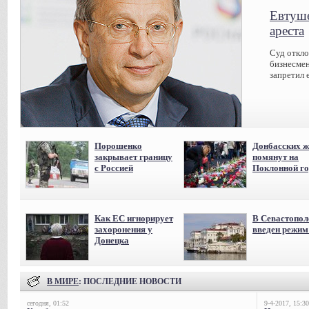
Евтуше
ареста
Суд откл
бизнесмен
запретил 
Порошенко
Донбасских ж
закрывает границу
помянут на
с Россией
Поклонной го
Как ЕС игнорирует
В Севастопол
захоронения у
введен режи
Донецка
В МИРЕ
: ПОСЛЕДНИЕ НОВОСТИ
сегодня, 01:52
9-4-2017, 15:30