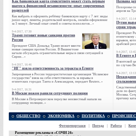
Как банковская карта семилетнего может стать первым
Названа да
шагом к финансовой независимости: опыт современных
Похороны сов
родителей
апреля на Тр
Как выбрать и оформить ребёнку банковскую карту с 7 лет: виды
9-4-2017, 15:14
junior-карт, лимиты, родительский контроль, онлайн-оформление
Путин выра
за 5 минут. Личный опыт семей и советы психологов...»
серии тера
9-4-2017, 17:30
Президент Р
Трамп готовит новые санкции против
египетскому 
России
взрывов, кот
арабской рес
Президент США Дональд Трамп может ввести
новые санкции против России. В Вашингтоне
9-4-2017, 13:45
начали обсуждать ограничительные меры в связи ситуацией в
В Египте в 
Сирии...»
В коптской ц
9-4-2017, 16:46
по случаю Ве
"ИГ" взяло ответственность за теракты в Египте
9-4-2017, 13:13
Запрещенная в России террористическая организация "Исламское
Неожиданны
государство" взяла на себя ответственность за взрывы в
столкновен
египетских городах Танта и Александрия, передает Reuters..»
Следственный
9-4-2017, 16:31
дело по факт
В Москве ножом ранили сотрудницу полиции
Москвы. Сотр
причину ката
В Москве в Петроверигском переулке неизвестный напали на
сотрудницу полиции..»
ОБЩЕСТВО
ЭКОНОМИКА
ПОЛИТИКА
ПРОИСШЕС
Фоторепортажи
|
Погода
|
Работа
|
Ком
Размещение рекламы в «СОЧИ 24»