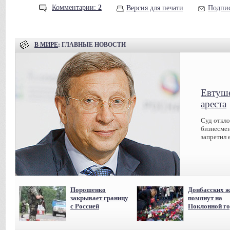
Комментарии:
2
Версия для печати
Подпис
В МИРЕ
: ГЛАВНЫЕ НОВОСТИ
Евтуше
ареста
Суд откл
бизнесмен
запретил 
Порошенко
Донбасских ж
закрывает границу
помянут на
с Россией
Поклонной го