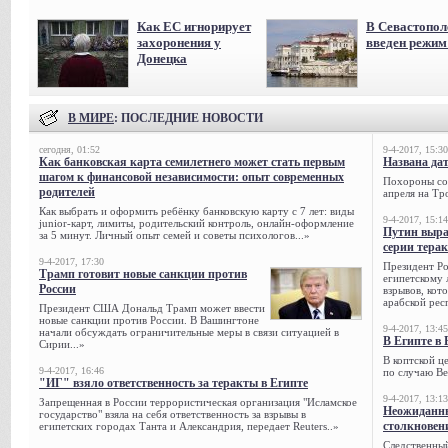
Как ЕС игнорирует
В Севастопол
захоронения у
введен режи
Донецка
В МИРЕ
: ПОСЛЕДНИЕ НОВОСТИ
сегодня, 01:52
9-4-2017, 15:30
Как банковская карта семилетнего может стать первым
Названа да
шагом к финансовой независимости: опыт современных
Похороны сов
родителей
апреля на Тр
Как выбрать и оформить ребёнку банковскую карту с 7 лет: виды
9-4-2017, 15:14
junior-карт, лимиты, родительский контроль, онлайн-оформление
Путин выра
за 5 минут. Личный опыт семей и советы психологов...»
серии тера
9-4-2017, 17:30
Президент Р
Трамп готовит новые санкции против
египетскому 
России
взрывов, кот
арабской рес
Президент США Дональд Трамп может ввести
новые санкции против России. В Вашингтоне
9-4-2017, 13:45
начали обсуждать ограничительные меры в связи ситуацией в
В Египте в 
Сирии...»
В коптской ц
9-4-2017, 16:46
по случаю Ве
"ИГ" взяло ответственность за теракты в Египте
9-4-2017, 13:13
Запрещенная в России террористическая организация "Исламское
Неожиданны
государство" взяла на себя ответственность за взрывы в
столкновен
египетских городах Танта и Александрия, передает Reuters..»
Следственный