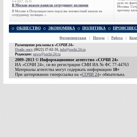
9-4-2017, 16:31
дело по факт
В Москве ножом ранили сотрудницу полиции
Москвы. Сотр
причину ката
В Москве в Петроверигском переулке неизвестный напали на
сотрудницу полиции..»
ОБЩЕСТВО
ЭКОНОМИКА
ПОЛИТИКА
ПРОИСШЕС
Фоторепортажи
|
Погода
|
Работа
|
Ком
Размещение рекламы в «СОЧИ 24»
Прайс-лист
, (8622) 37-62-16,
info@sochi-24.ru
Редакция:
news@sochi-24.ru
2009–2013 © Информационное агентство «СОЧИ 24»
ИА «СОЧИ 24», св-во регистрации СМИ ИА № ФС 77-44763
Материалы агентства могут содержать информацию
18+
При цитировании гиперссылка на «
СОЧИ 24
» обязательна.