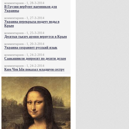
комментариев - 1, 28-3-2014
В Грузии вербуют наемников для
Украины
комментариев - 1, 27-3-2014
Украина перекрыла подачу воды в
Крым
комментариев - 1, 25-3-2014
Десятки тысяч армян вернутся в Крым
комментариев - 1, 20-3-2014
Украина сохраняет русский язык
комментариев - 1, 24-2-2014
Саакашвили допросят по десяти делам
комментариев - 1, 24-2-2014
Ким Чен Ын показал младшую сестру