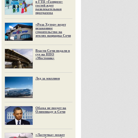
в ГТЦ «Газпром»
гостей ждет
развлекательная
программа
«Роза Хутор» ведет
незаконное
строительство на
землях нацпарка Сочи
Власти Сочи подали в
суд на НПО
«Мостовик»
Лед за миллион
Обама не поедет на
Олимпиаду в Сочи
«Ласточка» может