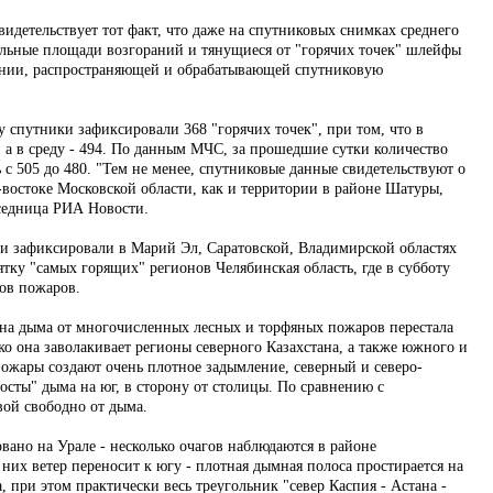
видетельствует тот факт, что даже на спутниковых снимках среднего
льные площади возгораний и тянущиеся от "горячих точек" шлейфы
пании, распространяющей и обрабатывающей спутниковую
у спутники зафиксировали 368 "горячих точек", при том, что в
9, а в среду - 494. По данным МЧС, за прошедшие сутки количество
 с 505 до 480. "Тем не менее, спутниковые данные свидетельствуют о
-востоке Московской области, как и территории в районе Шатуры,
еседница РИА Новости.
и зафиксировали в Марий Эл, Саратовской, Владимирской областях
ятку "самых горящих" регионов Челябинская область, где в субботу
ов пожаров.
ена дыма от многочисленных лесных и торфяных пожаров перестала
о она заволакивает регионы северного Казахстана, а также южного и
пожары создают очень плотное задымление, северный и северо-
осты" дыма на юг, в сторону от столицы. По сравнению с
ой свободно от дыма.
вано на Урале - несколько очагов наблюдаются в районе
них ветер переносит к югу - плотная дымная полоса простирается на
, при этом практически весь треугольник "север Каспия - Астана -