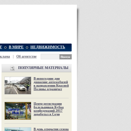
Т
В МИРЕ
НЕДВИЖИМОСТЬ
еклама
|
Об агентстве
ПОПУЛЯРНЫЕ МАТЕРИАЛЫ
В новогодние дни
движение автомобилей
в направлении Красной
Поляны ограничат
Центр регистрации
болельщиков Кубка
конфедераций 2017
заработал в Сочи
В день открытия сезона