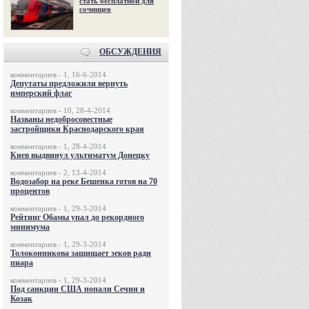
стать бесплатной для
сочинцев
ОБСУЖДЕНИЯ
комментариев - 1, 16-6-2014
Депутаты предложили вернуть
имперский флаг
комментариев - 10, 28-4-2014
Названы недобросовестные
застройщики Краснодарского края
комментариев - 1, 28-4-2014
Киев выдвинул ультиматум Донецку
комментариев - 2, 13-4-2014
Водозабор на реке Бешенка готов на 70
процентов
комментариев - 1, 29-3-2014
Рейтинг Обамы упал до рекордного
минимума
комментариев - 1, 29-3-2014
Толоконникова защищает зеков ради
пиара
комментариев - 1, 29-3-2014
Под санкции США попали Сечин и
Козак