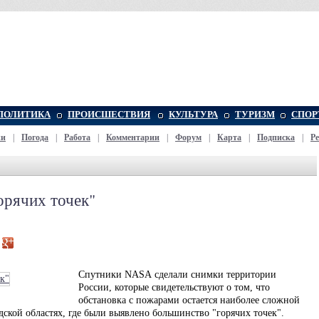
ПОЛИТИКА
ПРОИСШЕСТВИЯ
КУЛЬТУРА
ТУРИЗМ
СПОР
жи
|
Погода
|
Работа
|
Комментарии
|
Форум
|
Карта
|
Подписка
|
Р
орячих точек"
Спутники NАSА сделали снимки территории
России, которые свидетельствуют о том, что
обстановка с пожарами остается наиболее сложной
ской областях, где были выявлено большинство "горячих точек".