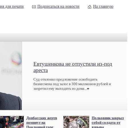
ия для печати
Подписаться на новости
На главную
Евтушенкова не отпустили из-под
ареста
Суд отклонил предложение освободить
бизнесмена под залог в 300 миллионов рублей и
запретил ему выходить из дома...
Донбасских жертв
Полковник закрыл
помянут на
собой солдата от
Поклонной горе
взрыва