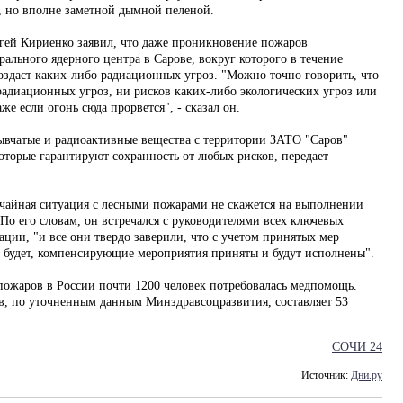
й, но вполне заметной дымной пеленой.
ергей Кириенко заявил, что даже проникновение пожаров
ального ядерного центра в Сарове, вокруг которого в течение
создаст каких-либо радиационных угроз. "Можно точно говорить, что
радиационных угроз, ни рисков каких-либо экологических угроз или
же если огонь сюда прорвется", - сказал он.
рывчатые и радиоактивные вещества с территории ЗАТО "Саров"
оторые гарантируют сохранность от любых рисков, передает
вычайная ситуация с лесными пожарами не скажется на выполнении
 По его словам, он встречался с руководителями всех ключевых
ции, "и все они твердо заверили, что с учетом принятых мер
не будет, компенсирующие мероприятия приняты и будут исполнены".
пожаров в России почти 1200 человек потребовалась медпомощь.
в, по уточненным данным Минздравсоцразвития, составляет 53
СОЧИ 24
Источник:
Дни.ру