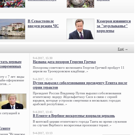
В Севастополе
Кэмерон извинится
введен режим ЧС
за "мурлыканье"
королевы
Ещё
→
9-4-2017, 15:30
стать первым
Названа дата похорон Георгия Гречко
 современных
Похороны советского космонавта Георгия Гречкой пройдут 11
апреля на Троекуровском кладбище..»
ту с 7 лет: виды
9-4-2017, 15:14
нлайн-оформление
Путин выразил соболезнования президенту Египта после
огов...»
серии терактов
Президент России Владимир Путин выразил соболезнования
египетскому лидеру Абдельфаттаху Сиси в связи с серией
взрывов, которые устроили смертники в нескольких городах
арабской республики..»
9-4-2017, 13:45
и ситуацией в
В Египте в Вербное воскресенье взорвали церковь
В коптской церкви египетского города Танта во время служения
по случаю Вербного воскресенья произошел теракт..»
Египте
9-4-2017, 13:13
зация "Исламское