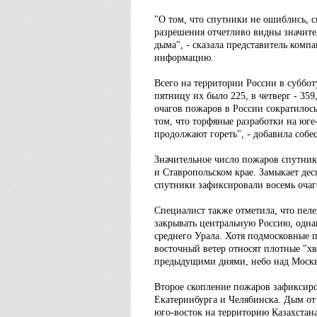
"О том, что спутники не ошиблись, с
разрешения отчетливо видны значите
дыма", - сказала представитель ком
информацию.
Всего на территории России в суббот
пятницу их было 225, в четверг - 35
очагов пожаров в России сократилось
том, что торфяные разработки на юге
продолжают гореть", - добавила соб
Значительное число пожаров спутник
и Ставропольском крае. Замыкает дес
спутники зафиксировали восемь очаг
Специалист также отметила, что пел
закрывать центральную Россию, однак
среднего Урала. Хотя подмосковные 
восточный ветер относят плотные "хв
предыдущими днями, небо над Москв
Второе скопление пожаров зафиксиро
Екатеринбурга и Челябинска. Дым от 
юго-восток на территорию Казахстана