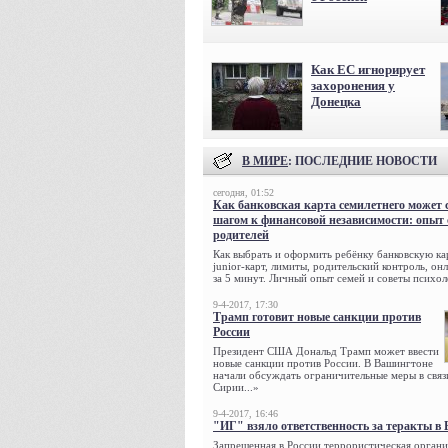
Как ЕС игнорирует
захоронения у
Донецка
В МИРЕ
: ПОСЛЕДНИЕ НОВОСТИ
сегодня, 01:52
Как банковская карта семилетнего может 
шагом к финансовой независимости: опыт
родителей
Как выбрать и оформить ребёнку банковскую кар
junior-карт, лимиты, родительский контроль, о
за 5 минут. Личный опыт семей и советы психол
9-4-2017, 17:30
Трамп готовит новые санкции против
России
Президент США Дональд Трамп может ввести
новые санкции против России. В Вашингтоне
начали обсуждать ограничительные меры в связ
Сирии...»
9-4-2017, 16:46
"ИГ" взяло ответственность за теракты в 
Запрещенная в России террористическая органи