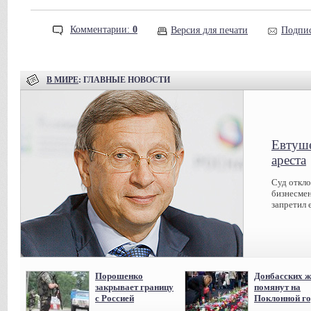
Комментарии:
0
Версия для печати
Подпис
В МИРЕ
: ГЛАВНЫЕ НОВОСТИ
Евтуше
ареста
Суд откл
бизнесмен
запретил 
Порошенко
Донбасских ж
закрывает границу
помянут на
с Россией
Поклонной го