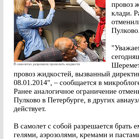
провоз 
клади. 
отменил
Пулково
"Уважае
сегодня
Шеремет
В самолетах разрешили провозить жидкости
провоз жидкостей, вызванный директи
08.01.2014", – сообщается в микроблоге
Ранее аналогичное ограничение отмен
Пулково в Петербурге, в других авиауз
действует.
В самолет с собой разрешается брать 
гелями, аэрозолями, кремами и пастам