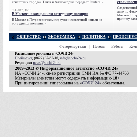
столкновен
египетских городах Танта и Александрия, передает Reuters..»
Следственный
9-4-2017, 16:31
дело по факт
В Москве ножом ранили сотрудницу полиции
Москвы. Сотр
причину ката
В Москве в Петроверигском переулке неизвестный напали на
сотрудницу полиции..»
ОБЩЕСТВО
ЭКОНОМИКА
ПОЛИТИКА
ПРОИСШЕС
Фоторепортажи
|
Погода
|
Работа
|
Ком
Размещение рекламы в «СОЧИ 24»
Прайс-лист
, (8622) 37-62-16,
info@sochi-24.ru
Редакция:
news@sochi-24.ru
2009–2013 © Информационное агентство «СОЧИ 24»
ИА «СОЧИ 24», св-во регистрации СМИ ИА № ФС 77-44763
Материалы агентства могут содержать информацию
18+
При цитировании гиперссылка на «
СОЧИ 24
» обязательна.