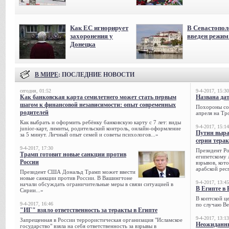
Как ЕС игнорирует
В Севастопол
захоронения у
введен режи
Донецка
В МИРЕ
: ПОСЛЕДНИЕ НОВОСТИ
сегодня, 01:52
9-4-2017, 15:30
Как банковская карта семилетнего может стать первым
Названа да
шагом к финансовой независимости: опыт современных
Похороны сов
родителей
апреля на Тр
Как выбрать и оформить ребёнку банковскую карту с 7 лет: виды
9-4-2017, 15:14
junior-карт, лимиты, родительский контроль, онлайн-оформление
Путин выра
за 5 минут. Личный опыт семей и советы психологов...»
серии тера
9-4-2017, 17:30
Президент Р
Трамп готовит новые санкции против
египетскому 
России
взрывов, кот
арабской рес
Президент США Дональд Трамп может ввести
новые санкции против России. В Вашингтоне
9-4-2017, 13:45
начали обсуждать ограничительные меры в связи ситуацией в
В Египте в 
Сирии...»
В коптской ц
9-4-2017, 16:46
по случаю Ве
"ИГ" взяло ответственность за теракты в Египте
9-4-2017, 13:13
Запрещенная в России террористическая организация "Исламское
Неожиданны
государство" взяла на себя ответственность за взрывы в