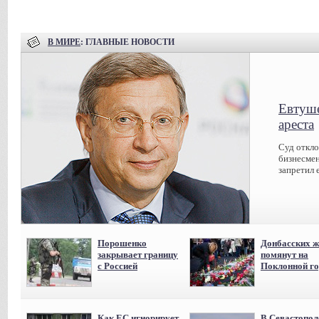
В МИРЕ
: ГЛАВНЫЕ НОВОСТИ
Евтуше
ареста
Суд откл
бизнесмен
запретил 
Порошенко
Донбасских ж
закрывает границу
помянут на
с Россией
Поклонной го
Как ЕС игнорирует
В Севастопол