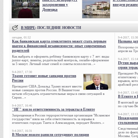
захоронения у
введен режи
Донецка
В МИРЕ
: ПОСЛЕДНИЕ НОВОСТИ
сегодня, 01:52
9-4-2017, 15:30
Как банковская карта семилетнего может стать первым
Названа да
шагом к финансовой независимости: опыт современных
Похороны сов
родителей
апреля на Тр
Как выбрать и оформить ребёнку банковскую карту с 7 лет: виды
9-4-2017, 15:14
junior-карт, лимиты, родительский контроль, онлайн-оформление
Путин выра
за 5 минут. Личный опыт семей и советы психологов...»
серии тера
9-4-2017, 17:30
Президент Р
Трамп готовит новые санкции против
египетскому 
России
взрывов, кот
арабской рес
Президент США Дональд Трамп может ввести
новые санкции против России. В Вашингтоне
9-4-2017, 13:45
начали обсуждать ограничительные меры в связи ситуацией в
В Египте в 
Сирии...»
В коптской ц
9-4-2017, 16:46
по случаю Ве
"ИГ" взяло ответственность за теракты в Египте
9-4-2017, 13:13
Запрещенная в России террористическая организация "Исламское
Неожиданны
государство" взяла на себя ответственность за взрывы в
столкновен
египетских городах Танта и Александрия, передает Reuters..»
Следственный
9-4-2017, 16:31
дело по факт
В Москве ножом ранили сотрудницу полиции
Москвы. Сотр