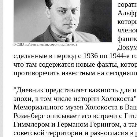
сорат
Альфр
котор
члено
фашис
В США найден дневник соратника Гитлера
Докум
сделанные в период с 1936 по 1944-е г
что там содержатся новые факты, кото
противоречить известным на сегодняш
"Дневник представляет важность для 
эпохи, в том числе истории Холокоста"
Мемориального музея Холокоста в Ваш
Розенберг описывает его встречи с Ги
Гиммлером и Германом Герингом, а та
советской территории и разногласия в 