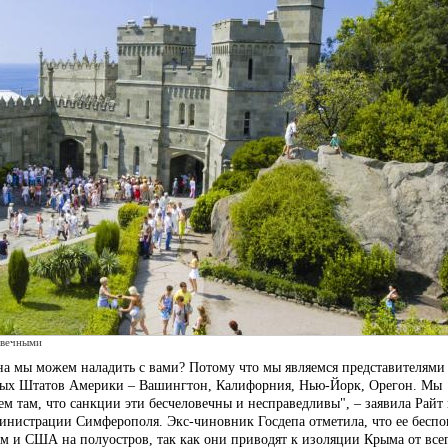
овечными
а мы можем наладить с вами? Потому что мы являемся представителями
ных Штатов Америки – Вашингтон, Калифорния, Нью-Йорк, Орегон. Мы
ем там, что санкции эти бесчеловечны и несправедливы", – заявила Райт
министрации Симферополя. Экс-чиновник Госдепа отметила, что ее беспо
 и США на полуостров, так как они приводят к изоляции Крыма от все