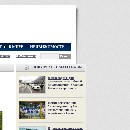
Т
В МИРЕ
НЕДВИЖИМОСТЬ
еклама
|
Об агентстве
ПОПУЛЯРНЫЕ МАТЕРИАЛЫ
В новогодние дни
движение автомобилей
в направлении Красной
Поляны ограничат
Центр регистрации
болельщиков Кубка
конфедераций 2017
заработал в Сочи
В день открытия сезона