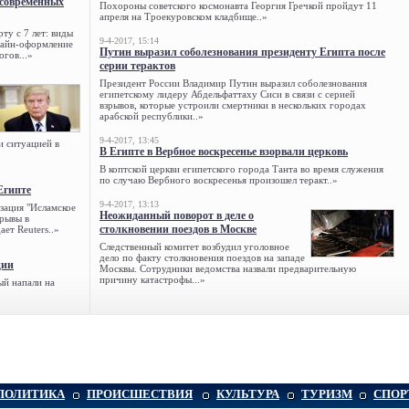
 современных
Похороны советского космонавта Георгия Гречкой пройдут 11
апреля на Троекуровском кладбище..»
ту с 7 лет: виды
9-4-2017, 15:14
нлайн-оформление
Путин выразил соболезнования президенту Египта после
огов...»
серии терактов
Президент России Владимир Путин выразил соболезнования
египетскому лидеру Абдельфаттаху Сиси в связи с серией
взрывов, которые устроили смертники в нескольких городах
арабской республики..»
9-4-2017, 13:45
и ситуацией в
В Египте в Вербное воскресенье взорвали церковь
В коптской церкви египетского города Танта во время служения
по случаю Вербного воскресенья произошел теракт..»
Египте
9-4-2017, 13:13
зация "Исламское
Неожиданный поворот в деле о
зрывы в
столкновении поездов в Москве
ет Reuters..»
Следственный комитет возбудил уголовное
дело по факту столкновения поездов на западе
ции
Москвы. Сотрудники ведомства назвали предварительную
причину катастрофы...»
ый напали на
ПОЛИТИКА
ПРОИСШЕСТВИЯ
КУЛЬТУРА
ТУРИЗМ
СПОР