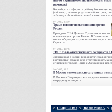
шагом к финансовой независимости: опыт
родителей
Как выбрать и оформить ребёнку банковскую кар
junior-карт, лимиты, родительский контроль, о
за 5 минут. Личный опыт семей и советы психол
9-4-2017, 17:30
Трамп готовит новые санкции против
России
Президент США Дональд Трамп может ввести
новые санкции против России. В Вашингтоне
начали обсуждать ограничительные меры в связ
Сирии...»
9-4-2017, 16:46
"ИГ" взяло ответственность за теракты в 
Запрещенная в России террористическая органи
государство" взяла на себя ответственность за в
египетских городах Танта и Александрия, переда
9-4-2017, 16:31
В Москве ножом ранили сотрудницу поли
В Москве в Петроверигском переулке неизвестн
сотрудницу полиции..»
ОБЩЕСТВО
ЭКОНОМИКА