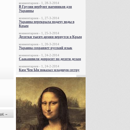
комментариев - 1, 28-3-2014
В Грузии вербуют наемников для
Украины
комментариев - 1, 27-3-2014
Украина перекрыла подачу воды в
Крым
комментариев - 1, 25-3-2014
Десятки тысяч армян вернутся в Крым
комментариев - 1, 20-3-2014
Украина сохраняет русский язык
комментариев - 1, 24-2-2014
Саакашвили допросят по десяти делам
комментариев - 1, 24-2-2014
Ким Чен Ын показал младшую сестру
щё
→