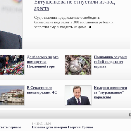
Евтушенкова не отпустили из-под
ареста
Суд отклонил предложение освободить
бизнесмена под залог в 300 миллионов рублей и
запретил ему выходить из дома...
Донбасских жертв
Полковник закрыл
помянут на
собой солдата от
Поклонной горе
взрыва
В Севастополе
Кэмерон извинится
введен режим ЧС
за "мурлыканье"
королевы
Е
9-4-2017, 15:30
стать первым
Названа дата похорон Георгия Гречко