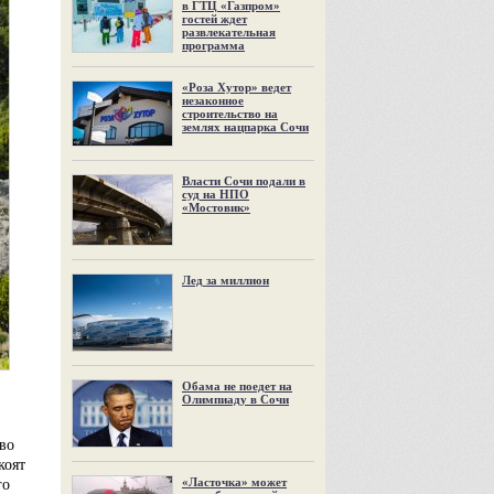
в ГТЦ «Газпром»
гостей ждет
развлекательная
программа
«Роза Хутор» ведет
незаконное
строительство на
землях нацпарка Сочи
Власти Сочи подали в
суд на НПО
«Мостовик»
Лед за миллион
Обама не поедет на
Олимпиаду в Сочи
 во
коят
«Ласточка» может
го