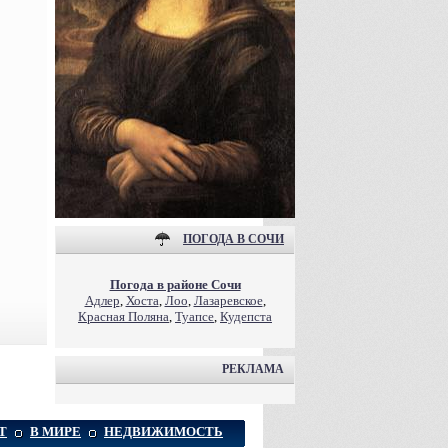
ПОГОДА В СОЧИ
Погода в районе Сочи
Адлер
,
Хоста
,
Лоо
,
Лазаревское
,
Красная Поляна
,
Туапсе
,
Кудепста
РЕКЛАМА
Т
В МИРЕ
НЕДВИЖИМОСТЬ