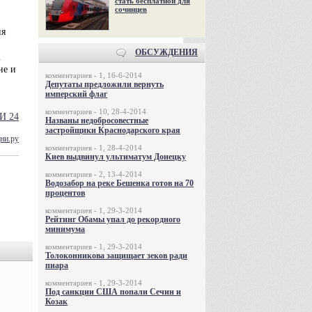
стать бесплатной для
сочинцев
ня
ОБСУЖДЕНИЯ
2
не и
комментариев - 1, 16-6-2014
Депутаты предложили вернуть
имперский флаг
комментариев - 10, 28-4-2014
И 24
Названы недобросовестные
застройщики Краснодарского края
ни.ру
комментариев - 1, 28-4-2014
Киев выдвинул ультиматум Донецку
комментариев - 2, 13-4-2014
Водозабор на реке Бешенка готов на 70
процентов
комментариев - 1, 29-3-2014
Рейтинг Обамы упал до рекордного
минимума
комментариев - 1, 29-3-2014
Толоконникова защищает зеков ради
пиара
комментариев - 1, 29-3-2014
Под санкции США попали Сечин и
Козак