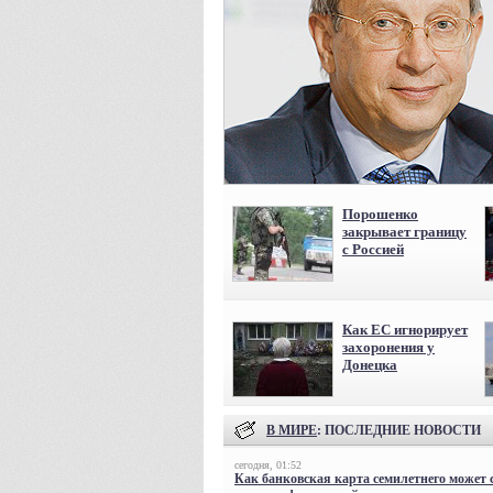
Порошенко
закрывает границу
с Россией
Как ЕС игнорирует
захоронения у
Донецка
В МИРЕ
: ПОСЛЕДНИЕ НОВОСТИ
сегодня, 01:52
Как банковская карта семилетнего может 