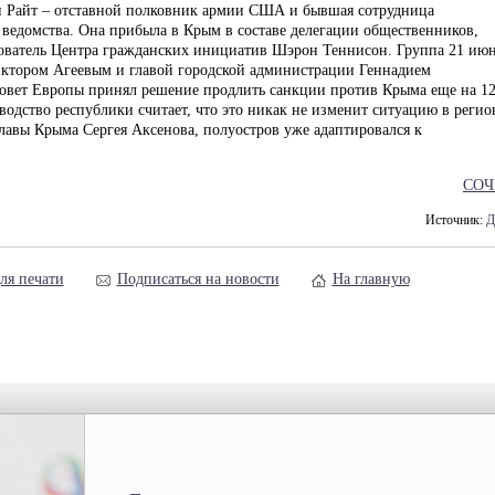
н Райт – отставной полковник армии США и бывшая сотрудница
ведомства. Она прибыла в Крым в составе делегации общественников,
нователь Центра гражданских инициатив Шэрон Теннисон. Группа 21 ию
иктором Агеевым и главой городской администрации Геннадием
овет Европы принял решение продлить санкции против Крыма еще на 1
оводство республики считает, что это никак не изменит ситуацию в регио
авы Крыма Сергея Аксенова, полуостров уже адаптировался к
СОЧ
Источник:
Д
ля печати
Подписаться на новости
На главную