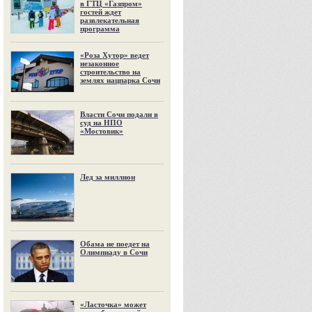
в ГТЦ «Газпром»
гостей ждет
развлекательная
программа
«Роза Хутор» ведет
незаконное
строительство на
землях нацпарка Сочи
Власти Сочи подали в
суд на НПО
«Мостовик»
Лед за миллион
Обама не поедет на
Олимпиаду в Сочи
«Ласточка» может