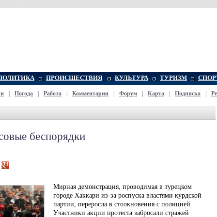
ПОЛИТИКА
ПРОИСШЕСТВИЯ
КУЛЬТУРА
ТУРИЗМ
СПОР
жи
|
Погода
|
Работа
|
Комментарии
|
Форум
|
Карта
|
Подписка
|
Р
ссовые беспорядки
Мирная демонстрация, проводимая в турецком
городе Хаккари из-за роспуска властями курдской
партии, переросла в столкновения с полицией.
Участники акции протеста забросали стражей