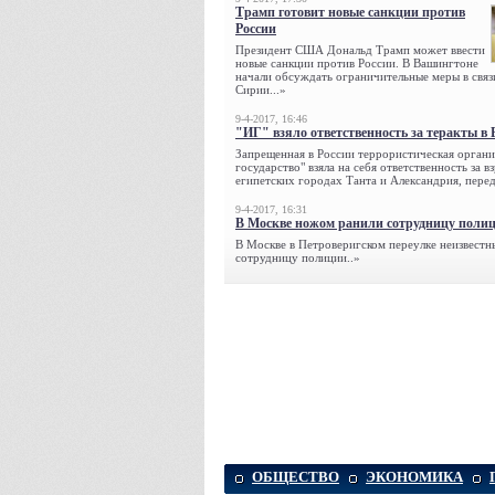
Трамп готовит новые санкции против
России
Президент США Дональд Трамп может ввести
новые санкции против России. В Вашингтоне
начали обсуждать ограничительные меры в связ
Сирии...»
9-4-2017, 16:46
"ИГ" взяло ответственность за теракты в 
Запрещенная в России террористическая органи
государство" взяла на себя ответственность за в
египетских городах Танта и Александрия, переда
9-4-2017, 16:31
В Москве ножом ранили сотрудницу поли
В Москве в Петроверигском переулке неизвестн
сотрудницу полиции..»
ОБЩЕСТВО
ЭКОНОМИКА