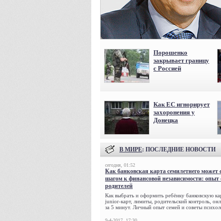
Порошенко
закрывает границу
с Россией
Как ЕС игнорирует
захоронения у
Донецка
В МИРЕ
: ПОСЛЕДНИЕ НОВОСТИ
сегодня, 01:52
Как банковская карта семилетнего может 
шагом к финансовой независимости: опыт
родителей
Как выбрать и оформить ребёнку банковскую кар
junior-карт, лимиты, родительский контроль, о
за 5 минут. Личный опыт семей и советы психол
9-4-2017, 17:30