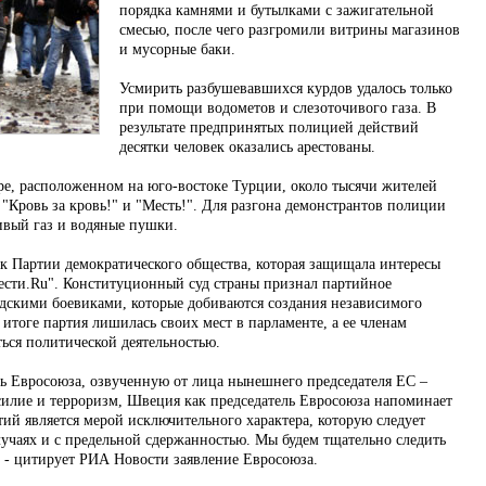
порядка камнями и бутылками с зажигательной
смесью, после чего разгромили витрины магазинов
и мусорные баки.
Усмирить разбушевавшихся курдов удалось только
при помощи водометов и слезоточивого газа. В
результате предпринятых полицией действий
десятки человек оказались арестованы.
ре, расположенном на юго-востоке Турции, около тысячи жителей
"Кровь за кровь!" и "Месть!". Для разгона демонстрантов полиции
ивый газ и водяные пушки.
ск Партии демократического общества, которая защищала интересы
ести.Ru". Конституционный суд страны признал партийное
рдскими боевиками, которые добиваются создания независимого
 итоге партия лишилась своих мест в парламенте, а ее членам
ться политической деятельностью.
ь Евросоюза, озвученную от лица нынешнего председателя ЕС –
илие и терроризм, Швеция как председатель Евросоюза напоминает
тий является мерой исключительного характера, которую следует
лучаях и с предельной сдержанностью. Мы будем тщательно следить
 - цитирует РИА Новости заявление Евросоюза.