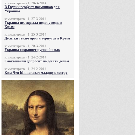
комментариев - 1, 28-3-2014
В Грузии вербуют наемников для
Украины
комментариев - 1, 27-3-2014
Украина перекрыла подачу воды в
Крым
комментариев - 1, 25-3-2014
Десятки тысяч армян вернутся в Крым
комментариев - 1, 20-3-2014
Украина сохраняет русский язык
комментариев - 1, 24-2-2014
Саакашвили допросят по десяти делам
комментариев - 1, 24-2-2014
Ким Чен Ын показал младшую сестру