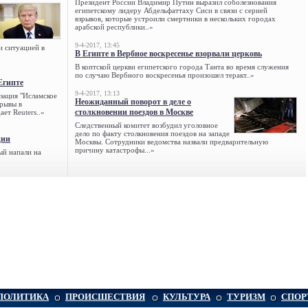
Президент России Владимир Путин выразил соболезнования
египетскому лидеру Абдельфаттаху Сиси в связи с серией
взрывов, которые устроили смертники в нескольких городах
арабской республики..»
9-4-2017, 13:45
и ситуацией в
В Египте в Вербное воскресенье взорвали церковь
В коптской церкви египетского города Танта во время служения
по случаю Вербного воскресенья произошел теракт..»
Египте
9-4-2017, 13:13
зация "Исламское
Неожиданный поворот в деле о
зрывы в
столкновении поездов в Москве
ет Reuters..»
Следственный комитет возбудил уголовное
дело по факту столкновения поездов на западе
ции
Москвы. Сотрудники ведомства назвали предварительную
причину катастрофы...»
ый напали на
ПОЛИТИКА
ПРОИСШЕСТВИЯ
КУЛЬТУРА
ТУРИЗМ
СПОР