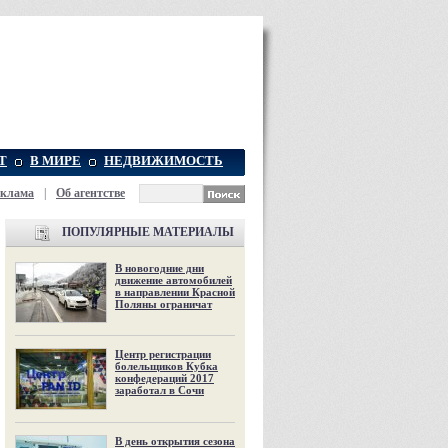
Т
В МИРЕ
НЕДВИЖИМОСТЬ
еклама
|
Об агентстве
ПОПУЛЯРНЫЕ МАТЕРИАЛЫ
В новогодние дни
движение автомобилей
в направлении Красной
Поляны ограничат
Центр регистрации
болельщиков Кубка
конфедераций 2017
заработал в Сочи
В день открытия сезона