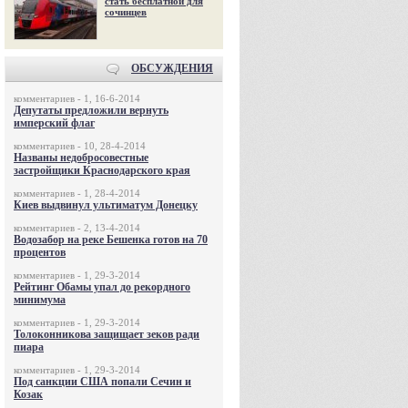
стать бесплатной для
сочинцев
ОБСУЖДЕНИЯ
комментариев - 1, 16-6-2014
Депутаты предложили вернуть
имперский флаг
комментариев - 10, 28-4-2014
Названы недобросовестные
застройщики Краснодарского края
комментариев - 1, 28-4-2014
Киев выдвинул ультиматум Донецку
комментариев - 2, 13-4-2014
Водозабор на реке Бешенка готов на 70
процентов
комментариев - 1, 29-3-2014
Рейтинг Обамы упал до рекордного
минимума
комментариев - 1, 29-3-2014
Толоконникова защищает зеков ради
пиара
комментариев - 1, 29-3-2014
Под санкции США попали Сечин и
Козак