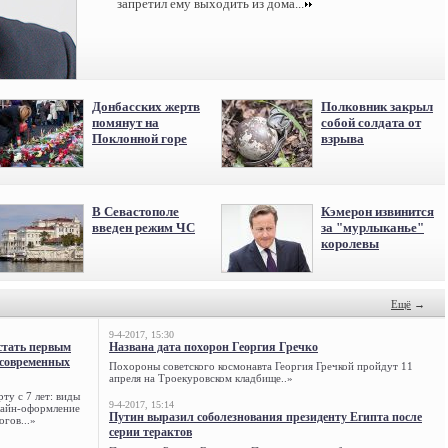
запретил ему выходить из дома...
Донбасских жертв
Полковник закрыл
помянут на
собой солдата от
Поклонной горе
взрыва
В Севастополе
Кэмерон извинится
введен режим ЧС
за "мурлыканье"
королевы
Ещё
→
9-4-2017, 15:30
стать первым
Названа дата похорон Георгия Гречко
 современных
Похороны советского космонавта Георгия Гречкой пройдут 11
апреля на Троекуровском кладбище..»
ту с 7 лет: виды
9-4-2017, 15:14
нлайн-оформление
Путин выразил соболезнования президенту Египта после
огов...»
серии терактов