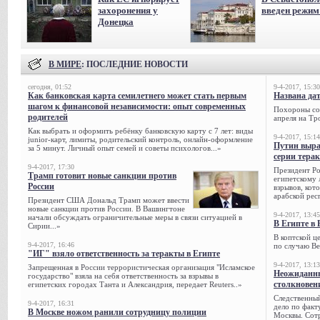
захоронения у
введен режи
Донецка
В МИРЕ
: ПОСЛЕДНИЕ НОВОСТИ
сегодня, 01:52
9-4-2017, 15:30
Как банковская карта семилетнего может стать первым
Названа да
шагом к финансовой независимости: опыт современных
Похороны сов
родителей
апреля на Тр
Как выбрать и оформить ребёнку банковскую карту с 7 лет: виды
9-4-2017, 15:14
junior-карт, лимиты, родительский контроль, онлайн-оформление
Путин выра
за 5 минут. Личный опыт семей и советы психологов...»
серии тера
9-4-2017, 17:30
Президент Р
Трамп готовит новые санкции против
египетскому 
России
взрывов, кот
арабской рес
Президент США Дональд Трамп может ввести
новые санкции против России. В Вашингтоне
9-4-2017, 13:45
начали обсуждать ограничительные меры в связи ситуацией в
В Египте в 
Сирии...»
В коптской ц
9-4-2017, 16:46
по случаю Ве
"ИГ" взяло ответственность за теракты в Египте
9-4-2017, 13:13
Запрещенная в России террористическая организация "Исламское
Неожиданны
государство" взяла на себя ответственность за взрывы в
столкновен
египетских городах Танта и Александрия, передает Reuters..»
Следственный
9-4-2017, 16:31
дело по факт
В Москве ножом ранили сотрудницу полиции
Москвы. Сотр