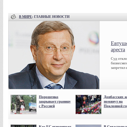
В МИРЕ
: ГЛАВНЫЕ НОВОСТИ
Евтуше
ареста
Суд откл
бизнесмен
запретил 
Порошенко
Донбасских ж
закрывает границу
помянут на
с Россией
Поклонной го
Как ЕС игнорирует
В Севастопол