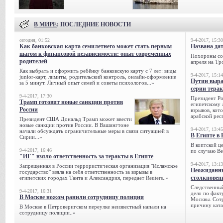
В МИРЕ
: ПОСЛЕДНИЕ НОВОСТИ
сегодня, 01:52
9-4-2017, 15:30
Как банковская карта семилетнего может стать первым
Названа да
шагом к финансовой независимости: опыт современных
Похороны сов
родителей
апреля на Тр
Как выбрать и оформить ребёнку банковскую карту с 7 лет: виды
9-4-2017, 15:14
junior-карт, лимиты, родительский контроль, онлайн-оформление
Путин выра
за 5 минут. Личный опыт семей и советы психологов...»
серии тера
9-4-2017, 17:30
Президент Р
Трамп готовит новые санкции против
египетскому 
России
взрывов, кот
арабской рес
Президент США Дональд Трамп может ввести
новые санкции против России. В Вашингтоне
9-4-2017, 13:45
начали обсуждать ограничительные меры в связи ситуацией в
В Египте в 
Сирии...»
В коптской ц
9-4-2017, 16:46
по случаю Ве
"ИГ" взяло ответственность за теракты в Египте
9-4-2017, 13:13
Запрещенная в России террористическая организация "Исламское
Неожиданны
государство" взяла на себя ответственность за взрывы в
столкновен
египетских городах Танта и Александрия, передает Reuters..»
Следственный
9-4-2017, 16:31
дело по факт
В Москве ножом ранили сотрудницу полиции
Москвы. Сотр
причину ката
В Москве в Петроверигском переулке неизвестный напали на
сотрудницу полиции..»