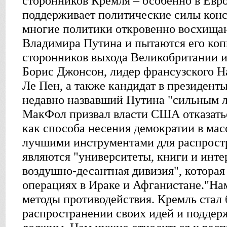
сторонников Кремля – особенно в Евро
поддерживает политические силы консе
многие политики откровенно восхищаю
Владимира Путина и пытаются его коп
сторонников выхода Великобритании 
Борис Джонсон, лидер франсузского 
Ле Пен, а также кандидат в президен
недавно назвавший Путина "сильным л
МакФол призвал власти США отказать
как способа несения демократии в мас
лучшими инструментами для распрост
являются "университеты, книги и интер
воздушно-десантная дивизия", которая
операциях в Ираке и Афганистане."На
методы противодействия. Кремль стал
распространении своих идей и поддерж