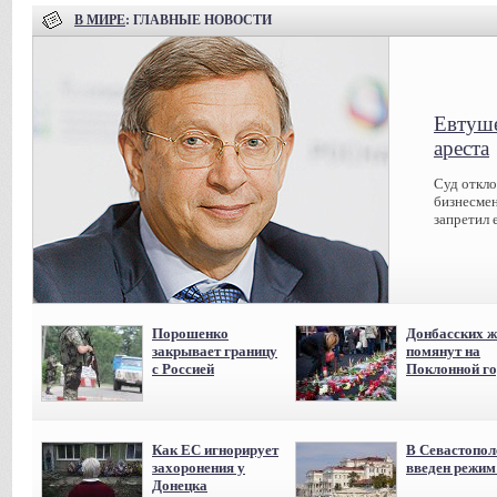
В МИРЕ
: ГЛАВНЫЕ НОВОСТИ
Евтуше
ареста
Суд откл
бизнесмен
запретил 
Порошенко
Донбасских ж
закрывает границу
помянут на
с Россией
Поклонной го
Как ЕС игнорирует
В Севастопол
захоронения у
введен режи
Донецка