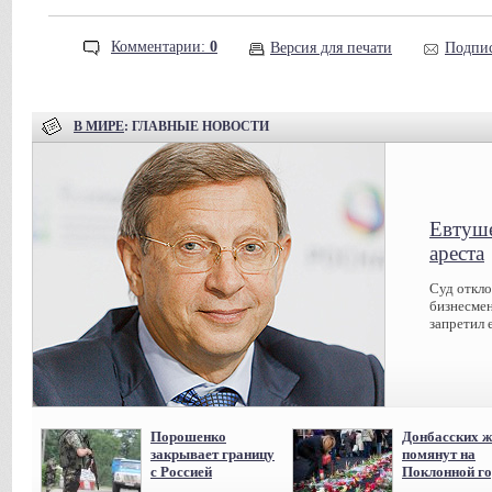
Комментарии:
0
Версия для печати
Подпис
В МИРЕ
: ГЛАВНЫЕ НОВОСТИ
Евтуше
ареста
Суд откл
бизнесмен
запретил 
Порошенко
Донбасских ж
закрывает границу
помянут на
с Россией
Поклонной го