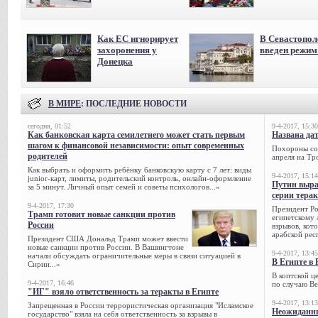
Как ЕС игнорирует
В Севастопол
захоронения у
введен режи
Донецка
В МИРЕ
: ПОСЛЕДНИЕ НОВОСТИ
сегодня, 01:52
9-4-2017, 15:30
Как банковская карта семилетнего может стать первым
Названа да
шагом к финансовой независимости: опыт современных
Похороны сов
родителей
апреля на Тр
Как выбрать и оформить ребёнку банковскую карту с 7 лет: виды
9-4-2017, 15:14
junior-карт, лимиты, родительский контроль, онлайн-оформление
Путин выра
за 5 минут. Личный опыт семей и советы психологов...»
серии тера
9-4-2017, 17:30
Президент Р
Трамп готовит новые санкции против
египетскому 
России
взрывов, кот
арабской рес
Президент США Дональд Трамп может ввести
новые санкции против России. В Вашингтоне
9-4-2017, 13:45
начали обсуждать ограничительные меры в связи ситуацией в
В Египте в 
Сирии...»
В коптской ц
9-4-2017, 16:46
по случаю Ве
"ИГ" взяло ответственность за теракты в Египте
9-4-2017, 13:13
Запрещенная в России террористическая организация "Исламское
Неожиданны
государство" взяла на себя ответственность за взрывы в