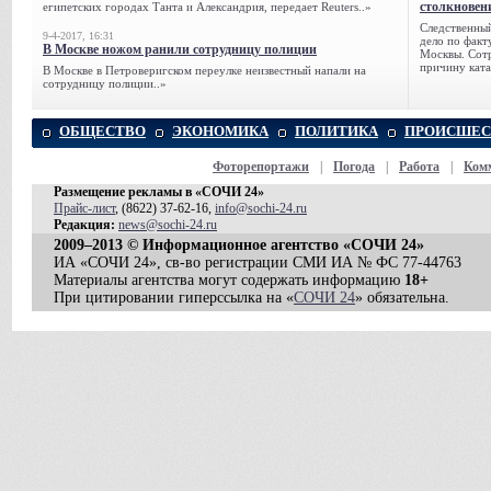
столкновен
египетских городах Танта и Александрия, передает Reuters..»
Следственный
9-4-2017, 16:31
дело по факт
В Москве ножом ранили сотрудницу полиции
Москвы. Сотр
причину ката
В Москве в Петроверигском переулке неизвестный напали на
сотрудницу полиции..»
ОБЩЕСТВО
ЭКОНОМИКА
ПОЛИТИКА
ПРОИСШЕС
Фоторепортажи
|
Погода
|
Работа
|
Ком
Размещение рекламы в «СОЧИ 24»
Прайс-лист
, (8622) 37-62-16,
info@sochi-24.ru
Редакция:
news@sochi-24.ru
2009–2013 © Информационное агентство «СОЧИ 24»
ИА «СОЧИ 24», св-во регистрации СМИ ИА № ФС 77-44763
Материалы агентства могут содержать информацию
18+
При цитировании гиперссылка на «
СОЧИ 24
» обязательна.