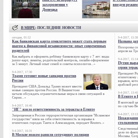
захоронения у
введен режи
Донецка
В МИРЕ
: ПОСЛЕДНИЕ НОВОСТИ
сегодня, 01:52
9-4-2017, 15:30
Как банковская карта семилетнего может стать первым
Названа да
шагом к финансовой независимости: опыт современных
Похороны сов
родителей
апреля на Тр
Как выбрать и оформить ребёнку банковскую карту с 7 лет: виды
9-4-2017, 15:14
junior-карт, лимиты, родительский контроль, онлайн-оформление
Путин выра
за 5 минут. Личный опыт семей и советы психологов...»
серии тера
9-4-2017, 17:30
Президент Р
Трамп готовит новые санкции против
египетскому 
России
взрывов, кот
арабской рес
Президент США Дональд Трамп может ввести
новые санкции против России. В Вашингтоне
9-4-2017, 13:45
начали обсуждать ограничительные меры в связи ситуацией в
В Египте в 
Сирии...»
В коптской ц
9-4-2017, 16:46
по случаю Ве
"ИГ" взяло ответственность за теракты в Египте
9-4-2017, 13:13
Запрещенная в России террористическая организация "Исламское
Неожиданны
государство" взяла на себя ответственность за взрывы в
столкновен
египетских городах Танта и Александрия, передает Reuters..»
Следственный
9-4-2017, 16:31
дело по факт
В Москве ножом ранили сотрудницу полиции
Москвы. Сотр