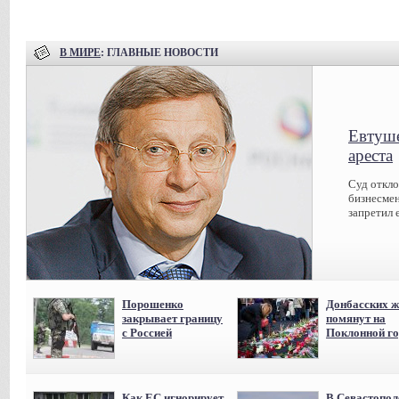
В МИРЕ
: ГЛАВНЫЕ НОВОСТИ
Евтуше
ареста
Суд откл
бизнесмен
запретил 
Порошенко
Донбасских ж
закрывает границу
помянут на
с Россией
Поклонной го
Как ЕС игнорирует
В Севастопол