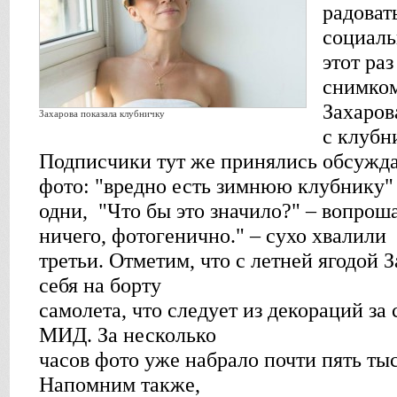
радоват
социаль
этот ра
снимком
Захаров
Захарова показала клубничку
с клубн
Подписчики тут же принялись обсужда
фото: "вредно есть зимнюю клубнику"
одни, "Что бы это значило?" – вопрош
ничего, фотогенично." – сухо хвалили
третьи. Отметим, что с летней ягодой 
себя на борту
самолета, что следует из декораций за
МИД. За несколько
часов фото уже набрало почти пять тыс
Напомним также,