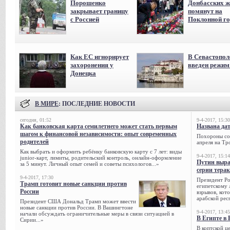
Порошенко
Донбасских ж
закрывает границу
помянут на
с Россией
Поклонной го
Как ЕС игнорирует
В Севастопол
захоронения у
введен режи
Донецка
В МИРЕ
: ПОСЛЕДНИЕ НОВОСТИ
сегодня, 01:52
9-4-2017, 15:30
Как банковская карта семилетнего может стать первым
Названа да
шагом к финансовой независимости: опыт современных
Похороны сов
родителей
апреля на Тр
Как выбрать и оформить ребёнку банковскую карту с 7 лет: виды
9-4-2017, 15:14
junior-карт, лимиты, родительский контроль, онлайн-оформление
Путин выра
за 5 минут. Личный опыт семей и советы психологов...»
серии тера
9-4-2017, 17:30
Президент Р
Трамп готовит новые санкции против
египетскому 
России
взрывов, кот
арабской рес
Президент США Дональд Трамп может ввести
новые санкции против России. В Вашингтоне
9-4-2017, 13:45
начали обсуждать ограничительные меры в связи ситуацией в
В Египте в 
Сирии...»
В коптской ц