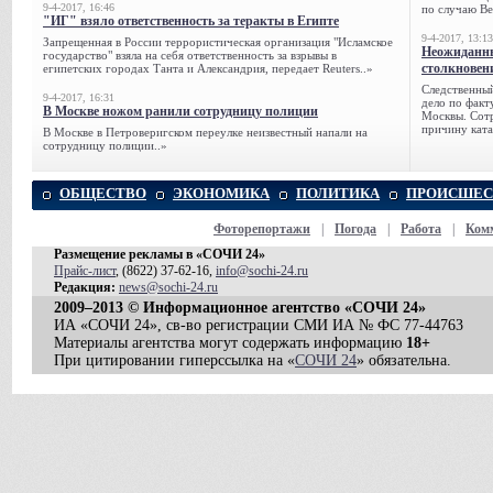
9-4-2017, 16:46
по случаю Ве
"ИГ" взяло ответственность за теракты в Египте
9-4-2017, 13:13
Запрещенная в России террористическая организация "Исламское
Неожиданны
государство" взяла на себя ответственность за взрывы в
столкновен
египетских городах Танта и Александрия, передает Reuters..»
Следственный
9-4-2017, 16:31
дело по факт
В Москве ножом ранили сотрудницу полиции
Москвы. Сотр
причину ката
В Москве в Петроверигском переулке неизвестный напали на
сотрудницу полиции..»
ОБЩЕСТВО
ЭКОНОМИКА
ПОЛИТИКА
ПРОИСШЕС
Фоторепортажи
|
Погода
|
Работа
|
Ком
Размещение рекламы в «СОЧИ 24»
Прайс-лист
, (8622) 37-62-16,
info@sochi-24.ru
Редакция:
news@sochi-24.ru
2009–2013 © Информационное агентство «СОЧИ 24»
ИА «СОЧИ 24», св-во регистрации СМИ ИА № ФС 77-44763
Материалы агентства могут содержать информацию
18+
При цитировании гиперссылка на «
СОЧИ 24
» обязательна.