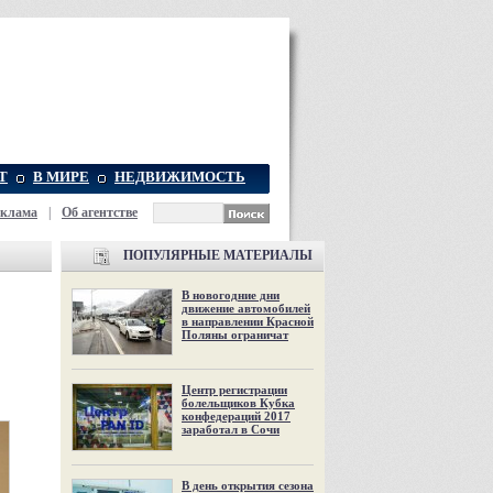
Т
В МИРЕ
НЕДВИЖИМОСТЬ
еклама
|
Об агентстве
ПОПУЛЯРНЫЕ МАТЕРИАЛЫ
В новогодние дни
движение автомобилей
в направлении Красной
Поляны ограничат
Центр регистрации
болельщиков Кубка
конфедераций 2017
заработал в Сочи
В день открытия сезона