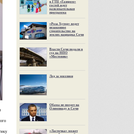
в ГТЦ «Газпром»
гостей ждет
развлекательная
программа
«Роза Хутор» ведет
незаконное
строительство на
землях нацпарка Сочи
Власти Сочи подали в
суд на НПО
«Мостовик»
Лед за миллион
Обама не поедет на
Олимпиаду в Сочи
н
ного
«Ласточка» может
тику