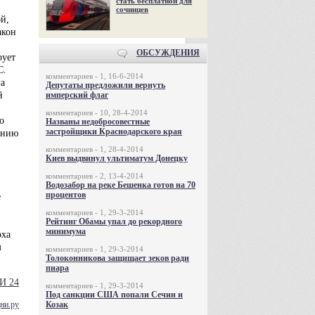
стать бесплатной для
сочинцев
й,
акон
ОБСУЖДЕНИЯ
рует
С.
комментариев - 1, 16-6-2014
ла
Депутаты предложили вернуть
й
имперский флаг
комментариев - 10, 28-4-2014
о
Названы недобросовестные
застройщики Краснодарского края
ению
комментариев - 1, 28-4-2014
Киев выдвинул ультиматум Донецку
комментариев - 2, 13-4-2014
Водозабор на реке Бешенка готов на 70
процентов
е
комментариев - 1, 29-3-2014
Рейтинг Обамы упал до рекордного
минимума
рха
м
комментариев - 1, 29-3-2014
Толоконникова защищает зеков ради
пиара
И 24
комментариев - 1, 29-3-2014
Под санкции США попали Сечин и
Козак
ни.ру