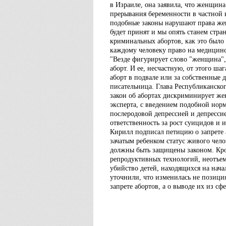
в Израиле, она заявила, что женщин
прерывания беременности в частной
подобные законы нарушают права жен
будет принят и мы опять станем стран
криминальных абортов, как это было
каждому человеку право на медицинс
"Везде фигурирует слово "женщина", к
аборт. И ее, несчастную, от этого шаг
аборт в подвале или за собственные
писательница. Глава Республиканско
закон об абортах дискриминирует же
эксперта, с введением подобной нор
послеродовой депрессией и депрессие
ответственность за рост суицидов и
Кирилл подписал петицию о запрете а
зачатым ребенком статус живого чело
должны быть защищены законом. Кром
репродуктивных технологий, неотъем
убийство детей, находящихся на нача
уточнили, что изменилась не позиция
запрете абортов, а о выводе их из 