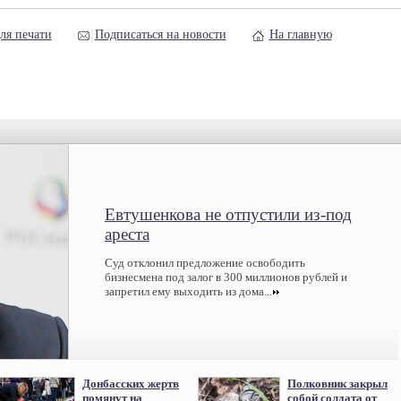
ля печати
Подписаться на новости
На главную
Евтушенкова не отпустили из-под
ареста
Суд отклонил предложение освободить
бизнесмена под залог в 300 миллионов рублей и
запретил ему выходить из дома...
Донбасских жертв
Полковник закрыл
помянут на
собой солдата от