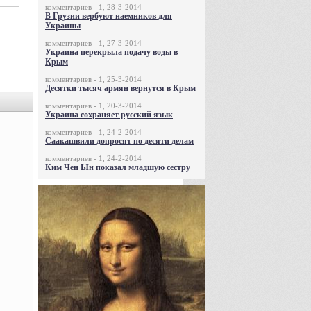
комментариев - 1, 28-3-2014
В Грузии вербуют наемников для
Украины
комментариев - 1, 27-3-2014
Украина перекрыла подачу воды в
Крым
комментариев - 1, 25-3-2014
Десятки тысяч армян вернутся в Крым
комментариев - 1, 20-3-2014
Украина сохраняет русский язык
комментариев - 1, 24-2-2014
Саакашвили допросят по десяти делам
комментариев - 1, 24-2-2014
Ким Чен Ын показал младшую сестру