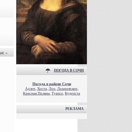
щё
→
ПОГОДА В СОЧИ
Погода в районе Сочи
Адлер
,
Хоста
,
Лоо
,
Лазаревское
,
Красная Поляна
,
Туапсе
,
Кудепста
РЕКЛАМА