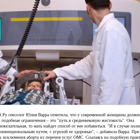
ей.Ру сексолог Юлия Варра отметила, что у современной женщины долже
а подобные ограничения – это "путь в средневековую жестокость". Она
ежелательная, то мать найдет способ от нее избавиться. "И в случае пол
еконвенциональным путем, с угрозой ее здоровью", – добавила Варра. При
ку исключения аборта из перечня услуг ОМС. Ссылаясь на подобную прак