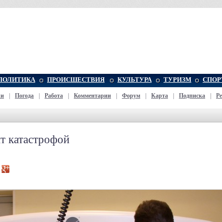
ПОЛИТИКА
ПРОИСШЕСТВИЯ
КУЛЬТУРА
ТУРИЗМ
СПОР
жи
|
Погода
|
Работа
|
Комментарии
|
Форум
|
Карта
|
Подписка
|
Р
ит катастрофой