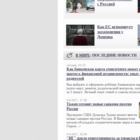
с Россией
Как ЕС игнорирует
захоронения у
Донецка
В МИРЕ
: ПОСЛЕДНИЕ НОВОСТИ
сегодня, 01:52
Как банковская карта семилетнего может 
шагом к финансовой независимости: опыт
родителей
Как выбрать и оформить ребёнку банковскую кар
junior-карт, лимиты, родительский контроль, о
за 5 минут. Личный опыт семей и советы психол
9-4-2017, 17:30
Трамп готовит новые санкции против
России
Президент США Дональд Трамп может ввести
новые санкции против России. В Вашингтоне
начали обсуждать ограничительные меры в связ
Сирии...»
9-4-2017, 16:46
"ИГ" взяло ответственность за теракты в 