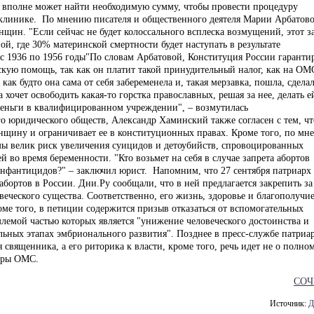
а вполне может найти необходимую сумму, чтобы провести процедуру
 клинике. По мнению писателя и общественного деятеля Марии Арбатово
щин. "Если сейчас не будет колоссального всплеска возмущений, этот з
ой, где 30% материнской смертности будет наступать в результате
 с 1936 по 1956 годы"По словам Арбатовой, Конституция России гаранти
кую помощь, так как он платит такой принудительный налог, как на ОМ
ак будто она сама от себя забеременела и, такая мерзавка, пошла, сдела
а хочет освободить какая-то горстка православных, решая за нее, делать е
 деньги в квалифицированном учреждении", – возмутилась
го юридического обществ, Александр Хаминский также согласен с тем, чт
нщину и ограничивает ее в конституционных правах. Кроме того, по мн
мы велик риск увеличения суицидов и детоубийств, спровоцированных
й во время беременности. "Кто возьмет на себя в случае запрета абортов
 инфантицидов?" – заключил юрист. Напомним, что 27 сентября патриарх
бортов в России. Дни.Ру сообщали, что в ней предлагается закрепить за
веческого существа. Соответственно, его жизнь, здоровье и благополучи
е того, в петиции содержится призыв отказаться от вспомогательных
лемой частью которых является "унижение человеческого достоинства и
льных этапах эмбрионального развития". Позднее в пресс-службе патриа
 священника, а его риторика к власти, кроме того, речь идет не о полно
сферы ОМС.
СОЧ
Источник:
Д