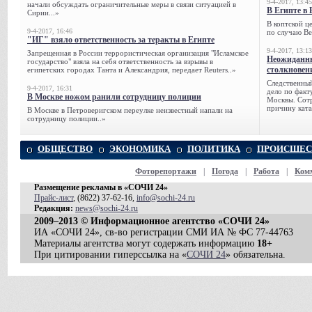
9-4-2017, 13:45
начали обсуждать ограничительные меры в связи ситуацией в
В Египте в 
Сирии...»
В коптской ц
9-4-2017, 16:46
по случаю Ве
"ИГ" взяло ответственность за теракты в Египте
9-4-2017, 13:13
Запрещенная в России террористическая организация "Исламское
Неожиданны
государство" взяла на себя ответственность за взрывы в
столкновен
египетских городах Танта и Александрия, передает Reuters..»
Следственный
9-4-2017, 16:31
дело по факт
В Москве ножом ранили сотрудницу полиции
Москвы. Сотр
причину ката
В Москве в Петроверигском переулке неизвестный напали на
сотрудницу полиции..»
ОБЩЕСТВО
ЭКОНОМИКА
ПОЛИТИКА
ПРОИСШЕС
Фоторепортажи
|
Погода
|
Работа
|
Ком
Размещение рекламы в «СОЧИ 24»
Прайс-лист
, (8622) 37-62-16,
info@sochi-24.ru
Редакция:
news@sochi-24.ru
2009–2013 © Информационное агентство «СОЧИ 24»
ИА «СОЧИ 24», св-во регистрации СМИ ИА № ФС 77-44763
Материалы агентства могут содержать информацию
18+
При цитировании гиперссылка на «
СОЧИ 24
» обязательна.