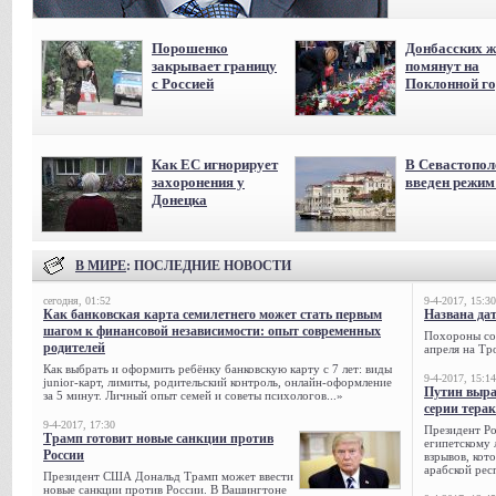
Порошенко
Донбасских ж
закрывает границу
помянут на
с Россией
Поклонной го
Как ЕС игнорирует
В Севастопол
захоронения у
введен режи
Донецка
В МИРЕ
: ПОСЛЕДНИЕ НОВОСТИ
сегодня, 01:52
9-4-2017, 15:30
Как банковская карта семилетнего может стать первым
Названа да
шагом к финансовой независимости: опыт современных
Похороны сов
родителей
апреля на Тр
Как выбрать и оформить ребёнку банковскую карту с 7 лет: виды
9-4-2017, 15:14
junior-карт, лимиты, родительский контроль, онлайн-оформление
Путин выра
за 5 минут. Личный опыт семей и советы психологов...»
серии тера
9-4-2017, 17:30
Президент Р
Трамп готовит новые санкции против
египетскому 
России
взрывов, кот
арабской рес
Президент США Дональд Трамп может ввести
новые санкции против России. В Вашингтоне