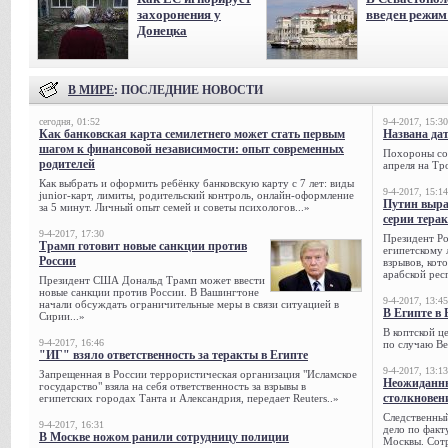
захоронения у
введен режи
Донецка
В МИРЕ
: ПОСЛЕДНИЕ НОВОСТИ
сегодня, 01:52
9-4-2017, 15:30
Как банковская карта семилетнего может стать первым
Названа да
шагом к финансовой независимости: опыт современных
Похороны сов
родителей
апреля на Тр
Как выбрать и оформить ребёнку банковскую карту с 7 лет: виды
9-4-2017, 15:14
junior-карт, лимиты, родительский контроль, онлайн-оформление
Путин выра
за 5 минут. Личный опыт семей и советы психологов...»
серии тера
9-4-2017, 17:30
Президент Р
Трамп готовит новые санкции против
египетскому 
России
взрывов, кот
арабской рес
Президент США Дональд Трамп может ввести
новые санкции против России. В Вашингтоне
9-4-2017, 13:45
начали обсуждать ограничительные меры в связи ситуацией в
В Египте в 
Сирии...»
В коптской ц
9-4-2017, 16:46
по случаю Ве
"ИГ" взяло ответственность за теракты в Египте
9-4-2017, 13:13
Запрещенная в России террористическая организация "Исламское
Неожиданны
государство" взяла на себя ответственность за взрывы в
столкновен
египетских городах Танта и Александрия, передает Reuters..»
Следственный
9-4-2017, 16:31
дело по факт
В Москве ножом ранили сотрудницу полиции
Москвы. Сотр