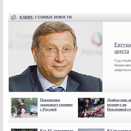
В МИРЕ
: ГЛАВНЫЕ НОВОСТИ
Евтуше
ареста
Суд откл
бизнесмен
запретил 
Порошенко
Донбасских ж
закрывает границу
помянут на
с Россией
Поклонной го
Как ЕС игнорирует
В Севастопол