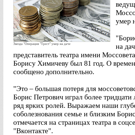
ведущ
Моссо
умер н
"Бори
Звезда "Операция "Трест" умер на даче
на дач
представитель театра имени Моссовета
Борису Химичеву был 81 год. О времен
сообщено дополнительно.
"Это – большая потеря для моссоветов
Борис Петрович играл более тридцати л
ряд ярких ролей. Выражаем наши глу
соболезнования семье и близким Борис
отмечается на страницах театра в соцс
"Вконтакте".