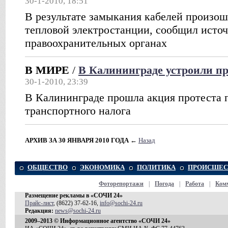
30-1-2010, 18:51
В результате замыкания кабелей произош
тепловой электростанции, сообщил источ
правоохранительных органах
В МИРЕ
/
В Калининграде устроили п
30-1-2010, 23:39
В Калининграде прошла акция протеста
транспортного налога
АРХИВ ЗА 30 ЯНВАРЯ 2010 ГОДА
←
Назад
ОБЩЕСТВО
ЭКОНОМИКА
ПОЛИТИКА
ПРОИСШЕС
Фоторепортажи
|
Погода
|
Работа
|
Ком
Размещение рекламы в «СОЧИ 24»
Прайс-лист
, (8622) 37-62-16,
info@sochi-24.ru
Редакция:
news@sochi-24.ru
2009–2013 © Информационное агентство «СОЧИ 24»