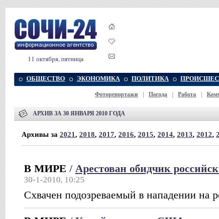
11 октября, пятница
ОБЩЕСТВО
ЭКОНОМИКА
ПОЛИТИКА
ПРОИСШЕС
Фоторепортажи
|
Погода
|
Работа
|
Ком
АРХИВ ЗА 30 ЯНВАРЯ 2010 ГОДА
Архивы за
2021
,
2018
,
2017
,
2016
,
2015
,
2014
,
2013
,
2012
,
В МИРЕ
/
Арестован обидчик российск
30-1-2010, 10:25
Схвачен подозреваемый в нападении на р