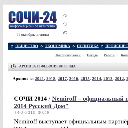
11 октября, пятница
ОБЩЕСТВО
ЭКОНОМИКА
ПОЛИТИКА
ПРОИСШЕС
Фоторепортажи
|
Погода
|
Работа
|
Ком
АРХИВ ЗА 13 ФЕВРАЛЯ 2010 ГОДА
Архивы за
2021
,
2018
,
2017
,
2016
,
2015
,
2014
,
2013
,
2012
,
СОЧИ 2014
/
Nemiroff – официальный 
2014 Русский Дом"
13-2-2010, 00:48
Nemiroff выступает официальным партнё