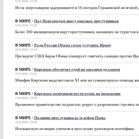
13-6-2010, 12:16
Из-за энергоаварии задерживаются 16 поездов Горьковской железной
В МИРЕ
/
Под Новгородом ищут опасных преступников
13-6-2010, 12:29
Более 360 милиционеров ищут преступников, напавших на туристов в
В МИРЕ
/
Ради России Обама готов уступить Ирану
13-6-2010, 12:56
Президент США Барак Обама планирует смягчить санкции против Ир
В МИРЕ
/
Киргизов обеспечат едой на миллион долларов
13-6-2010, 13:32
Минфин Киргизии выделил около $1 млн на гуманитарную помощь ж
В МИРЕ
/
Киргизам разрешили вести огонь на поражение
13-6-2010, 14:09
Временное правительство подписало декрет о разрешении стрелять н
В МИРЕ
/
Полиция прослушивала телефон Папы
13-6-2010, 14:38
Итальянскую полицию уличили в прослушке разговоров понтифика