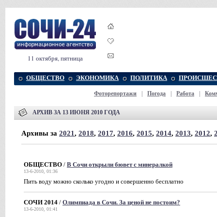
11 октября, пятница
ОБЩЕСТВО
ЭКОНОМИКА
ПОЛИТИКА
ПРОИСШЕС
Фоторепортажи
|
Погода
|
Работа
|
Ком
АРХИВ ЗА 13 ИЮНЯ 2010 ГОДА
Архивы за
2021
,
2018
,
2017
,
2016
,
2015
,
2014
,
2013
,
2012
,
ОБЩЕСТВО
/
В Сочи открыли бювет с минералкой
13-6-2010, 01:36
Пить воду можно сколько угодно и совершенно бесплатно
СОЧИ 2014
/
Олимпиада в Сочи. За ценой не постоим?
13-6-2010, 01:41