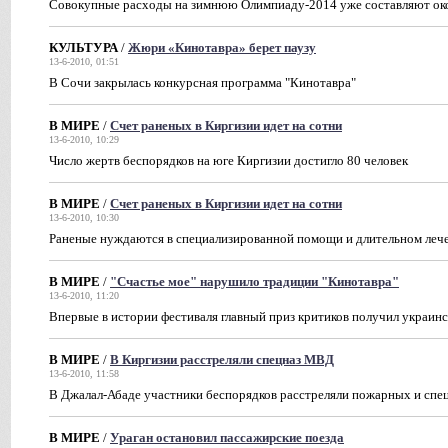
Совокупные расходы на зимнюю Олимпиаду-2014 уже составляют око
КУЛЬТУРА
/
Жюри «Кинотавра» берет паузу
13-6-2010, 01:51
В Сочи закрылась конкурсная программа "Кинотавра"
В МИРЕ
/
Счет раненых в Киргизии идет на сотни
13-6-2010, 10:29
Число жертв беспорядков на юге Киргизии достигло 80 человек
В МИРЕ
/
Счет раненых в Киргизии идет на сотни
13-6-2010, 10:30
Раненые нуждаются в специализированной помощи и длительном леч
В МИРЕ
/
"Счастье мое" нарушило традиции "Кинотавра"
13-6-2010, 11:20
Впервые в истории фестиваля главный приз критиков получил украин
В МИРЕ
/
В Киргизии расстреляли спецназ МВД
13-6-2010, 11:58
В Джалал-Абаде участники беспорядков расстреляли пожарных и сп
В МИРЕ
/
Ураган остановил пассажирские поезда