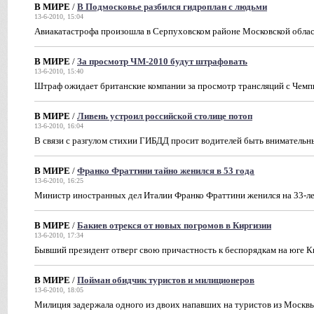
В МИРЕ
/
В Подмосковье разбился гидроплан с людьми
13-6-2010, 15:04
Авиакатастрофа произошла в Серпуховском районе Московской обла
В МИРЕ
/
За просмотр ЧМ-2010 будут штрафовать
13-6-2010, 15:40
Штраф ожидает британские компании за просмотр трансляций с Чемп
В МИРЕ
/
Ливень устроил российской столице потоп
13-6-2010, 16:04
В связи с разгулом стихии ГИБДД просит водителей быть вниматель
В МИРЕ
/
Франко Фраттини тайно женился в 53 года
13-6-2010, 16:25
Министр иностранных дел Италии Франко Фраттини женился на 33-л
В МИРЕ
/
Бакиев отрекся от новых погромов в Киргизии
13-6-2010, 17:34
Бывший президент отверг свою причастность к беспорядкам на юге К
В МИРЕ
/
Пойман обидчик туристов и милиционеров
13-6-2010, 18:05
Милиция задержала одного из двоих напавших на туристов из Москв