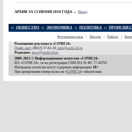
АРХИВ ЗА 13 ИЮНЯ 2010 ГОДА
←
Назад
ОБЩЕСТВО
ЭКОНОМИКА
ПОЛИТИКА
ПРОИСШЕС
Фоторепортажи
|
Погода
|
Работа
|
Ком
Размещение рекламы в «СОЧИ 24»
Прайс-лист
, (8622) 37-62-16,
info@sochi-24.ru
Редакция:
news@sochi-24.ru
2009–2013 © Информационное агентство «СОЧИ 24»
ИА «СОЧИ 24», св-во регистрации СМИ ИА № ФС 77-44763
Материалы агентства могут содержать информацию
18+
При цитировании гиперссылка на «
СОЧИ 24
» обязательна.