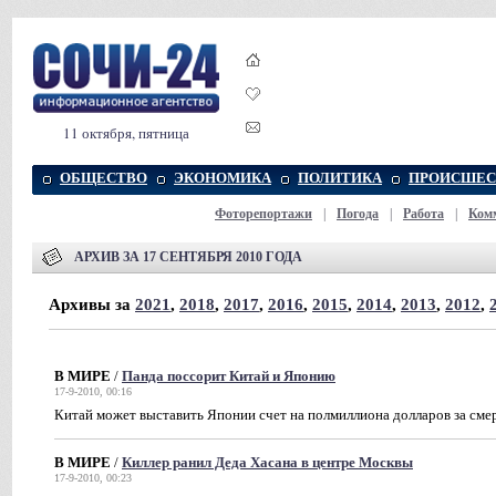
11 октября, пятница
ОБЩЕСТВО
ЭКОНОМИКА
ПОЛИТИКА
ПРОИСШЕС
Фоторепортажи
|
Погода
|
Работа
|
Ком
АРХИВ ЗА 17 СЕНТЯБРЯ 2010 ГОДА
Архивы за
2021
,
2018
,
2017
,
2016
,
2015
,
2014
,
2013
,
2012
,
В МИРЕ
/
Панда поссорит Китай и Японию
17-9-2010, 00:16
Китай может выставить Японии счет на полмиллиона долларов за сме
В МИРЕ
/
Киллер ранил Деда Хасана в центре Москвы
17-9-2010, 00:23