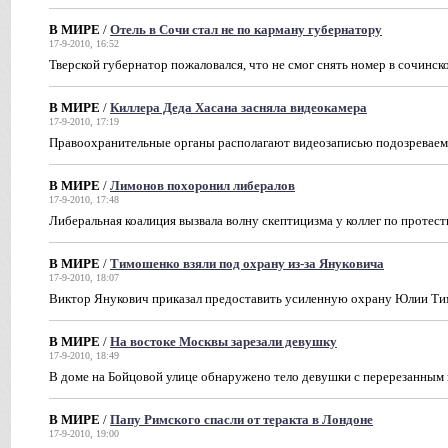
В МИРЕ
/
Отель в Сочи стал не по карману губернатору
17-9-2010, 16:52
Тверской губернатор пожаловался, что не смог снять номер в сочинск
В МИРЕ
/
Киллера Деда Хасана засняла видеокамера
17-9-2010, 17:19
Правоохранительные органы располагают видеозаписью подозреваем
В МИРЕ
/
Лимонов похоронил либералов
17-9-2010, 17:48
Либеральная коалиция вызвала волну скептицизма у коллег по протес
В МИРЕ
/
Тимошенко взяли под охрану из-за Януковича
17-9-2010, 18:07
Виктор Янукович приказал предоставить усиленную охрану Юлии Т
В МИРЕ
/
На востоке Москвы зарезали девушку
17-9-2010, 18:49
В доме на Бойцовой улице обнаружено тело девушки с перерезанным
В МИРЕ
/
Папу Римского спасли от теракта в Лондоне
17-9-2010, 19:00