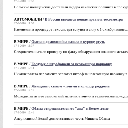
17-9-2010, 10:57
Польские полицейские доставили лидера чеченских боевиков в прок
АВТОМОБИЛИ
/
В России вводятся новые правила техосмотра
17-9-2010, 11:30
Изменения в процедуре техосмотра вступят в силу с 1 октября нынеш
В МИРЕ
/
Омская домохозяйка нашла в курице ртуть
17-9-2010, 11:37
Следователи начали проверку по факту обнаружения опасного металл
В МИРЕ
/
Госдуму оштрафовали за незаконную парковку
17-9-2010, 12:14
Нижняя палата парламента заплатит штраф за нелегальную парковку 
В МИРЕ
/
Женщина с сыном утонули в колодце роддома
17-9-2010, 12:15
Молодая мать и ее семилетний мальчик утонули в техническом колодц
В МИРЕ
/
Обама открещивается от "ада" в Белом доме
17-9-2010, 12:41
Американский Белый дом отстаивает честь Мишель Обамы