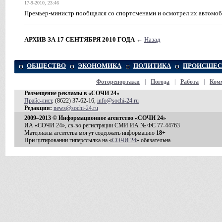
17-9-2010, 23:46
Премьер-министр пообщался со спортсменами и осмотрел их автомо
АРХИВ ЗА 17 СЕНТЯБРЯ 2010 ГОДА
←
Назад
ОБЩЕСТВО
ЭКОНОМИКА
ПОЛИТИКА
ПРОИСШЕС
Фоторепортажи
|
Погода
|
Работа
|
Ком
Размещение рекламы в «СОЧИ 24»
Прайс-лист
, (8622) 37-62-16,
info@sochi-24.ru
Редакция:
news@sochi-24.ru
2009–2013 © Информационное агентство «СОЧИ 24»
ИА «СОЧИ 24», св-во регистрации СМИ ИА № ФС 77-44763
Материалы агентства могут содержать информацию
18+
При цитировании гиперссылка на «
СОЧИ 24
» обязательна.