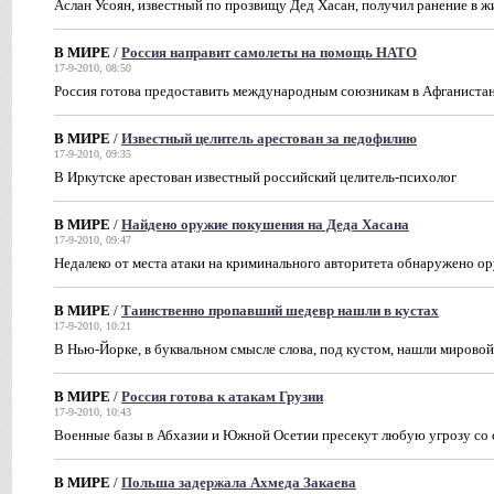
Аслан Усоян, известный по прозвищу Дед Хасан, получил ранение в ж
В МИРЕ
/
Россия направит самолеты на помощь НАТО
17-9-2010, 08:50
Россия готова предоставить международным союзникам в Афганистан
В МИРЕ
/
Известный целитель арестован за педофилию
17-9-2010, 09:35
В Иркутске арестован известный российский целитель-психолог
В МИРЕ
/
Найдено оружие покушения на Деда Хасана
17-9-2010, 09:47
Недалеко от места атаки на криминального авторитета обнаружено о
В МИРЕ
/
Таинственно пропавший шедевр нашли в кустах
17-9-2010, 10:21
В Нью-Йорке, в буквальном смысле слова, под кустом, нашли мирово
В МИРЕ
/
Россия готова к атакам Грузии
17-9-2010, 10:43
Военные базы в Абхазии и Южной Осетии пресекут любую угрозу со
В МИРЕ
/
Польша задержала Ахмеда Закаева