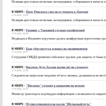
Полиция арестовала несколько заговорщиков, собиравшихся напасть н
В МИРЕ
/
Папу Римского спасли от теракта в Лондоне
17-9-2010, 19:00
Полиция арестовала несколько заговорщиков, собиравшихся напасть н
В МИРЕ
/
Границу с Украиной сделают комфортной
17-9-2010, 20:09
Медведев и Янукович поручили сделать комфортным пересечение гр
В МИРЕ
/
Бык убил пастуха и напал на милиционеров
17-9-2010, 20:57
Сотрудник ГИБДД применил табельное оружие для защиты от быка-
В МИРЕ
/
Киллера Деда Хасана вычислят по сотовому
17-9-2010, 22:06
Следователи запросили сведения об всех звонках, делавшихся на мес
В МИРЕ
/
"Внуково" готовят к закрытию на ремонт
17-9-2010, 22:35
Министр транспорта подтвердил информацию о возможности закрыт
В МИРЕ
/
Путин отправился на ралли "Шелковый путь"