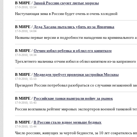
В МИРЕ
/
Зимой Россию скуют лютые морозы
17-9-2010, 13:54
Наступающая зима в России будет очень и очень холодной
В МИРЕ
/
Деда Хасана пытались убить из-за Япончика
17-9-2010, 14:04
Названы первые версии и подробности нападения на криминального а
В МИРЕ
/
Отчим избил ребенка и облил его кипятком
17-9-2010, 14:34
Трехлетнего мальчика отчим избил и облил кипятком из-за капризного
В МИРЕ
/
Медведев требует проверки застройки Москвы
17-9-2010, 15:13
Президент России потребовал разобраться со случаями незаконной за
В МИРЕ
/
Российские танки выиграли войну за рынок
17-9-2010, 15:43
Россия возглавила рейтинг мировых экспортеров военной танковой т
В МИРЕ
/
В России стало вдвое меньше бедных
17-9-2010, 15:44
Число россиян, живущих за чертой бедности, за 10 лет сократилось в