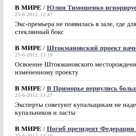
В МИРЕ
/
Юлия Тимошенко игнорируе
25-6-2012, 12:47
Экс-премьера не появилась в зале, где дл
стеклянный бокс
В МИРЕ
/
Штокмановский проект начн
25-6-2012, 13:19
Освоение Штокмановского месторождения
измененному проекту
В МИРЕ
/
В Приморье вернулись боль
25-6-2012, 13:27
Эксперты советуют купальщикам не наде
купальников и ласты
В МИРЕ
/
Погиб президент Федерации 
25-6-2012, 14:10