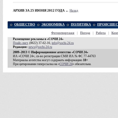
АРХИВ ЗА 25 ИЮНЯ 2012 ГОДА
←
Назад
ОБЩЕСТВО
ЭКОНОМИКА
ПОЛИТИКА
ПРОИСШЕС
Фоторепортажи
|
Погода
|
Работа
|
Ком
Размещение рекламы в «СОЧИ 24»
Прайс-лист
, (8622) 37-62-16,
info@sochi-24.ru
Редакция:
news@sochi-24.ru
2009–2013 © Информационное агентство «СОЧИ 24»
ИА «СОЧИ 24», св-во регистрации СМИ ИА № ФС 77-44763
Материалы агентства могут содержать информацию
18+
При цитировании гиперссылка на «
СОЧИ 24
» обязательна.