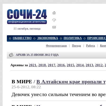
11 октября, пятница
ОБЩЕСТВО
ЭКОНОМИКА
ПОЛИТИКА
ПРОИСШЕС
Фоторепортажи
|
Погода
|
Работа
|
Ком
АРХИВ ЗА 25 ИЮНЯ 2012 ГОДА
Архивы за
2021
,
2018
,
2017
,
2016
,
2015
,
2014
,
2013
,
2012
,
В МИРЕ
/
В Алтайском крае пропали
25-6-2012, 08:22
Девочек унесло сильным течением во вре