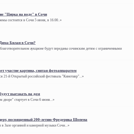
ие "Цирка на воде" в Сочи
мы состоится в Сочи 5 июня, в 16.00..»
Дима Билан в Сочи?
 благотворительном аукционе будут переданы сочинским детям с ограниченными
ет участие картина, снятая фотоаппаратом
ся 21-й Открытый российский фестиваль "Кинотавр"...»
будут выезжать на дом
м дворе" стартует в Сочи 6 июня...»
церт, посвященный 200-летию Фредерика Шопена
 в Зале органной и камерной музыки Сочи...»