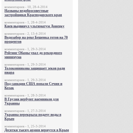
комментариев - 10, 28-4-2014
Названы недобросовестные
застройщики Краснодарского края
комментариев - 1, 28-4-2014
Киев выдвинул ультиматум Донецку
комментариев - 2, 13-4-2014
Водозабор на реке Бешенка готов на 70
процентов
комментариев - 1, 29-3-2014
Рейтинг Обамы упал до рекордного
минимума
комментариев - 1, 29-3-2014
Толоконникова защищает зеков ради
пиара
комментариев - 1, 29-3-2014
Под санкции США попали Сечин и
Козак
комментариев - 1, 28-3-2014
В Грузии вербуют наемников для
Украины
комментариев - 1, 27-3-2014
Украина перекрыла подачу воды в
Крым
комментариев - 1, 25-3-2014
Десятки тысяч армян вернутся в Крым