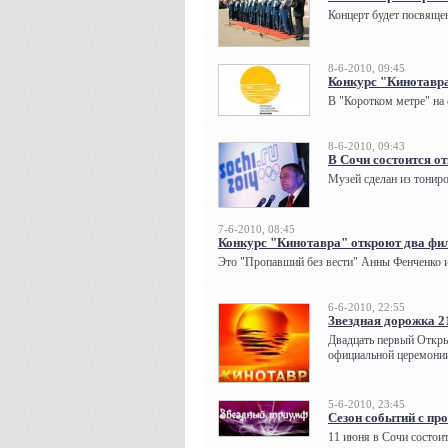
Концерт будет посвяще
8-6-2010, 09:45
Конкурс "Кинотавра
В "Коротком метре" на 
8-6-2010, 09:43
В Сочи состоится о
Музей сделан из тониро
7-6-2010, 08:45
Конкурс "Кинотавра" откроют два фи
Это "Пропавший без вести" Анны Фенченко и 
6-6-2010, 22:55
Звездная дорожка 2
Двадцать первый Откры
официальной церемонии
5-6-2010, 23:45
Сезон событий с пр
11 июня в Сочи состоит