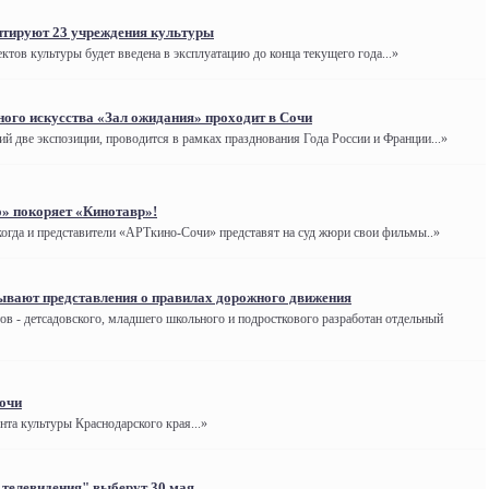
нтируют 23 учреждения культуры
ектов культуры будет введена в эксплуатацию до конца текущего года...»
ого искусства «Зал ожидания» проходит в Сочи
й две экспозиции, проводится в рамках празднования Года России и Франции...»
» покоряет «Кинотавр»!
 когда и представители «АРТкино-Сочи» представят на суд жюри свои фильмы..»
ывают представления о правилах дорожного движения
ов - детсадовского, младшего школьного и подросткового разработан отдельный
Сочи
та культуры Краснодарского края...»
телевидения" выберут 30 мая