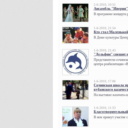
2-6-2010, 10:51
Ансамбль "Иверия" 
В программе концерта р
1-6-2010, 21:54
Кто стал Маленькой
В Доме культуры Центр
1-6-2010, 21:43
"Дельфин" спешит 
Представители сочинск
центра реабилитации «В
1-6-2010, 17:06
Сочинская школа пр
кубанского казачес
На выставке казачата-ш
1-6-2010, 11:53
Благотворительный 
В нем примут участие с