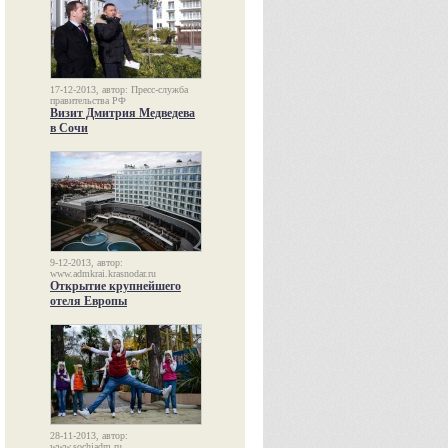
17-12-2013, автор: Пресс-служба
правительства РФ
Визит Дмитрия Медведева
в Сочи
9-12-2013, автор:
www.admkrai.krasnodar.ru
Открытие крупнейшего
отеля Европы
28-11-2013, автор:
www.sochiadm.ru