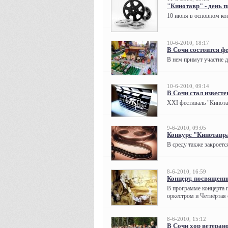
"Кинотавр" - день 
10 июня в основном кон
10-6-2010, 18:17
В Сочи состоится ф
В нем примут участие д
10-6-2010, 09:14
В Сочи стал извест
XXI фестиваль "Кинотав
9-6-2010, 09:05
Конкурс "Кинотавр
В среду также закроетс
8-6-2010, 16:59
Концерт, посвященн
В программе концерта 
оркестром и Четвёртая 
8-6-2010, 15:12
В Сочи хор ветерано