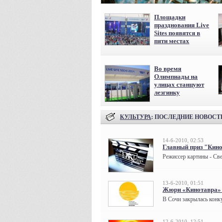
Площадки
празднования Live
Sites появятся в
пяти местах
Во время
Олимпиады на
улицах станцуют
лезгинку
КУЛЬТУРА
: ПОСЛЕДНИЕ НОВОСТ
14-6-2010, 02:53
Главный приз "Кин
Режиссер картины - Св
13-6-2010, 01:51
Жюри «Кинотавра» 
В Сочи закрылась конк
12-6-2010, 12:51