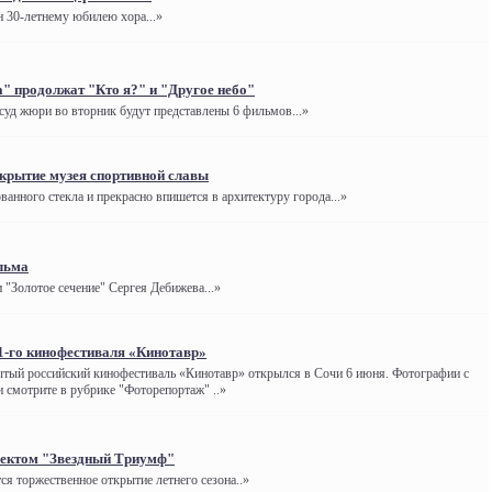
н 30-летнему юбилею хора...»
" продолжат "Кто я?" и "Другое небо"
суд жюри во вторник будут представлены 6 фильмов...»
ткрытие музея спортивной славы
ванного стекла и прекрасно впишется в архитектуру города...»
льма
"Золотое сечение" Сергея Дебижева...»
1-го кинофестиваля «Кинотавр»
тый российский кинофестиваль «Кинотавр» открылся в Сочи 6 июня. Фотографии с
 смотрите в рубрике "Фоторепортаж" ..»
оектом "Звездный Триумф"
ся торжественное открытие летнего сезона..»