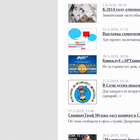
1-6-2010, 10:10
К 2014 году отремо
Значительная часть объ
31-5-2010, 17:51
Выставка современн
Арт-проект, включающи
28-5-2010, 18:34
Киноклуб «АРТкино
Не за горами тот день,
27-5-2010, 14:54
В Сочи детям показ
Для каждого из возраст
сценарий...»
27-5-2010, 13:40
Скрипач Граф Муржа даст концерт в 
Об этом сообщили в пресс-службе Департамен
26-5-2010, 19:02
"Маленькую Звезду 