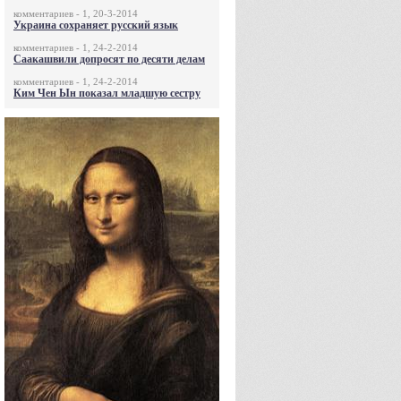
комментариев - 1, 20-3-2014
Украина сохраняет русский язык
комментариев - 1, 24-2-2014
Саакашвили допросят по десяти делам
комментариев - 1, 24-2-2014
Ким Чен Ын показал младшую сестру