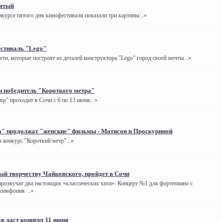
пятый
курсе пятого дня кинофестиваля показали три картины...»
естиваль "Lego"
ети, которые построят из деталей конструктора "Lego" город своей мечты...»
ен победитель "Короткого метра"
р" проходит в Сочи с 6 по 13 июня...»
а" продолжат "женские" фильмы - Матисон и Проскуриной
я конкурс "Короткий метр"...»
ый творчеству Чайковского, пройдет в Сочи
прозвучат два настоящих «классических хита»: Концерт №1 для фортепиано с
симфония. ..»
в даст концерт 11 июня