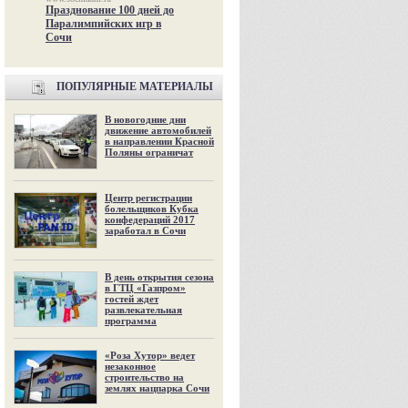
Празднование 100 дней до
Паралимпийских игр в
Сочи
ПОПУЛЯРНЫЕ МАТЕРИАЛЫ
В новогодние дни
движение автомобилей
в направлении Красной
Поляны ограничат
Центр регистрации
болельщиков Кубка
конфедераций 2017
заработал в Сочи
В день открытия сезона
в ГТЦ «Газпром»
гостей ждет
развлекательная
программа
«Роза Хутор» ведет
незаконное
строительство на
землях нацпарка Сочи