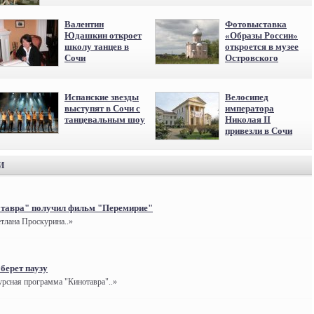
Валентин
Фотовыставка
Юдашкин откроет
«Образы России»
школу танцев в
откроется в музее
Сочи
Островского
Испанские звезды
Велосипед
выступят в Сочи с
императора
танцевальным шоу
Николая II
привезли в Сочи
И
отавра" получил фильм "Перемирие"
етлана Проскурина..»
берет паузу
урсная программа "Кинотавра"..»