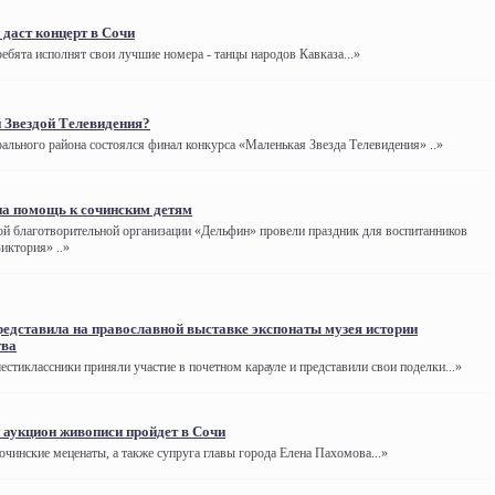
даст концерт в Сочи
ебята исполнят свои лучшие номера - танцы народов Кавказа...»
 Звездой Телевидения?
ального района состоялся финал конкурса «Маленькая Звезда Телевидения» ..»
на помощь к сочинским детям
ой благотворительной организации «Дельфин» провели праздник для воспитанников
иктория» ..»
едставила на православной выставке экспонаты музея истории
тва
естиклассники приняли участие в почетном карауле и представили свои поделки...»
аукцион живописи пройдет в Сочи
очинские меценаты, а также супруга главы города Елена Пахомова...»