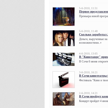
5-6-2010, 11:51
Первое представлен
Премьера новой програм
5-6-2010, 11:48
Сколько заработал 
Деньги, вырученные на
возможностями..»
4-6-2010, 13:05
В "Кинотавре" прим
В Сочи 6 июня откроет
3-6-2010, 16:21
В Сочи кинотеатры 
Фестиваль "Кино в твое
2-6-2010, 14:21
В Сочи пройдет кон
Концерт пройдет 4 июня