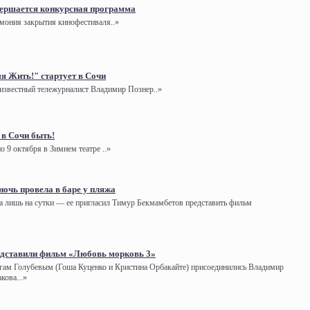
вершается конкурсная программа
емония закрытия кинофестиваля..»
 Жить!" стартует в Сочи
звестный тележурналист Владимир Познер..»
в Сочи быть!
о 9 октября в Зимнем театре ..»
ночь провела в баре у пляжа
 лишь на сутки — ее пригласил Тимур Бекмамбетов представить фильм
едставили фильм «Любовь морковь 3»
ругам Голубевым (Гоша Куценко и Кристина Орбакайте) присоединились Владимир
ова...»