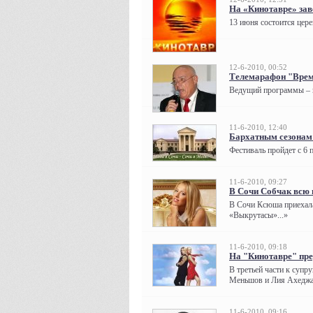
На «Кинотавре» за
13 июня состоится цер
12-6-2010, 00:52
Телемарафон "Время
Ведущий программы – и
11-6-2010, 12:40
Бархатным сезонам 
Фестиваль пройдет с 6 п
11-6-2010, 09:27
В Сочи Собчак всю 
В Сочи Ксюша приехала
«Выкрутасы»...»
11-6-2010, 09:18
На "Кинотавре" пр
В третьей части к суп
Меньшов и Лия Ахеджак
11-6-2010, 09:16