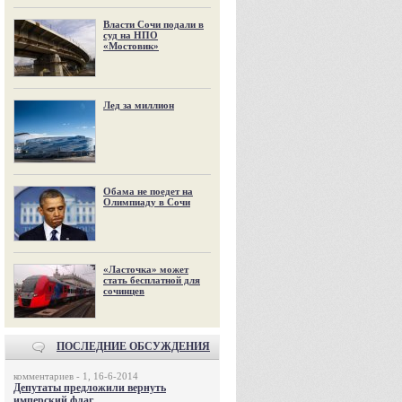
Власти Сочи подали в
суд на НПО
«Мостовик»
Лед за миллион
Обама не поедет на
Олимпиаду в Сочи
«Ласточка» может
стать бесплатной для
сочинцев
ПОСЛЕДНИЕ ОБСУЖДЕНИЯ
комментариев - 1, 16-6-2014
Депутаты предложили вернуть
имперский флаг