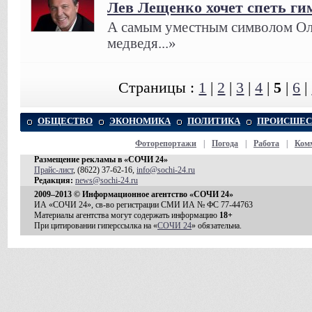
Лев Лещенко хочет спеть г
А самым уместным символом Ол
медведя...»
Страницы :
1
|
2
|
3
|
4
|
5
|
6
|
ОБЩЕСТВО
ЭКОНОМИКА
ПОЛИТИКА
ПРОИСШЕС
Фоторепортажи
|
Погода
|
Работа
|
Ком
Размещение рекламы в «СОЧИ 24»
Прайс-лист
, (8622) 37-62-16,
info@sochi-24.ru
Редакция:
news@sochi-24.ru
2009–2013 © Информационное агентство «СОЧИ 24»
ИА «СОЧИ 24», св-во регистрации СМИ ИА № ФС 77-44763
Материалы агентства могут содержать информацию
18+
При цитировании гиперссылка на «
СОЧИ 24
» обязательна.