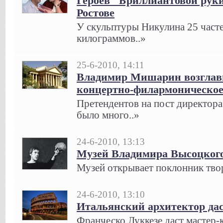
Героев "Бриллиантовой руки
Ростове
У скульптуры Никулина 25 часте
килограммов..»
25-6-2010, 14:11
Владимир Мишарин возглав
концертно-филармоническое
Претендентов на пост директор
было много..»
24-6-2010, 13:13
Музей Владимира Высоцкого
Музей открывает поклонник тво
24-6-2010, 13:10
Итальянский архитектор дас
Франческо Луккезе даст мастер-к