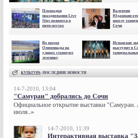
Площадки
Валентин
празднования Live
Юдашкин отк
Sites появятся в
школу танцев
пяти местах
Сочи
Во время
Испанские зв
Олимпиады на
выступят в С
улицах станцуют
танцевальны
лезгинку
КУЛЬТУРА
: ПОСЛЕДНИЕ НОВОСТИ
14-7-2010, 13:04
"Самураи" добрались до Сочи
Официальное открытие выставки "Самураи. A
июля..»
14-7-2010, 11:39
Интерактивная выставка "З