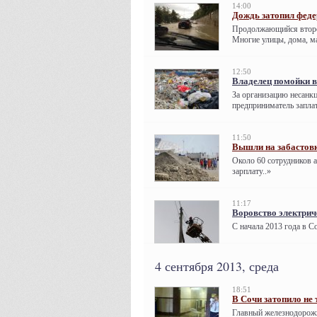
14:00
Дождь затопил феде
Продолжающийся второй
Многие улицы, дома, ма
12:50
Владелец помойки в
За организацию несанк
предприниматель запла
11:50
Вышли на забастовк
Около 60 сотрудников 
зарплату..»
11:17
Воровство электрич
С начала 2013 года в С
4 сентября 2013, среда
18:51
В Сочи затопило не 
Главный железнодорожн