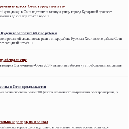
ральную трассу Сочи, город «плывет»
 день дождь в Сочи подтопил и главную улицу города Курортный проспект.
газины до сих пор стоят в воде..»
 Кудепсте заплатит 48 тыс рублей
ционированной свалки возле реки в микрорайоне Кудепста Хостинского района Сочи
тит солидный штраф ..»
у, обещали еще
автопарка Оргкомитета «Сочи-2014» вышли на забастовку с требованием выплатить
ества в Сочи продолжается
очи зафиксировано более 600 фактов незаконного потребления электроэнергии,..»
только аэропорт, но и вокзал
ый вокзал города Сочи подтопило в результате первого осеннего ливня..»