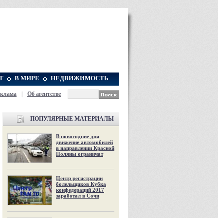
Т
В МИРЕ
НЕДВИЖИМОСТЬ
еклама
|
Об агентстве
ПОПУЛЯРНЫЕ МАТЕРИАЛЫ
В новогодние дни
движение автомобилей
в направлении Красной
Поляны ограничат
Центр регистрации
болельщиков Кубка
конфедераций 2017
заработал в Сочи