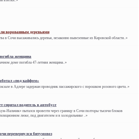
и взятки..»
али ворованным деревьями
ва в Сочи высаживались деревья, незаконно вывезенные из Кировской области..»
 погибла женщина
дачном доме погибла 47-летняя женщина..»
аботал «под кайфом»
кзале в Адлере задержан проводник пассажирского с порошком розового цвета..»
т спрятал водитель в автобусе
хум-Нальчик» пытался провезти через границу в Сочи полторы тысячи блоков
нтиляционном люке, под двигателем и в холодильнике ..»
очи перевернулся битумовоз