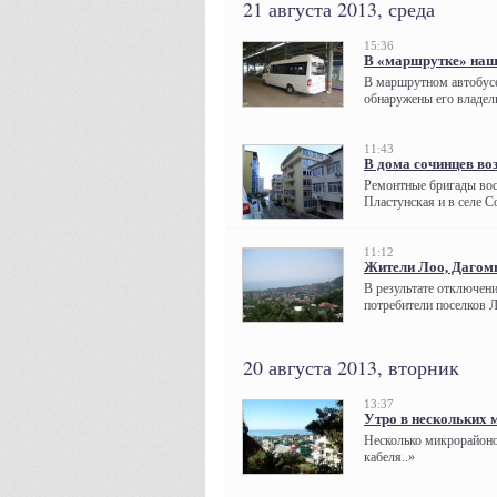
21 августа 2013, среда
15:36
В «маршрутке» наш
В маршрутном автобусе
обнаружены его владел
11:43
В дома сочинцев во
Ремонтные бригады вос
Пластунская и в селе С
11:12
Жители Лоо, Дагомы
В результате отключени
потребители поселков 
20 августа 2013, вторник
13:37
Утро в нескольких 
Несколько микрорайоно
кабеля..»