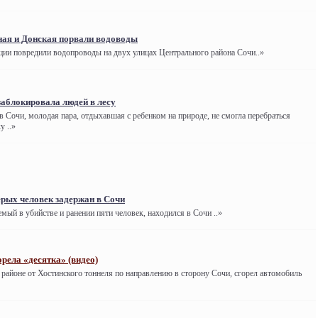
ная и Донская порвали водоводы
ции повредили водопроводы на двух улицах Центрального района Сочи..»
аблокировала людей в лесу
 Сочи, молодая пара, отдыхавшая с ребенком на природе, не смогла перебраться
у ..»
рых человек задержан в Сочи
мый в убийстве и ранении пяти человек, находился в Сочи ..»
орела «десятка» (видео)
 районе от Хостинского тоннеля по направлению в сторону Сочи, сгорел автомобиль