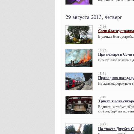
поличным при получени
29 августа 2013, четверг
17:16
Сочи благоустраив
В рамках благоустройст
16:23
При пожаре в Сочи
В результате пожара в 
15:51
Проводник поезда р
На железнодорожном во
12:40
Триста тысяч сигаре
Водитель автобуса «Су
сигарет, спрятав их ве
10:52
На трассе Джубга-С