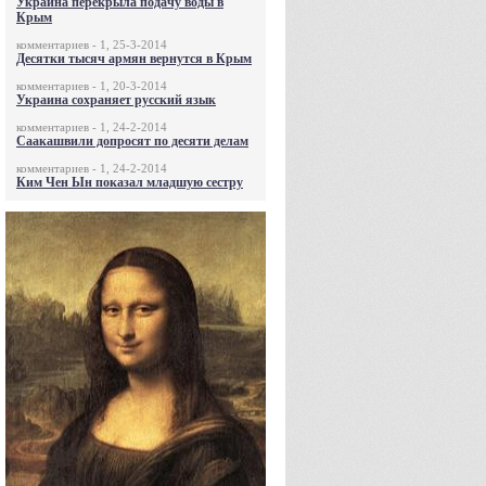
Украина перекрыла подачу воды в
Крым
комментариев - 1, 25-3-2014
Десятки тысяч армян вернутся в Крым
комментариев - 1, 20-3-2014
Украина сохраняет русский язык
комментариев - 1, 24-2-2014
Саакашвили допросят по десяти делам
комментариев - 1, 24-2-2014
Ким Чен Ын показал младшую сестру