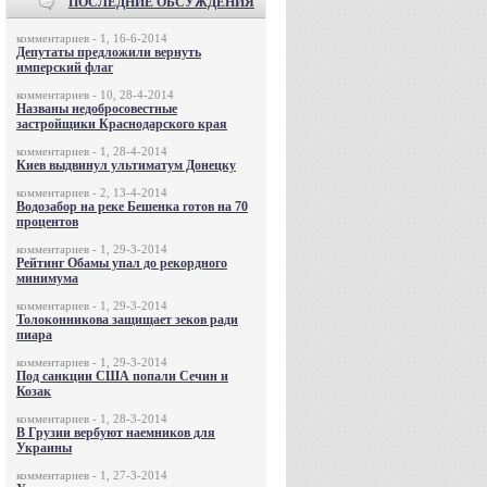
ПОСЛЕДНИЕ ОБСУЖДЕНИЯ
комментариев - 1, 16-6-2014
Депутаты предложили вернуть
имперский флаг
комментариев - 10, 28-4-2014
Названы недобросовестные
застройщики Краснодарского края
комментариев - 1, 28-4-2014
Киев выдвинул ультиматум Донецку
комментариев - 2, 13-4-2014
Водозабор на реке Бешенка готов на 70
процентов
комментариев - 1, 29-3-2014
Рейтинг Обамы упал до рекордного
минимума
комментариев - 1, 29-3-2014
Толоконникова защищает зеков ради
пиара
комментариев - 1, 29-3-2014
Под санкции США попали Сечин и
Козак
комментариев - 1, 28-3-2014
В Грузии вербуют наемников для
Украины
комментариев - 1, 27-3-2014