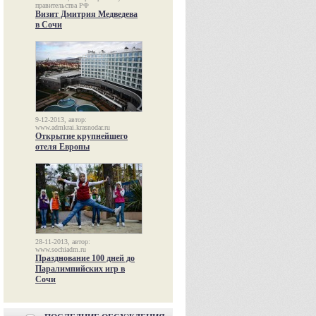
правительства РФ
Визит Дмитрия Медведева
в Сочи
9-12-2013, автор:
www.admkrai.krasnodar.ru
Открытие крупнейшего
отеля Европы
28-11-2013, автор:
www.sochiadm.ru
Празднование 100 дней до
Паралимпийских игр в
Сочи