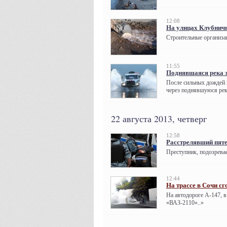
12:08
На улицах Клубнич
Строительные организа
11:55
Поднявшаяся река з
После сильных дождей в
через поднявшуюся рек
22 августа 2013, четверг
12:58
Расстрелявший пяте
Преступник, подозревае
12:44
На трассе в Сочи сг
На автодороге А-147, в
«ВАЗ-2110»..»