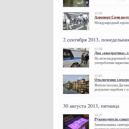
15:20
Аэропорт Сочи подт
Международный аэропор
2 сентября 2013, понедельни
12:58
Два «квадратика» 
На железнодорожной ст
употреблении наркотико
12:03
Отключения электро
Жители поселка Дагомы
результате перебоев с 
30 августа 2013, пятница
14:27
Руководитель сана
Замначальника санатор