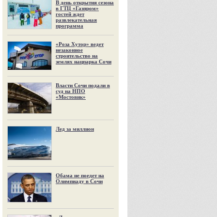
В день открытия сезона
в ГТЦ «Газпром»
гостей ждет
развлекательная
программа
«Роза Хутор» ведет
незаконное
строительство на
землях нацпарка Сочи
Власти Сочи подали в
суд на НПО
«Мостовик»
Лед за миллион
Обама не поедет на
Олимпиаду в Сочи