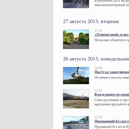
В результате ДТП на до
многокилометровый зат
27 августа 2013, вторник
11:42
«Олимпстрой» и нес
Несколько объектов в ц
26 августа 2013, понедельни
16:46
Пастуха эвакуирова
56-летнего пастуха эва
14:12
Владельцев грузови
Семь грузовиков и три
нарушения при работе в
13:20
Пропавший без вест
Пропавший без вести 8