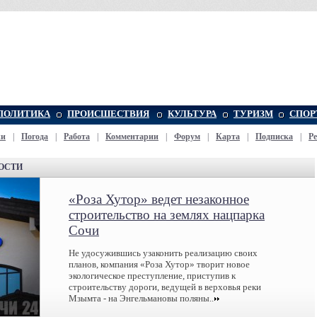
ПОЛИТИКА
ПРОИСШЕСТВИЯ
КУЛЬТУРА
ТУРИЗМ
СПОР
жи
|
Погода
|
Работа
|
Комментарии
|
Форум
|
Карта
|
Подписка
|
Р
ОСТИ
«Роза Хутор» ведет незаконное
строительство на землях нацпарка
Сочи
Не удосужившись узаконить реализацию своих
планов, компания «Роза Хутор» творит новое
экологическое преступление, приступив к
строительству дороги, ведущей в верховья реки
Мзымта - на Энгельмановы поляны..