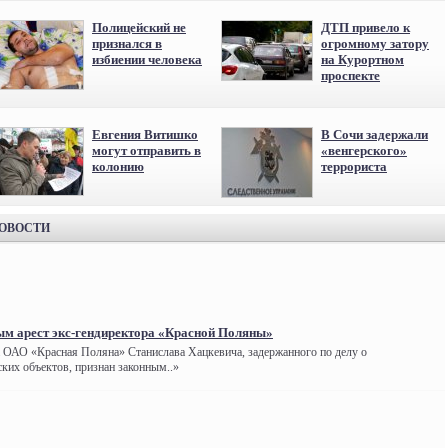
Полицейский не
ДТП привело к
признался в
огромному затору
избиении человека
на Курортном
проспекте
Евгения Витишко
В Сочи задержали
могут отправить в
«венгерского»
колонию
террориста
НОВОСТИ
ым арест экс-гендиректора «Красной Поляны»
а ОАО «Красная Поляна» Станислава Хацкевича, задержанного по делу о
ких объектов, признан законным..»