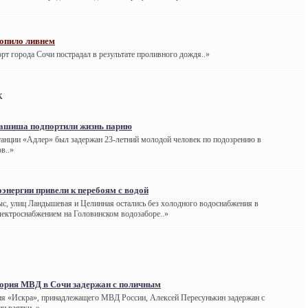
опило ливнем
т города Сочи пострадал в результате проливного дождя..»
к
гашиша подпортили жизнь парню
анции «Адлер» был задержан 23-летний молодой человек по подозрению в
в..»
энергии привели к перебоям с водой
с, улиц Ландышевая и Целинная остались без холодного водоснабжения в
электроснабжением на Головинском водозаборе..»
тория МВД в Сочи задержан с поличным
ия «Искра», принадлежащего МВД России, Алексей Пересунькин задержан с