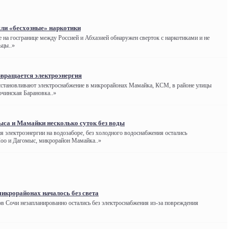
ли «бесхозные» наркотики
 на госгранице между Россией и Абхазией обнаружен сверток с наркотиками и не
ьцы..»
звращается электроэнергия
становливают электроснабжение в микрорайонах Мамайка, КСМ, в районе улицы
очинская Барановка..»
са и Мамайки несколько суток без воды
я электроэнергии на водозаборе, без холодного водоснабжения остались
Лоо и Дагомыс, микрорайон Мамайка..»
микрорайонах началось без света
в Сочи незапланированно остались без электроснабжения из-за повреждения