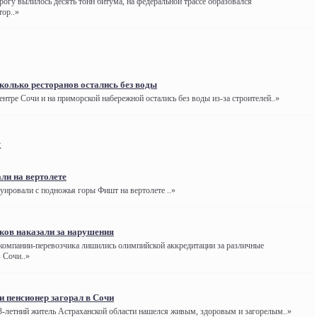
рогу вылилось десять тонн битума, на федеральной трассе образовался
ор..»
колько ресторанов остались без воды
ентре Сочи и на приморской набережной остались без воды из-за строителей..»
к
ли на вертолете
куировали с подножья горы Фишт на вертолете ..»
ков наказали за нарушения
 компании-перевозчика лишились олимпийской аккредитации за различные
 Сочи..»
и пенсионер загорал в Сочи
3-летний житель Астраханской области нашелся живым, здоровым и загорелым..»