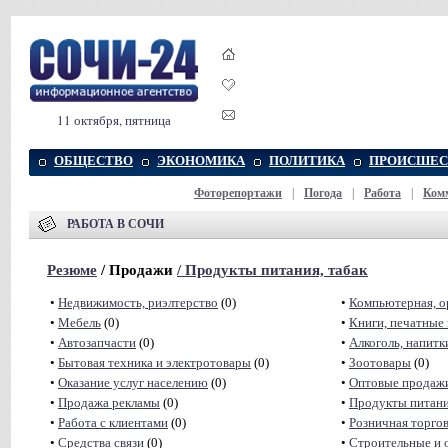
11 октября, пятница
ОБЩЕСТВО
ЭКОНОМИКА
ПОЛИТИКА
ПРОИСШЕС
Фоторепортажи
|
Погода
|
Работа
|
Ком
РАБОТА В СОЧИ
Резюме
/ Продажи
/
Продукты питания, табак
•
Недвижимость, риэлтeрство
(0)
•
Компьютерная, о
•
Мебель
(0)
•
Книги, печатные
•
Автозапчасти
(0)
•
Алкоголь, напитк
•
Бытовая техника и электротовары
(0)
•
Зоотовары
(0)
•
Оказание услуг населению
(0)
•
Оптовые продаж
•
Продажа рекламы
(0)
•
Продукты питани
•
Работа с клиентами
(0)
•
Розничная торго
•
Средства связи
(0)
•
Строительные и 