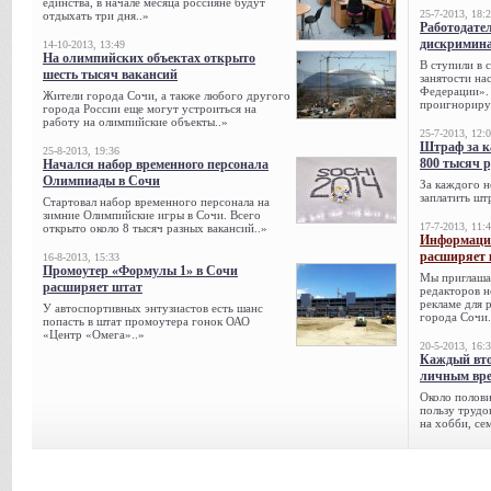
единства, в начале месяца россияне будут
25-7-2013, 18:
отдыхать три дня..»
Работодател
дискримина
14-10-2013, 13:49
На олимпийских объектах открыто
В ступили в 
шесть тысяч вакансий
занятости на
Федерации». 
Жители города Сочи, а также любого другого
проигнорируе
города России еще могут устроиться на
работу на олимпийские объекты..»
25-7-2013, 12:
Штраф за к
25-8-2013, 19:36
800 тысяч 
Начался набор временного персонала
Олимпиады в Сочи
За каждого н
заплатить шт
Стартовал набор временного персонала на
зимние Олимпийские игры в Сочи. Всего
17-7-2013, 11:
открыто около 8 тысяч разных вакансий..»
Информацио
расширяет 
16-8-2013, 15:33
Промоутер «Формулы 1» в Сочи
Мы приглаша
расширяет штат
редакторов н
рекламе для 
У автоспортивных энтузиастов есть шанс
города Сочи.
попасть в штат промоутера гонок ОАО
«Центр «Омега»..»
20-5-2013, 16:
Каждый вто
личным вре
Около полови
пользу трудо
на хобби, се