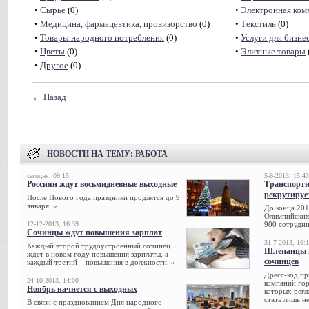
•
Сырье
(0)
•
Электронная ком
•
Медицина, фармацевтика, провизорство
(0)
•
Текстиль
(0)
•
Товары народного потребления
(0)
•
Услуги для бизне
•
Цветы
(0)
•
Элитные товары
•
Другое
(0)
←
Назад
НОВОСТИ НА ТЕМУ:
РАБОТА
сегодня, 09:15
5-8-2013, 15:43
Россиян ждут восьмидневные выходные
Транспорт
рекрутируе
После Нового года праздники продлятся до 9
января..»
До конца 201
Олимпийских 
12-12-2013, 16:39
900 сотрудни
Сочинцы ждут повышения зарплат
31-7-2013, 16:
Каждый второй трудоустроенный сочинец
Шлепанцы и
ждет в новом году повышения зарплаты, а
сочинцев
каждый третий – повышения в должности..»
Дресс-код пр
24-10-2013, 14:00
компаний гор
Ноябрь начнется с выходных
которых регл
стать лишь н
В связи с празднованием Дня народного