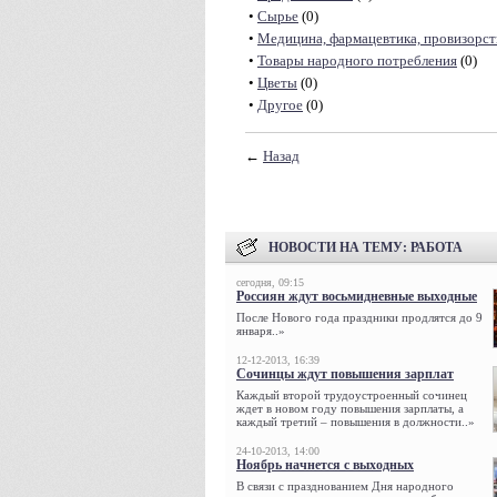
•
Сырье
(0)
•
Медицина, фармацевтика, провизорст
•
Товары народного потребления
(0)
•
Цветы
(0)
•
Другое
(0)
←
Назад
НОВОСТИ НА ТЕМУ:
РАБОТА
сегодня, 09:15
Россиян ждут восьмидневные выходные
После Нового года праздники продлятся до 9
января..»
12-12-2013, 16:39
Сочинцы ждут повышения зарплат
Каждый второй трудоустроенный сочинец
ждет в новом году повышения зарплаты, а
каждый третий – повышения в должности..»
24-10-2013, 14:00
Ноябрь начнется с выходных
В связи с празднованием Дня народного