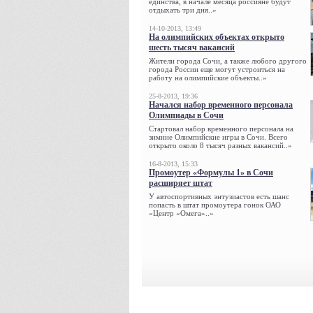
единства, в начале месяца россияне будут
отдыхать три дня..»
14-10-2013, 13:49
На олимпийских объектах открыто
шесть тысяч вакансий
Жители города Сочи, а также любого другого
города России еще могут устроиться на
работу на олимпийские объекты..»
25-8-2013, 19:36
Начался набор временного персонала
Олимпиады в Сочи
Стартовал набор временного персонала на
зимние Олимпийские игры в Сочи. Всего
открыто около 8 тысяч разных вакансий..»
16-8-2013, 15:33
Промоутер «Формулы 1» в Сочи
расширяет штат
У автоспортивных энтузиастов есть шанс
попасть в штат промоутера гонок ОАО
«Центр «Омега»..»