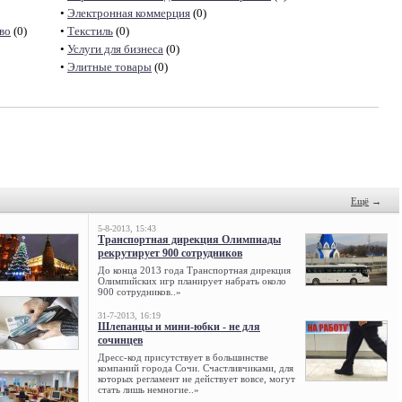
•
Электронная коммерция
(0)
во
(0)
•
Текстиль
(0)
•
Услуги для бизнеса
(0)
•
Элитные товары
(0)
Ещё
→
5-8-2013, 15:43
Транспортная дирекция Олимпиады
рекрутирует 900 сотрудников
До конца 2013 года Транспортная дирекция
Олимпийских игр планирует набрать около
900 сотрудников..»
31-7-2013, 16:19
Шлепанцы и мини-юбки - не для
сочинцев
Дресс-код присутствует в большинстве
компаний города Сочи. Счастливчиками, для
которых регламент не действует вовсе, могут
стать лишь немногие..»