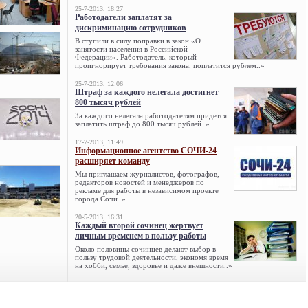
25-7-2013, 18:27
Работодатели заплатят за
дискриминацию сотрудников
В ступили в силу поправки в закон «О
занятости населения в Российской
Федерации». Работодатель, который
проигнорирует требования закона, поплатится рублем..»
25-7-2013, 12:06
Штраф за каждого нелегала достигнет
800 тысяч рублей
За каждого нелегала работодателям придется
заплатить штраф до 800 тысяч рублей..»
17-7-2013, 11:49
Информационное агентство СОЧИ-24
расширяет команду
Мы приглашаем журналистов, фотографов,
редакторов новостей и менеджеров по
рекламе для работы в независимом проекте
города Сочи..»
20-5-2013, 16:31
Каждый второй сочинец жертвует
личным временем в пользу работы
Около половины сочинцев делают выбор в
пользу трудовой деятельности, экономя время
на хобби, семье, здоровье и даже внешности..»