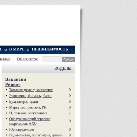
Т
В МИРЕ
НЕДВИЖИМОСТЬ
еклама
|
Об агентстве
РАЗДЕЛЫ
Вакансии
Резюме
•
Топ-менеджмент, консалтинг
0
•
Экономика, финансы, банки
0
•
Бухгалтерия, аудит
0
•
Маркетинг, реклама, PR
0
•
IT, телеком, электроника
2
•
Обслуживающий персонал,
0
секретариат, АХО
•
Юриспруденция
0
•
Издательство, полиграфия, дизайн
0