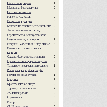
•
Образование, наука
1
•
Медицина, фармацевтика
0
•
Сельское хозяйство
0
•
Рынок труда, кадры
0
•
Искусство, культура
0
•
Консалтинг, стратегическое развитие
0
•
Логистика, таможня, склад
0
•
Строительство, благоустройство
0
•
Недвижимость, риэлтeрство
1
•
Игорный, модельный и шоу-бизнес
2
•
Работа для студентов, начало
0
карьеры
•
Охрана, безопасность, милиция
0
•
Промышленность, производство
2
•
Транспорт, перевозки, автосервис
1
•
Рестораны, кафе, бары, клубы
0
•
Государственная служба
1
•
Продажи
1
•
Красота, фитнес, спорт
0
•
Туризм, гостиничное дело
2
•
Удаленная работа
0
•
Страхование
0
•
Интернет
0
•
СМИ, массмедиа
0