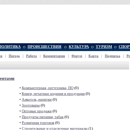
ПОЛИТИКА
ПРОИСШЕСТВИЯ
КУЛЬТУРА
ТУРИЗМ
СПОР
жи
|
Погода
|
Работа
|
Комментарии
|
Форум
|
Карта
|
Подписка
|
Р
иентами
•
Компьютерная, оргтехника, ПО
(0)
•
Книги, печатные издания и продукция
(0)
•
Алкоголь, напитки
(0)
•
Зоотовары
(0)
•
Оптовые продажи
(0)
•
Продукты питания, табак
(0)
•
Розничная торговля
(0)
•
Строительные и отделочные материалы
(1)