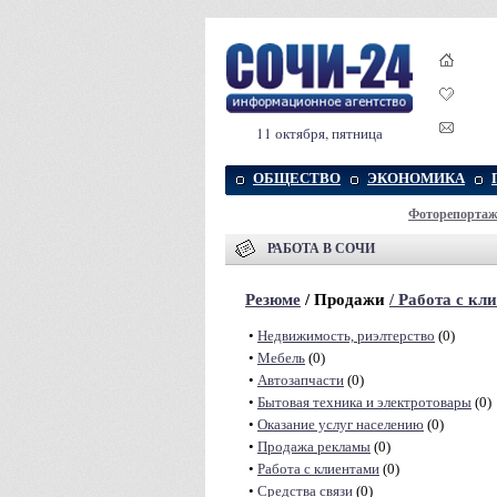
11 октября, пятница
ОБЩЕСТВО
ЭКОНОМИКА
Фоторепорта
РАБОТА В СОЧИ
Резюме
/ Продажи
/
Работа с кл
•
Недвижимость, риэлтeрство
(0)
•
Мебель
(0)
•
Автозапчасти
(0)
•
Бытовая техника и электротовары
(0)
•
Оказание услуг населению
(0)
•
Продажа рекламы
(0)
•
Работа с клиентами
(0)
•
Средства связи
(0)