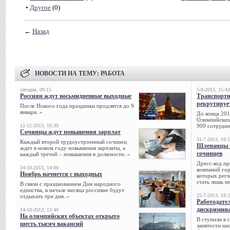
•
Другое
(0)
←
Назад
НОВОСТИ НА ТЕМУ:
РАБОТА
сегодня, 09:15
5-8-2013, 15:43
Россиян ждут восьмидневные выходные
Транспорт
рекрутируе
После Нового года праздники продлятся до 9
января..»
До конца 201
Олимпийских 
12-12-2013, 16:39
900 сотрудни
Сочинцы ждут повышения зарплат
31-7-2013, 16:
Каждый второй трудоустроенный сочинец
Шлепанцы и
ждет в новом году повышения зарплаты, а
сочинцев
каждый третий – повышения в должности..»
Дресс-код пр
24-10-2013, 14:00
компаний гор
Ноябрь начнется с выходных
которых регл
стать лишь н
В связи с празднованием Дня народного
единства, в начале месяца россияне будут
25-7-2013, 18:
отдыхать три дня..»
Работодател
дискримина
14-10-2013, 13:49
На олимпийских объектах открыто
В ступили в 
шесть тысяч вакансий
занятости на