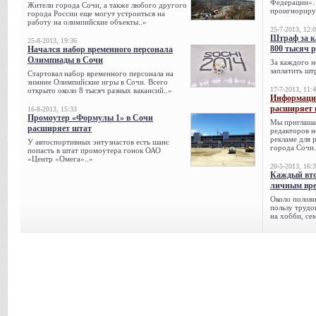
Федерации». 
Жители города Сочи, а также любого другого
проигнорируе
города России еще могут устроиться на
работу на олимпийские объекты..»
25-7-2013, 12:
Штраф за к
25-8-2013, 19:36
800 тысяч 
Начался набор временного персонала
Олимпиады в Сочи
За каждого н
заплатить шт
Стартовал набор временного персонала на
зимние Олимпийские игры в Сочи. Всего
17-7-2013, 11:
открыто около 8 тысяч разных вакансий..»
Информацио
расширяет 
16-8-2013, 15:33
Промоутер «Формулы 1» в Сочи
Мы приглаша
расширяет штат
редакторов н
рекламе для 
У автоспортивных энтузиастов есть шанс
города Сочи.
попасть в штат промоутера гонок ОАО
«Центр «Омега»..»
20-5-2013, 16:
Каждый вто
личным вре
Около полови
пользу трудо
на хобби, се