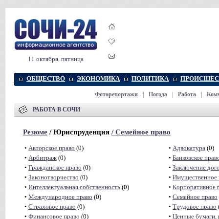
11 октября, пятница
ОБЩЕСТВО
ЭКОНОМИКА
ПОЛИТИКА
ПРОИСШЕС
Фоторепортажи
|
Погода
|
Работа
|
Ком
РАБОТА В СОЧИ
Резюме
/ Юриспруденция
/
Семейное право
•
Авторское право
(0)
•
Адвокатура
(0)
•
Арбитраж
(0)
•
Банковское прав
•
Гражданское право
(0)
•
Заключение дог
•
Законотворчество
(0)
•
Имущественное 
•
Интеллектуальная собственность
(0)
•
Корпоративное 
•
Международное право
(0)
•
Семейное право
•
Страховое право
(0)
•
Трудовое право
•
Финансовое право
(0)
•
Ценные бумаги, 