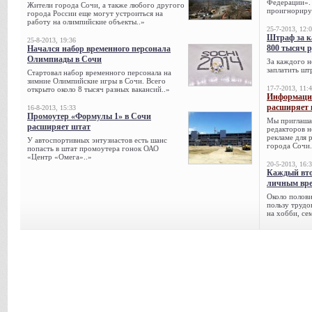
Федерации». 
Жители города Сочи, а также любого другого
проигнорируе
города России еще могут устроиться на
работу на олимпийские объекты..»
25-7-2013, 12:
Штраф за к
25-8-2013, 19:36
800 тысяч 
Начался набор временного персонала
Олимпиады в Сочи
За каждого н
заплатить шт
Стартовал набор временного персонала на
зимние Олимпийские игры в Сочи. Всего
17-7-2013, 11:
открыто около 8 тысяч разных вакансий..»
Информацио
расширяет 
16-8-2013, 15:33
Промоутер «Формулы 1» в Сочи
Мы приглаша
расширяет штат
редакторов н
рекламе для 
У автоспортивных энтузиастов есть шанс
города Сочи.
попасть в штат промоутера гонок ОАО
«Центр «Омега»..»
20-5-2013, 16:
Каждый вто
личным вре
Около полови
пользу трудо
на хобби, се