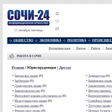
11 октября, пятница
ОБЩЕСТВО
ЭКОНОМИКА
ПОЛИТИКА
ПРОИСШЕС
Фоторепортажи
|
Погода
|
Работа
|
Ком
РАБОТА В СОЧИ
Резюме
/ Юриспруденция
/
Другое
•
Авторское право
(0)
•
Адвокатура
(0)
•
Арбитраж
(0)
•
Банковское прав
•
Гражданское право
(0)
•
Заключение дог
•
Законотворчество
(0)
•
Имущественное 
•
Интеллектуальная собственность
(0)
•
Корпоративное 
•
Международное право
(0)
•
Семейное право
•
Страховое право
(0)
•
Трудовое право
•
Финансовое право
(0)
•
Ценные бумаги, 