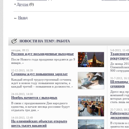
•
Другое
(0)
←
Назад
НОВОСТИ НА ТЕМУ:
РАБОТА
сегодня, 09:15
5-8-2013, 15:43
Россиян ждут восьмидневные выходные
Транспорт
рекрутируе
После Нового года праздники продлятся до 9
января..»
До конца 201
Олимпийских 
12-12-2013, 16:39
900 сотрудни
Сочинцы ждут повышения зарплат
31-7-2013, 16:
Каждый второй трудоустроенный сочинец
Шлепанцы и
ждет в новом году повышения зарплаты, а
сочинцев
каждый третий – повышения в должности..»
Дресс-код пр
24-10-2013, 14:00
компаний гор
Ноябрь начнется с выходных
которых регл
стать лишь н
В связи с празднованием Дня народного
единства, в начале месяца россияне будут
25-7-2013, 18:
отдыхать три дня..»
Работодател
дискримина
14-10-2013, 13:49
На олимпийских объектах открыто
В ступили в 
шесть тысяч вакансий
занятости на