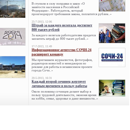
В ступили в силу поправки в закон «О
занятости населения в Российской
Федерации». Работодатель, который
проигнорирует требования закона, поплатится рублем..»
25-7-2013, 12:06
Штраф за каждого нелегала достигнет
800 тысяч рублей
За каждого нелегала работодателям придется
заплатить штраф до 800 тысяч рублей..»
17-7-2013, 11:49
Информационное агентство СОЧИ-24
расширяет команду
Мы приглашаем журналистов, фотографов,
редакторов новостей и менеджеров по
рекламе для работы в независимом проекте
города Сочи..»
20-5-2013, 16:31
Каждый второй сочинец жертвует
личным временем в пользу работы
Около половины сочинцев делают выбор в
пользу трудовой деятельности, экономя время
на хобби, семье, здоровье и даже внешности..»