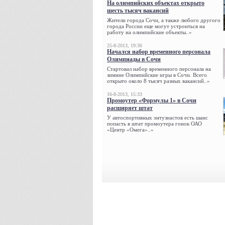
На олимпийских объектах открыто
шесть тысяч вакансий
Жители города Сочи, а также любого другого
города России еще могут устроиться на
работу на олимпийские объекты..»
25-8-2013, 19:36
Начался набор временного персонала
Олимпиады в Сочи
Стартовал набор временного персонала на
зимние Олимпийские игры в Сочи. Всего
открыто около 8 тысяч разных вакансий..»
16-8-2013, 15:33
Промоутер «Формулы 1» в Сочи
расширяет штат
У автоспортивных энтузиастов есть шанс
попасть в штат промоутера гонок ОАО
«Центр «Омега»..»