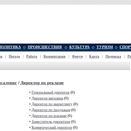
ПОЛИТИКА
ПРОИСШЕСТВИЯ
КУЛЬТУРА
ТУРИЗМ
СПОР
жи
|
Погода
|
Работа
|
Комментарии
|
Форум
|
Карта
|
Подписка
|
Р
нсалтинг
/
Директор по рекламе
•
Генеральный директор
(0)
•
Директор магазина
(0)
•
Директор по маркетингу
(0)
•
Директор по продажам
(0)
•
Директор по рекламе
(0)
•
Заместитель директора
(0)
•
Коммерческий директор
(0)