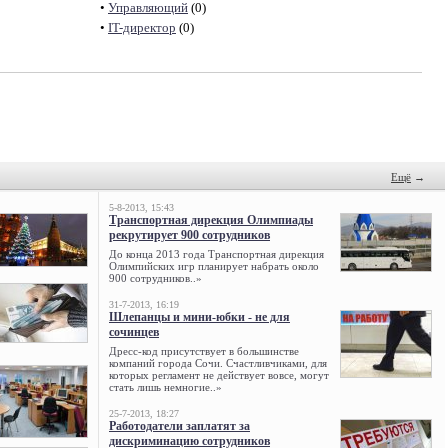
•
Управляющий
(0)
•
IT-директор
(0)
Ещё
→
5-8-2013, 15:43
Транспортная дирекция Олимпиады
рекрутирует 900 сотрудников
До конца 2013 года Транспортная дирекция
Олимпийских игр планирует набрать около
900 сотрудников..»
31-7-2013, 16:19
Шлепанцы и мини-юбки - не для
сочинцев
Дресс-код присутствует в большинстве
компаний города Сочи. Счастливчиками, для
которых регламент не действует вовсе, могут
стать лишь немногие..»
25-7-2013, 18:27
Работодатели заплатят за
дискриминацию сотрудников