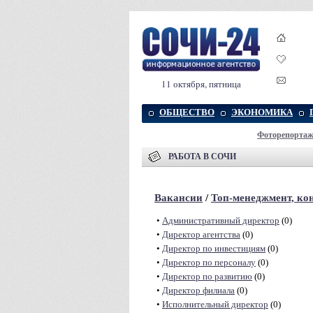
11 октября, пятница
ОБЩЕСТВО
ЭКОНОМИКА
Фоторепорта
РАБОТА В СОЧИ
Вакансии
/
Топ-менеджмент, ко
•
Административный директор
(0)
•
Директор агентства
(0)
•
Директор по инвестициям
(0)
•
Директор по персоналу
(0)
•
Директор по развитию
(0)
•
Директор филиала
(0)
•
Исполнительный директор
(0)