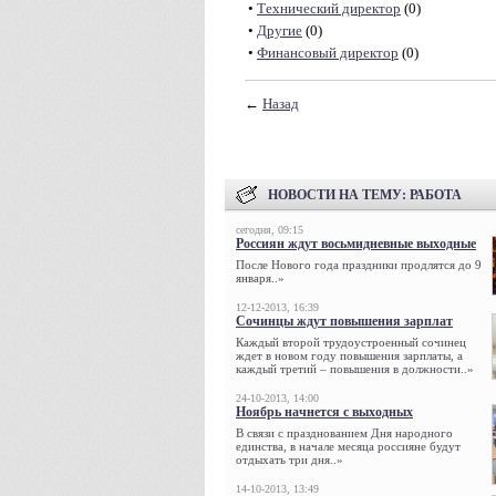
•
Технический директор
(0)
•
Другие
(0)
•
Финансовый директор
(0)
←
Назад
НОВОСТИ НА ТЕМУ:
РАБОТА
сегодня, 09:15
Россиян ждут восьмидневные выходные
После Нового года праздники продлятся до 9
января..»
12-12-2013, 16:39
Сочинцы ждут повышения зарплат
Каждый второй трудоустроенный сочинец
ждет в новом году повышения зарплаты, а
каждый третий – повышения в должности..»
24-10-2013, 14:00
Ноябрь начнется с выходных
В связи с празднованием Дня народного
единства, в начале месяца россияне будут
отдыхать три дня..»
14-10-2013, 13:49