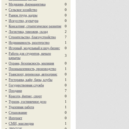
•
Медицина, фармацевтика
0
•
Сельское хозяйство
0
•
Рынок труда, кадры
0
•
Искусство, культура
0
•
Консалтинг, стратегическое развитие
0
•
Логистика, таможня, склад
2
•
Строительство, благоустройство
7
•
Недвижимость, риэлтeрство
1
•
Игорный, модельный и шоу-бизнес
0
•
Работа для студентов, начало
3
карьеры
•
Охрана, безопасность, милиция
0
•
Промышленность, производство
1
•
Транспорт, перевозки, автосервис
0
•
Рестораны, кафе, бары, клубы
1
•
Государственная служба
0
•
Продажи
7
•
Красота, фитнес, спорт
0
•
Туризм, гостиничное дело
1
•
Удаленная работа
1
•
Страхование
0
•
Интернет
0
•
СМИ, массмедиа
1