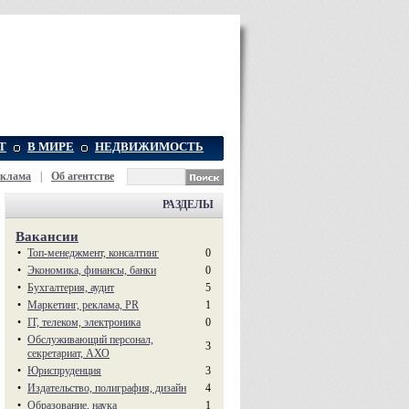
Т
В МИРЕ
НЕДВИЖИМОСТЬ
еклама
|
Об агентстве
РАЗДЕЛЫ
Вакансии
•
Топ-менеджмент, консалтинг
0
•
Экономика, финансы, банки
0
•
Бухгалтерия, аудит
5
•
Маркетинг, реклама, PR
1
•
IT, телеком, электроника
0
•
Обслуживающий персонал,
3
секретариат, АХО
•
Юриспруденция
3
•
Издательство, полиграфия, дизайн
4
•
Образование, наука
1