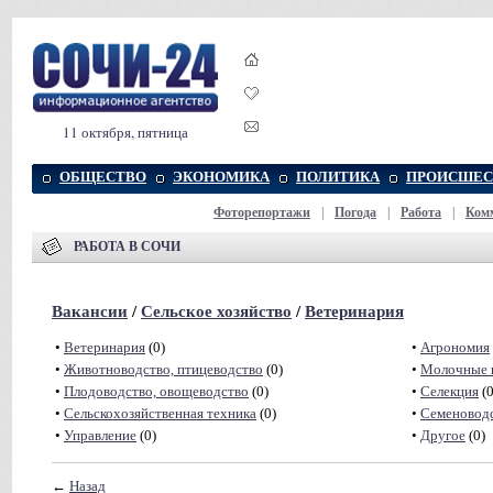
11 октября, пятница
ОБЩЕСТВО
ЭКОНОМИКА
ПОЛИТИКА
ПРОИСШЕС
Фоторепортажи
|
Погода
|
Работа
|
Ком
РАБОТА В СОЧИ
Вакансии
/
Сельское хозяйство
/
Ветеринария
•
Ветеринария
(0)
•
Агрономия
•
Животноводство, птицеводство
(0)
•
Молочные 
•
Плодоводство, овощеводство
(0)
•
Селекция
(0
•
Сельскохозяйственная техника
(0)
•
Семеновод
•
Управление
(0)
•
Другое
(0)
←
Назад