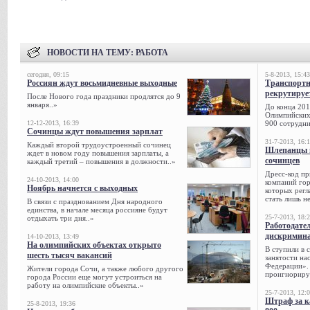
НОВОСТИ НА ТЕМУ:
РАБОТА
сегодня, 09:15
5-8-2013, 15:43
Россиян ждут восьмидневные выходные
Транспорт
рекрутируе
После Нового года праздники продлятся до 9
января..»
До конца 201
Олимпийских 
12-12-2013, 16:39
900 сотрудни
Сочинцы ждут повышения зарплат
31-7-2013, 16:
Каждый второй трудоустроенный сочинец
Шлепанцы и
ждет в новом году повышения зарплаты, а
сочинцев
каждый третий – повышения в должности..»
Дресс-код пр
24-10-2013, 14:00
компаний гор
Ноябрь начнется с выходных
которых регл
стать лишь н
В связи с празднованием Дня народного
единства, в начале месяца россияне будут
25-7-2013, 18:
отдыхать три дня..»
Работодател
дискримина
14-10-2013, 13:49
На олимпийских объектах открыто
В ступили в 
шесть тысяч вакансий
занятости на
Федерации». 
Жители города Сочи, а также любого другого
проигнорируе
города России еще могут устроиться на
работу на олимпийские объекты..»
25-7-2013, 12:
Штраф за к
25-8-2013, 19:36