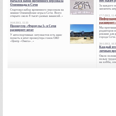
800 тысяч 
Начался набор временного персонала
Олимпиады в Сочи
За каждого н
заплатить шт
Стартовал набор временного персонала на
зимние Олимпийские игры в Сочи. Всего
17-7-2013, 11:
открыто около 8 тысяч разных вакансий..»
Информацио
расширяет 
16-8-2013, 15:33
Промоутер «Формулы 1» в Сочи
Мы приглаша
расширяет штат
редакторов н
рекламе для 
У автоспортивных энтузиастов есть шанс
города Сочи.
попасть в штат промоутера гонок ОАО
«Центр «Омега»..»
20-5-2013, 16:
Каждый вто
личным вре
Около полови
пользу трудо
на хобби, се