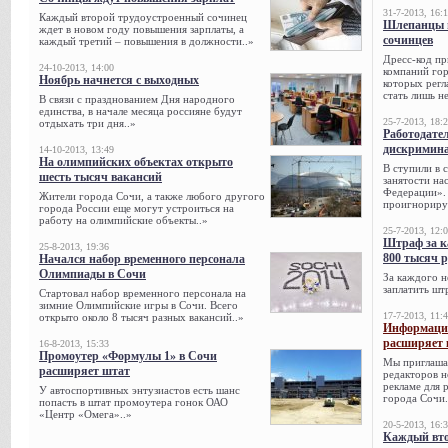
31-7-2013, 16:
Каждый второй трудоустроенный сочинец
Шлепанцы и
ждет в новом году повышения зарплаты, а
сочинцев
каждый третий – повышения в должности..»
Дресс-код пр
24-10-2013, 14:00
компаний гор
Ноябрь начнется с выходных
которых регл
стать лишь н
В связи с празднованием Дня народного
единства, в начале месяца россияне будут
25-7-2013, 18:
отдыхать три дня..»
Работодател
дискримина
14-10-2013, 13:49
На олимпийских объектах открыто
В ступили в 
шесть тысяч вакансий
занятости на
Федерации». 
Жители города Сочи, а также любого другого
проигнорируе
города России еще могут устроиться на
работу на олимпийские объекты..»
25-7-2013, 12:
Штраф за к
25-8-2013, 19:36
800 тысяч 
Начался набор временного персонала
Олимпиады в Сочи
За каждого н
заплатить шт
Стартовал набор временного персонала на
зимние Олимпийские игры в Сочи. Всего
17-7-2013, 11:
открыто около 8 тысяч разных вакансий..»
Информацио
расширяет 
16-8-2013, 15:33
Промоутер «Формулы 1» в Сочи
Мы приглаша
расширяет штат
редакторов н
рекламе для 
У автоспортивных энтузиастов есть шанс
города Сочи.
попасть в штат промоутера гонок ОАО
«Центр «Омега»..»
20-5-2013, 16:
Каждый вто