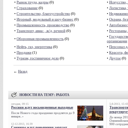
•
Рынок труда, кадры
(0)
•
Искусство,
•
Страхование
(0)
•
Логистика,
•
Строительство, благоустройство
(0)
•
Недвижимос
•
Игорный, модельный и шоу-бизнес
(0)
•
Охрана, бе
•
Промышленность, производство
(0)
•
Автобизнес
•
Транспорт, авиа- , ж/д, речной
(0)
•
Рестораны,
•
Государств
•
Оборонная промышленность
(0)
организации
•
Нефть, газ, энергетика
(0)
•
Персонал д
•
Продажи
(1)
•
Красота, фи
•
Туризм, гостиничное дело
(0)
•
Другое
(0)
←
Назад
НОВОСТИ НА ТЕМУ:
РАБОТА
сегодня, 09:15
5-8-2013, 15:43
Россиян ждут восьмидневные выходные
Транспорт
рекрутируе
После Нового года праздники продлятся до 9
января..»
До конца 201
Олимпийских 
12-12-2013, 16:39
900 сотрудни
Сочинцы ждут повышения зарплат