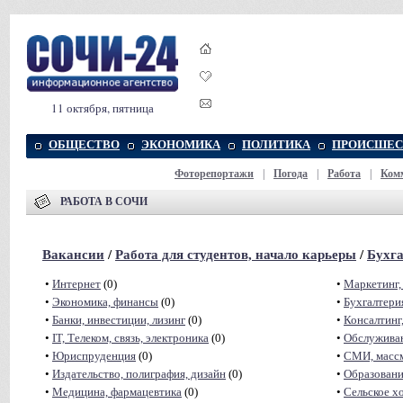
11 октября, пятница
ОБЩЕСТВО
ЭКОНОМИКА
ПОЛИТИКА
ПРОИСШЕС
Фоторепортажи
|
Погода
|
Работа
|
Ком
РАБОТА В СОЧИ
Вакансии
/
Работа для студентов, начало карьеры
/
Бухга
•
Интернет
(0)
•
Маркетинг,
•
Экономика, финансы
(0)
•
Бухгалтерия
•
Банки, инвестиции, лизинг
(0)
•
Консалтинг,
•
IT, Телеком, связь, электроника
(0)
•
Обслуживаю
•
Юриспруденция
(0)
•
СМИ, масс
•
Издательство, полиграфия, дизайн
(0)
•
Образовани
•
Медицина, фармацевтика
(0)
•
Сельское х