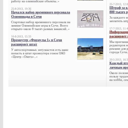
работу на олимпийские объекты..»
25-7-2013, 12:
Штраф за к
25-8-2013, 19:36
800 тысяч 
Начался набор временного персонала
Олимпиады в Сочи
За каждого н
заплатить шт
Стартовал набор временного персонала на
зимние Олимпийские игры в Сочи. Всего
17-7-2013, 11:
открыто около 8 тысяч разных вакансий..»
Информацио
расширяет 
16-8-2013, 15:33
Промоутер «Формулы 1» в Сочи
Мы приглаша
расширяет штат
редакторов н
рекламе для 
У автоспортивных энтузиастов есть шанс
города Сочи.
попасть в штат промоутера гонок ОАО
«Центр «Омега»..»
20-5-2013, 16:
Каждый вто
личным вре
Около полови
пользу трудо
на хобби, се