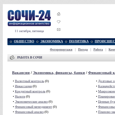
11 октября, пятница
ОБЩЕСТВО
ЭКОНОМИКА
ПОЛИТИКА
ПРОИСШЕС
Фоторепортажи
|
Погода
|
Работа
|
Ком
РАБОТА В СОЧИ
Вакансии
/
Экономика, финансы, банки
/
Финансовый к
•
Валютный контроль
(0)
•
Долговые о
•
Инкассация
(0)
•
Казначейст
•
Кредитный контроль
(0)
•
Макроэкон
•
Налоги
(0)
•
Планирова
•
Экономические анализ
(0)
•
Ценные бу
•
Финансовый менеджмент
(0)
•
Финансовы
•
Финансовый анализ
(0)
•
Планово-эк