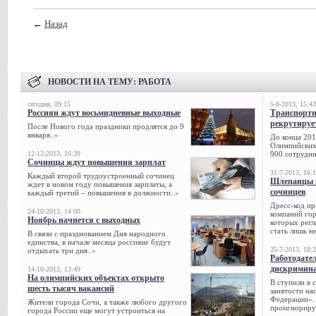
←
Назад
НОВОСТИ НА ТЕМУ:
РАБОТА
сегодня, 09:15
5-8-2013, 15:43
Россиян ждут восьмидневные выходные
Транспорт
рекрутируе
После Нового года праздники продлятся до 9
января..»
До конца 201
Олимпийских 
12-12-2013, 16:39
900 сотрудни
Сочинцы ждут повышения зарплат
31-7-2013, 16:
Каждый второй трудоустроенный сочинец
Шлепанцы и
ждет в новом году повышения зарплаты, а
сочинцев
каждый третий – повышения в должности..»
Дресс-код пр
24-10-2013, 14:00
компаний гор
Ноябрь начнется с выходных
которых регл
стать лишь н
В связи с празднованием Дня народного
единства, в начале месяца россияне будут
25-7-2013, 18:
отдыхать три дня..»
Работодател
дискримина
14-10-2013, 13:49
На олимпийских объектах открыто
В ступили в 
шесть тысяч вакансий
занятости на
Федерации». 
Жители города Сочи, а также любого другого
проигнорируе
города России еще могут устроиться на