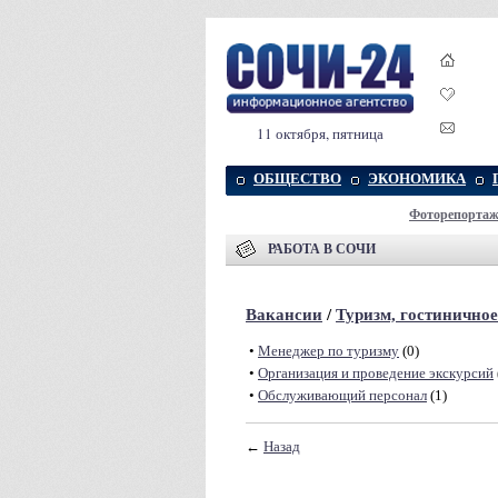
11 октября, пятница
ОБЩЕСТВО
ЭКОНОМИКА
Фоторепорта
РАБОТА В СОЧИ
Вакансии
/
Туризм, гостиничное
•
Менеджер по туризму
(0)
•
Организация и проведение экскурсий
•
Обслуживающий персонал
(1)
←
Назад