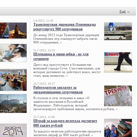
Ещё
→
5-8-2013, 15:43
Транспортная дирекция Олимпиады
рекрутирует 900 сотрудников
До конца 2013 года Транспортная дирекция
Олимпийских игр планирует набрать около
900 сотрудников..»
31-7-2013, 16:19
Шлепанцы и мини-юбки - не для
сочинцев
Дресс-код присутствует в большинстве
компаний города Сочи. Счастливчиками, для
которых регламент не действует вовсе, могут
стать лишь немногие..»
25-7-2013, 18:27
Работодатели заплатят за
дискриминацию сотрудников
В ступили в силу поправки в закон «О
занятости населения в Российской
Федерации». Работодатель, который
проигнорирует требования закона, поплатится рублем..»
25-7-2013, 12:06
Штраф за каждого нелегала достигнет
800 тысяч рублей
За каждого нелегала работодателям придется
заплатить штраф до 800 тысяч рублей..»