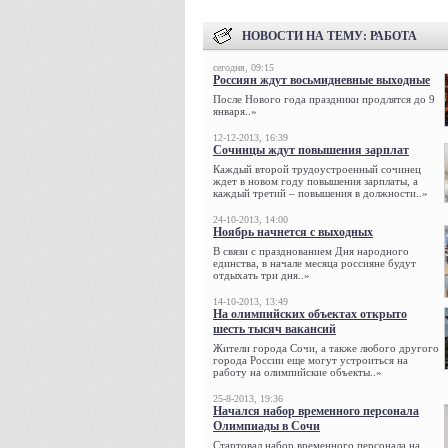
НОВОСТИ НА ТЕМУ:
РАБОТА
сегодня, 09:15
Россиян ждут восьмидневные выходные
После Нового года праздники продлятся до 9
января..»
12-12-2013, 16:39
Сочинцы ждут повышения зарплат
Каждый второй трудоустроенный сочинец
ждет в новом году повышения зарплаты, а
каждый третий – повышения в должности..»
24-10-2013, 14:00
Ноябрь начнется с выходных
В связи с празднованием Дня народного
единства, в начале месяца россияне будут
отдыхать три дня..»
14-10-2013, 13:49
На олимпийских объектах открыто
шесть тысяч вакансий
Жители города Сочи, а также любого другого
города России еще могут устроиться на
работу на олимпийские объекты..»
25-8-2013, 19:36
Начался набор временного персонала
Олимпиады в Сочи
Стартовал набор временного персонала на