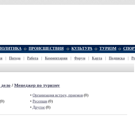
ПОЛИТИКА
ПРОИСШЕСТВИЯ
КУЛЬТУРА
ТУРИЗМ
СПОР
жи
|
Погода
|
Работа
|
Комментарии
|
Форум
|
Карта
|
Подписка
|
Р
 дело
/
Менеджер по туризму
•
Организация встреч, приемов
(0)
(0)
•
Ресепшн
(0)
•
Другое
(0)