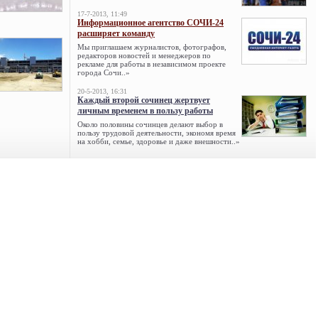
17-7-2013, 11:49
Информационное агентство СОЧИ-24
расширяет команду
Мы приглашаем журналистов, фотографов,
редакторов новостей и менеджеров по
рекламе для работы в независимом проекте
города Сочи..»
20-5-2013, 16:31
Каждый второй сочинец жертвует
личным временем в пользу работы
Около половины сочинцев делают выбор в
пользу трудовой деятельности, экономя время
на хобби, семье, здоровье и даже внешности..»