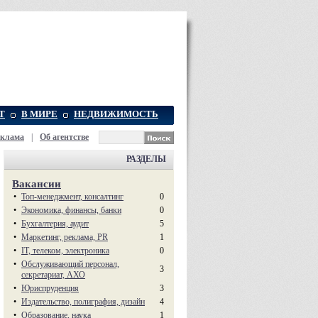
Т
В МИРЕ
НЕДВИЖИМОСТЬ
еклама
|
Об агентстве
РАЗДЕЛЫ
Вакансии
•
Топ-менеджмент, консалтинг
0
•
Экономика, финансы, банки
0
•
Бухгалтерия, аудит
5
•
Маркетинг, реклама, PR
1
•
IT, телеком, электроника
0
•
Обслуживающий персонал,
3
секретариат, АХО
•
Юриспруденция
3
•
Издательство, полиграфия, дизайн
4
•
Образование, наука
1