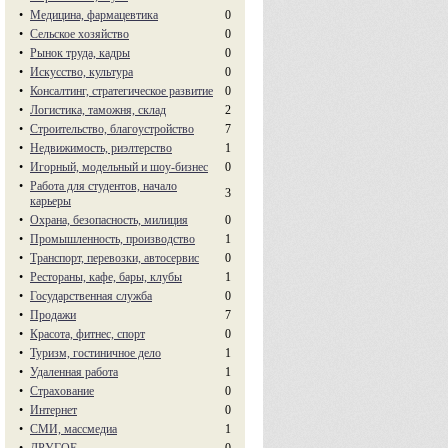
•
Медицина, фармацевтика
0
•
Сельское хозяйство
0
•
Рынок труда, кадры
0
•
Искусство, культура
0
•
Консалтинг, стратегическое развитие
0
•
Логистика, таможня, склад
2
•
Строительство, благоустройство
7
•
Недвижимость, риэлтeрство
1
•
Игорный, модельный и шоу-бизнес
0
•
Работа для студентов, начало
3
карьеры
•
Охрана, безопасность, милиция
0
•
Промышленность, производство
1
•
Транспорт, перевозки, автосервис
0
•
Рестораны, кафе, бары, клубы
1
•
Государственная служба
0
•
Продажи
7
•
Красота, фитнес, спорт
0
•
Туризм, гостиничное дело
1
•
Удаленная работа
1
•
Страхование
0
•
Интернет
0
•
СМИ, массмедиа
1