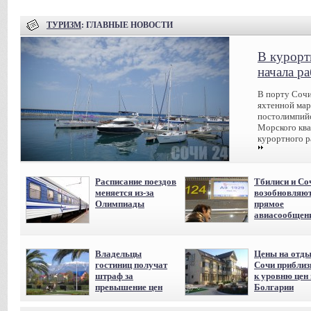
ТУРИЗМ
: ГЛАВНЫЕ НОВОСТИ
В курорт
начала р
В порту Сочи
яхтенной мар
постолимпийс
Морского ква
курортного р
Расписание поездов
Тбилиси и Со
меняется из-за
возобновляю
Олимпиады
прямое
авиасообщен
Владельцы
Цены на отды
гостиниц получат
Сочи приблиз
штраф за
к уровню цен 
превышение цен
Болгарии