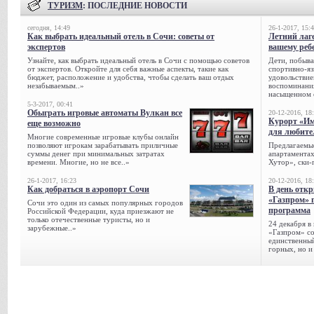
ТУРИЗМ
: ПОСЛЕДНИЕ НОВОСТИ
сегодня, 14:49
26-1-2017, 15:
Как выбрать идеальный отель в Сочи: советы от
Летний лаге
экспертов
вашему реб
Узнайте, как выбрать идеальный отель в Сочи с помощью советов
Дети, побыва
от экспертов. Откройте для себя важные аспекты, такие как
спортивно-яз
бюджет, расположение и удобства, чтобы сделать ваш отдых
удовольствие
незабываемым..»
воспоминания
насыщенном 
5-3-2017, 00:41
Обыграть игровые автоматы Вулкан все
20-12-2016, 18
Курорт «Им
еще возможно
для любите
Многие современные игровые клубы онлайн
позволяют игрокам зарабатывать приличные
Предлагаемые
суммы денег при минимальных затратах
апартаментах
времени. Многие, но не все..»
Хутор», ски-
26-1-2017, 16:23
20-12-2016, 18
Как добраться в аэропорт Сочи
В день отк
«Газпром» 
Сочи это один из самых популярных городов
программа
Российской Федерации, куда приезжают не
только отечественные туристы, но и
24 декабря в
зарубежные..»
«Газпром» со
единственный
горных, но и