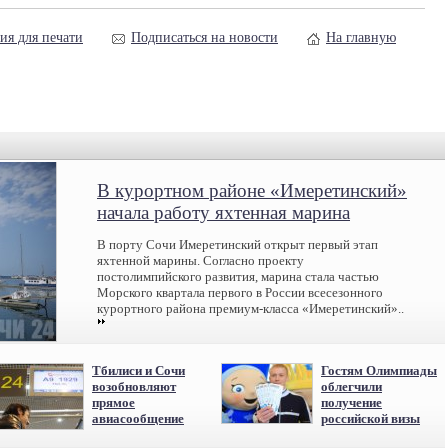
ия для печати
Подписаться на новости
На главную
В курортном районе «Имеретинский»
начала работу яхтенная марина
В порту Сочи Имеретинский открыт первый этап
яхтенной марины. Согласно проекту
постолимпийского развития, марина стала частью
Морского квартала первого в России всесезонного
курортного района премиум-класса «Имеретинский»..
Тбилиси и Сочи
Гостям Олимпиады
возобновляют
облегчили
прямое
получение
авиасообщение
российской визы