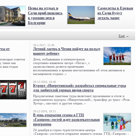
Цены на отдых в
Самолеты в Ереван
Сочи приблизились
из Сочи будут
к уровню цен в
летать чаще
Болгарии
Ещё
→
26-1-2017, 15:40
еты от
Летний лагерь в Чехии пойдет на пользу
вашему ребенку
 помощью советов
Дети, побывавшие в увлекательном
, такие как
спортивно-языковом лагере «Пегас», с
ть ваш отдых
удовольствием делятся приятными
воспоминаниями и яркими впечатлениями об этом активном и
насыщенном отдыхе..»
20-12-2016, 18:40
Курорт «Имеретинский» разработал специальные туры
для любителей горных видов спорта
Предлагаемые пакетные туры включают проживание в отеле и
апартаментах курорта «Имеретинский», трансфер до трасс «Роза
Хутор», ски-пасс и другие опции..»
20-12-2016, 18:11
В день открытия сезона в ГТЦ
«Газпром» гостей ждет развлекательная
программа
24 декабря в горно-туристическом центре
«Газпром» состоится открытие зимнего сезона. ГТЦ «Газпром» -