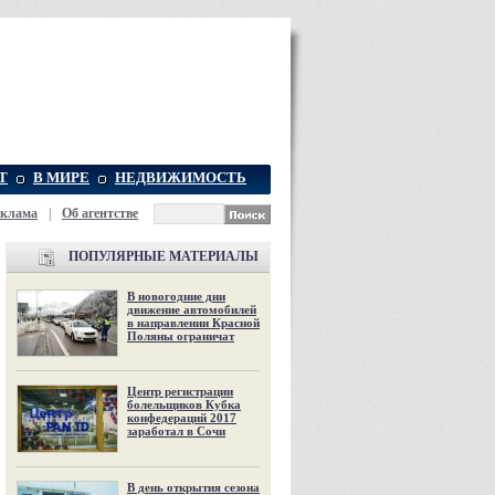
Т
В МИРЕ
НЕДВИЖИМОСТЬ
еклама
|
Об агентстве
ПОПУЛЯРНЫЕ МАТЕРИАЛЫ
В новогодние дни
движение автомобилей
в направлении Красной
Поляны ограничат
Центр регистрации
болельщиков Кубка
конфедераций 2017
заработал в Сочи
В день открытия сезона