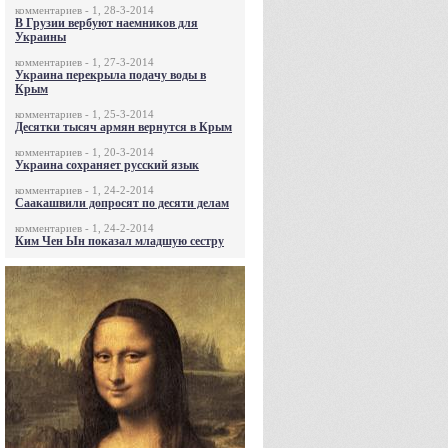
комментариев - 1, 28-3-2014
В Грузии вербуют наемников для
Украины
комментариев - 1, 27-3-2014
Украина перекрыла подачу воды в
Крым
комментариев - 1, 25-3-2014
Десятки тысяч армян вернутся в Крым
комментариев - 1, 20-3-2014
Украина сохраняет русский язык
комментариев - 1, 24-2-2014
Саакашвили допросят по десяти делам
комментариев - 1, 24-2-2014
Ким Чен Ын показал младшую сестру