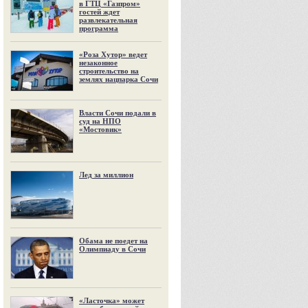
в ГТЦ «Газпром»
гостей ждет
развлекательная
программа
«Роза Хутор» ведет
незаконное
строительство на
землях нацпарка Сочи
Власти Сочи подали в
суд на НПО
«Мостовик»
Лед за миллион
Обама не поедет на
Олимпиаду в Сочи
«Ласточка» может