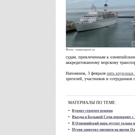
Фото: rosmorport.ru
судам, привлеченным к олимпийским
аккредитованному морскому транспор
Напомним, 3 февраля
пять круизных
зрителей, участников и сотрудников
МАТЕРИАЛЫ ПО ТЕМЕ:
•
Курорт строгого режима
•
Въезды в Большой Сочи перекроют с 
•
В Олимпийский парк пустят только п
•
Путин запретил митинги на время О