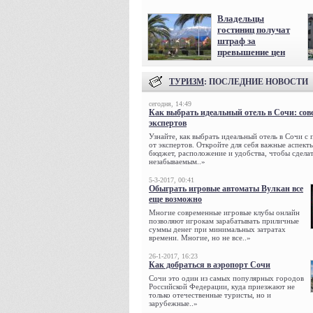
Владельцы
гостиниц получат
штраф за
превышение цен
ТУРИЗМ
: ПОСЛЕДНИЕ НОВОСТИ
сегодня, 14:49
Как выбрать идеальный отель в Сочи: сов
экспертов
Узнайте, как выбрать идеальный отель в Сочи с
от экспертов. Откройте для себя важные аспекты
бюджет, расположение и удобства, чтобы сдела
незабываемым..»
5-3-2017, 00:41
Обыграть игровые автоматы Вулкан все
еще возможно
Многие современные игровые клубы онлайн
позволяют игрокам зарабатывать приличные
суммы денег при минимальных затратах
времени. Многие, но не все..»
26-1-2017, 16:23
Как добраться в аэропорт Сочи
Сочи это один из самых популярных городов
Российской Федерации, куда приезжают не
только отечественные туристы, но и
зарубежные..»