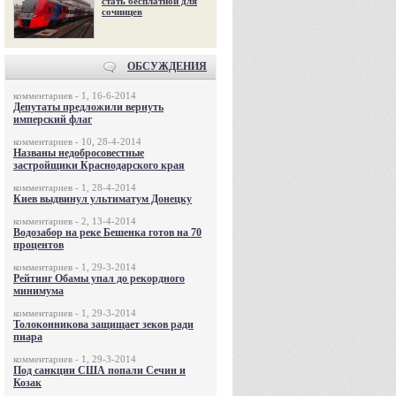
стать бесплатной для
сочинцев
ОБСУЖДЕНИЯ
комментариев - 1, 16-6-2014
Депутаты предложили вернуть
имперский флаг
комментариев - 10, 28-4-2014
Названы недобросовестные
застройщики Краснодарского края
комментариев - 1, 28-4-2014
Киев выдвинул ультиматум Донецку
комментариев - 2, 13-4-2014
Водозабор на реке Бешенка готов на 70
процентов
комментариев - 1, 29-3-2014
Рейтинг Обамы упал до рекордного
минимума
комментариев - 1, 29-3-2014
Толоконникова защищает зеков ради
пиара
комментариев - 1, 29-3-2014
Под санкции США попали Сечин и
Козак