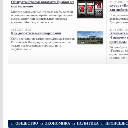
Обыграть игровые автоматы Вулкан все
20-12-2016, 18
Курорт «Им
еще возможно
для любите
Многие современные игровые клубы онлайн
позволяют игрокам зарабатывать приличные
Предлагаемые
суммы денег при минимальных затратах
апартаментах
времени. Многие, но не все..»
Хутор», ски-
26-1-2017, 16:23
20-12-2016, 18
Как добраться в аэропорт Сочи
В день отк
«Газпром» 
Сочи это один из самых популярных городов
программа
Российской Федерации, куда приезжают не
только отечественные туристы, но и
24 декабря в
зарубежные..»
«Газпром» со
единственный
горных, но и
ОБЩЕСТВО
ЭКОНОМИКА
ПОЛИТИКА
ПРОИСШЕС