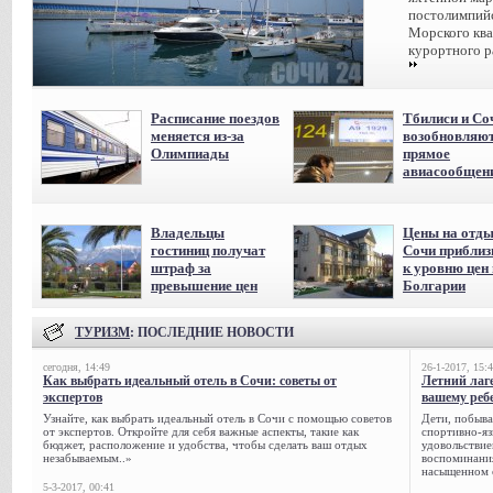
постолимпийс
Морского ква
курортного р
Расписание поездов
Тбилиси и Со
меняется из-за
возобновляю
Олимпиады
прямое
авиасообщен
Владельцы
Цены на отды
гостиниц получат
Сочи приблиз
штраф за
к уровню цен 
превышение цен
Болгарии
ТУРИЗМ
: ПОСЛЕДНИЕ НОВОСТИ
сегодня, 14:49
26-1-2017, 15:
Как выбрать идеальный отель в Сочи: советы от
Летний лаге
экспертов
вашему реб
Узнайте, как выбрать идеальный отель в Сочи с помощью советов
Дети, побыва
от экспертов. Откройте для себя важные аспекты, такие как
спортивно-яз
бюджет, расположение и удобства, чтобы сделать ваш отдых
удовольствие
незабываемым..»
воспоминания
насыщенном 
5-3-2017, 00:41