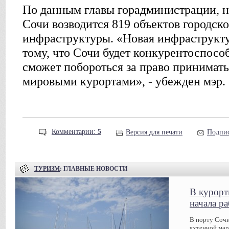
По данным главы горадминистрации, н
Сочи возводится 819 объектов городск
инфраструктуры. «Новая инфраструкту
тому, что Сочи будет конкурентоспосо
сможет побороться за право принимат
мировыми курортами», - убежден мэр.
Комментарии:
5
Версия для печати
Подпис
ТУРИЗМ
: ГЛАВНЫЕ НОВОСТИ
В курорт
начала р
В порту Сочи
яхтенной мар