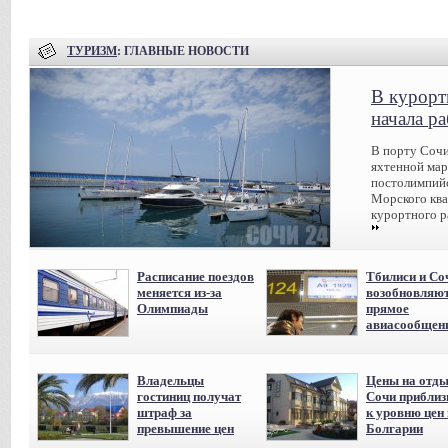
ТУРИЗМ
: ГЛАВНЫЕ НОВОСТИ
В курорт
начала р
В порту Сочи
яхтенной мар
постолимпийс
Морского ква
курортного р
Расписание поездов
Тбилиси и Со
меняется из-за
возобновляю
Олимпиады
прямое
авиасообщен
Владельцы
Цены на отды
гостиниц получат
Сочи приблиз
штраф за
к уровню цен 
превышение цен
Болгарии