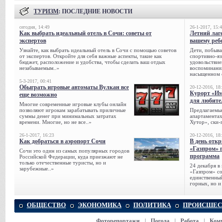
ТУРИЗМ
: ПОСЛЕДНИЕ НОВОСТИ
сегодня, 14:49
26-1-2017, 15:
Как выбрать идеальный отель в Сочи: советы от
Летний лаге
экспертов
вашему реб
Узнайте, как выбрать идеальный отель в Сочи с помощью советов
Дети, побыва
от экспертов. Откройте для себя важные аспекты, такие как
спортивно-яз
бюджет, расположение и удобства, чтобы сделать ваш отдых
удовольствие
незабываемым..»
воспоминания
насыщенном 
5-3-2017, 00:41
Обыграть игровые автоматы Вулкан все
20-12-2016, 18
Курорт «Им
еще возможно
для любите
Многие современные игровые клубы онлайн
позволяют игрокам зарабатывать приличные
Предлагаемые
суммы денег при минимальных затратах
апартаментах
времени. Многие, но не все..»
Хутор», ски-
26-1-2017, 16:23
20-12-2016, 18
Как добраться в аэропорт Сочи
В день отк
«Газпром» 
Сочи это один из самых популярных городов
программа
Российской Федерации, куда приезжают не
только отечественные туристы, но и
24 декабря в
зарубежные..»
«Газпром» со
единственный
горных, но и
ОБЩЕСТВО
ЭКОНОМИКА
ПОЛИТИКА
ПРОИСШЕС
Фоторепортажи
|
Погода
|
Работа
|
Ком