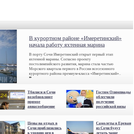
В курортном районе «Имеретинский»
начала работу яхтенная марина
В порту Сочи Имеретинский открыт первый этап
яхтенной марины. Согласно проекту
постолимпийского развития, марина стала частью
Морского квартала первого в России всесезонного
курортного района премиум-класса «Имеретинский»..
Тбилиси и Сочи
Гостям Олимпиады
возобновляют
облегчили
прямое
получение
авиасообщение
российской визы
Цены на отдых в
Самолеты в Ереван
Сочи приблизились
из Сочи будут
к уровню цен в
летать чаще