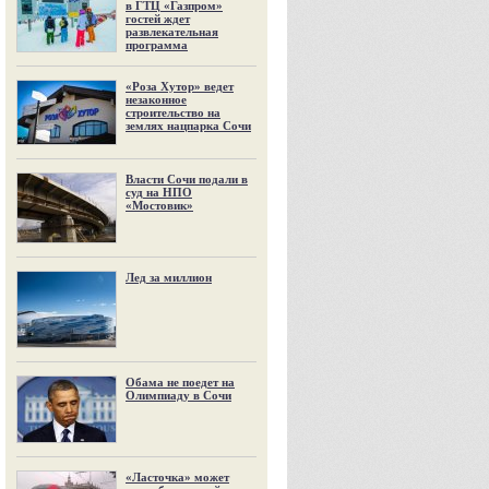
в ГТЦ «Газпром»
гостей ждет
развлекательная
программа
«Роза Хутор» ведет
незаконное
строительство на
землях нацпарка Сочи
Власти Сочи подали в
суд на НПО
«Мостовик»
Лед за миллион
Обама не поедет на
Олимпиаду в Сочи
«Ласточка» может