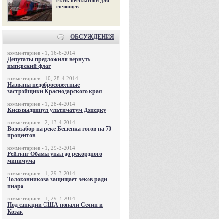
стать бесплатной для
сочинцев
ОБСУЖДЕНИЯ
комментариев - 1, 16-6-2014
Депутаты предложили вернуть
имперский флаг
комментариев - 10, 28-4-2014
Названы недобросовестные
застройщики Краснодарского края
комментариев - 1, 28-4-2014
Киев выдвинул ультиматум Донецку
комментариев - 2, 13-4-2014
Водозабор на реке Бешенка готов на 70
процентов
комментариев - 1, 29-3-2014
Рейтинг Обамы упал до рекордного
минимума
комментариев - 1, 29-3-2014
Толоконникова защищает зеков ради
пиара
комментариев - 1, 29-3-2014
Под санкции США попали Сечин и
Козак