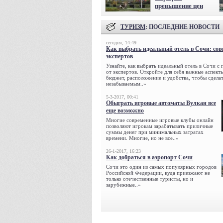
превышение цен
ТУРИЗМ
: ПОСЛЕДНИЕ НОВОСТИ
сегодня, 14:49
Как выбрать идеальный отель в Сочи: сов
экспертов
Узнайте, как выбрать идеальный отель в Сочи с
от экспертов. Откройте для себя важные аспекты
бюджет, расположение и удобства, чтобы сдела
незабываемым..»
5-3-2017, 00:41
Обыграть игровые автоматы Вулкан все
еще возможно
Многие современные игровые клубы онлайн
позволяют игрокам зарабатывать приличные
суммы денег при минимальных затратах
времени. Многие, но не все..»
26-1-2017, 16:23
Как добраться в аэропорт Сочи
Сочи это один из самых популярных городов
Российской Федерации, куда приезжают не
только отечественные туристы, но и
зарубежные..»