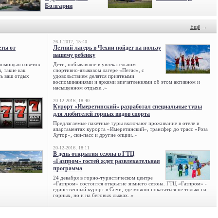
Болгарии
Ещё
→
26-1-2017, 15:40
еты от
Летний лагерь в Чехии пойдет на пользу
вашему ребенку
 помощью советов
Дети, побывавшие в увлекательном
, такие как
спортивно-языковом лагере «Пегас», с
ть ваш отдых
удовольствием делятся приятными
воспоминаниями и яркими впечатлениями об этом активном и
насыщенном отдыхе..»
20-12-2016, 18:40
Курорт «Имеретинский» разработал специальные туры
для любителей горных видов спорта
Предлагаемые пакетные туры включают проживание в отеле и
апартаментах курорта «Имеретинский», трансфер до трасс «Роза
Хутор», ски-пасс и другие опции..»
20-12-2016, 18:11
В день открытия сезона в ГТЦ
«Газпром» гостей ждет развлекательная
программа
24 декабря в горно-туристическом центре
«Газпром» состоится открытие зимнего сезона. ГТЦ «Газпром» -
единственный курорт в Сочи, где можно покататься не только на
горных, но и на беговых лыжах..»