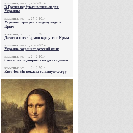
комментариев - 1, 28-3-2014
В Грузии вербуют наемников для
Украины
комментариев - 1, 27-3-2014
Украина перекрыла подачу воды в
Крым
комментариев - 1, 25-3-2014
Десятки тысяч армян вернутся в Крым
комментариев - 1, 20-3-2014
Украина сохраняет русский язык
комментариев - 1, 24-2-2014
Саакашвили допросят по десяти делам
комментариев - 1, 24-2-2014
Ким Чен Ын показал младшую сестру