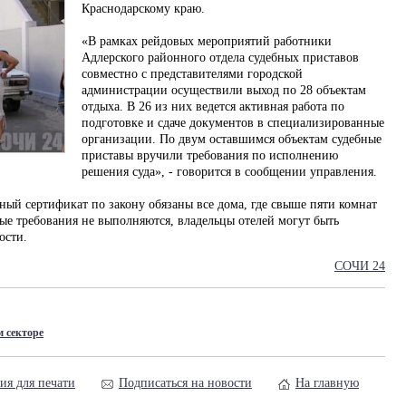
Краснодарскому краю.
«В рамках рейдовых мероприятий работники
Адлерского районного отдела судебных приставов
совместно с представителями городской
администрации осуществили выход по 28 объектам
отдыха. В 26 из них ведется активная работа по
подготовке и сдаче документов в специализированные
организации. По двум оставшимся объектам судебные
приставы вручили требования по исполнению
решения суда», - говорится в сообщении управления.
й сертификат по закону обязаны все дома, где свыше пяти комнат
ные требования не выполняются, владельцы отелей могут быть
ости.
СОЧИ 24
м секторе
ия для печати
Подписаться на новости
На главную