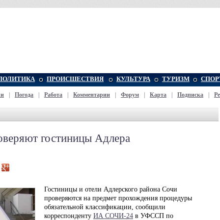
ПОЛИТИКА
ПРОИСШЕСТВИЯ
КУЛЬТУРА
ТУРИЗМ
СПОР
жи
|
Погода
|
Работа
|
Комментарии
|
Форум
|
Карта
|
Подписка
|
Р
оверяют гостиницы Адлера
Гостиницы и отели Адлерского района Сочи
проверяются на предмет прохождения процедуры
обязательной классификации, сообщили
корреспонденту
ИА СОЧИ-24
в УФССП по