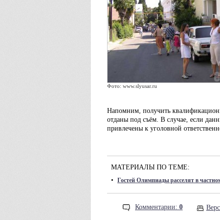
Фото: www.slyusar.ru
Напомним, получить квалификационны
отданы под съём. В случае, если дан
привлечены к уголовной ответственн
МАТЕРИАЛЫ ПО ТЕМЕ:
•
Гостей Олимпиады расселят в частно
Комментарии:
0
Верс