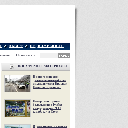
Т
В МИРЕ
НЕДВИЖИМОСТЬ
еклама
|
Об агентстве
ПОПУЛЯРНЫЕ МАТЕРИАЛЫ
В новогодние дни
движение автомобилей
в направлении Красной
Поляны ограничат
Центр регистрации
болельщиков Кубка
конфедераций 2017
заработал в Сочи
В день открытия сезона