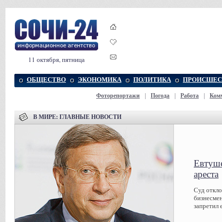
11 октября, пятница
ОБЩЕСТВО
ЭКОНОМИКА
ПОЛИТИКА
ПРОИСШЕС
Фоторепортажи
|
Погода
|
Работа
|
Ком
В МИРЕ: ГЛАВНЫЕ НОВОСТИ
Евтуше
ареста
Суд откл
бизнесмен
запретил 