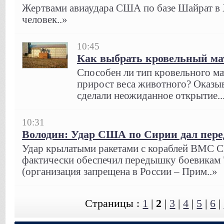
Жертвами авиаудара США по базе Шайрат в 
человек..»
10:45
Как выбрать кровельный ма
Способен ли тип кровельного ма
прирост веса животного? Оказыв
сделали неожиданное открытие..
10:31
Володин: Удар США по Сирии дал пер
Удар крылатыми ракетами с кораблей ВМС 
фактически обеспечил передышку боевикам 
(организация запрещена в России – Прим..»
Страницы :
1
|
2
|
3
|
4
|
5
|
6
|