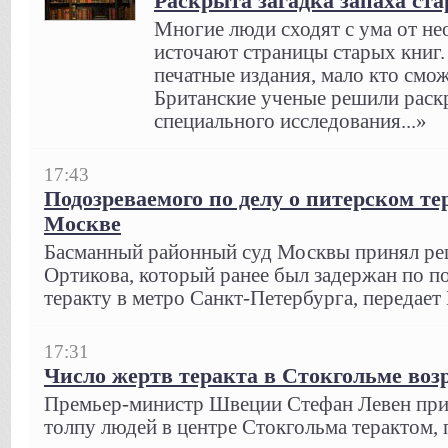
Раскрыта загадка запаха ст
Многие люди сходят с ума от не
источают страницы старых книг.
печатные издания, мало кто смож
Британские ученые решили раск
специального исследования...»
17:43
Подозреваемого по делу о питерском те
Москве
Басманный районный суд Москвы принял реш
Ортикова, который ранее был задержан по п
теракту в метро Санкт-Петербурга, передает L
17:31
Число жертв теракта в Стокгольме возр
Премьер-министр Швеции Стефан Левен приз
толпу людей в центре Стокгольма терактом,