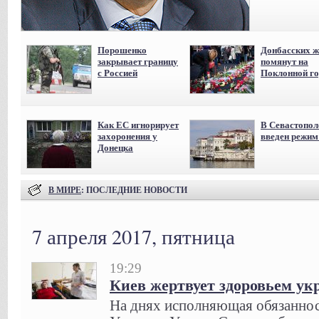
Порошенко
Донбасских ж
закрывает границу
помянут на
с Россией
Поклонной го
Как ЕС игнорирует
В Севастопол
захоронения у
введен режи
Донецка
В МИРЕ
: ПОСЛЕДНИЕ НОВОСТИ
7 апреля 2017, пятница
19:29
Киев жертвует здоровьем ук
На днях исполняющая обязанно