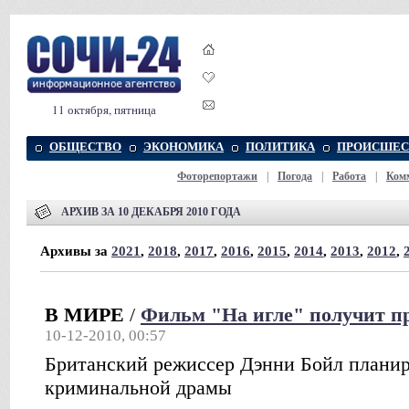
11 октября, пятница
ОБЩЕСТВО
ЭКОНОМИКА
ПОЛИТИКА
ПРОИСШЕС
Фоторепортажи
|
Погода
|
Работа
|
Ком
АРХИВ ЗА 10 ДЕКАБРЯ 2010 ГОДА
Архивы за
2021
,
2018
,
2017
,
2016
,
2015
,
2014
,
2013
,
2012
,
В МИРЕ
/
Фильм "На игле" получит п
10-12-2010, 00:57
Британский режиссер Дэнни Бойл планир
криминальной драмы