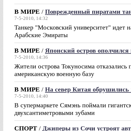
В МИРЕ
/
Поврежденный пиратами тан
7-5-2010, 14:32
Танкер "Московский университет" идет 
Арабские Эмираты
В МИРЕ
/
Японский остров ополчилс
7-5-2010, 14:36
Жители острова Токуносима отказались п
американскую военную базу
В МИРЕ
/
На север Китая обрушились
7-5-2010, 14:40
В супермаркете Сямэнь поймали гигантск
двухсантиметровыми зубами
СПОРТ
/
Джиперы из Сочи устроят авт