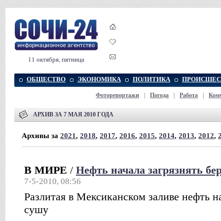
11 октября, пятница
ОБЩЕСТВО
ЭКОНОМИКА
ПОЛИТИКА
ПРОИСШЕС
Фоторепортажи
|
Погода
|
Работа
|
Ком
АРХИВ ЗА 7 МАЯ 2010 ГОДА
Архивы за
2021
,
2018
,
2017
,
2016
,
2015
,
2014
,
2013
,
2012
,
В МИРЕ
/
Нефть начала загрязнять б
7-5-2010, 08:56
Разлитая в Мексиканском заливе нефть н
сушу