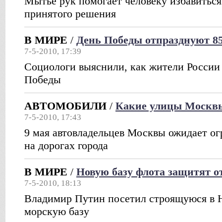
Мытье рук помогает человеку избавиться
принятого решения
В МИРЕ
/
День Победы отпразднуют 8
7-5-2010, 17:39
Социологи выяснили, как жители Росси
Победы
АВТОМОБИЛИ
/
Какие улицы Москвы
7-5-2010, 17:43
9 мая автовладельцев Москвы ожидает ог
на дорогах города
В МИРЕ
/
Новую базу флота защитят от
7-5-2010, 18:13
Владимир Путин посетил строящуюся в Н
морскую базу