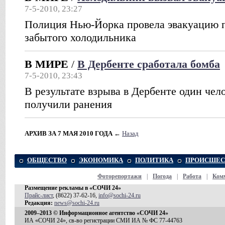
7-5-2010, 23:27
Полиция Нью-Йорка провела эвакуацию 
забытого холодильника
В МИРЕ
/
В Дербенте сработала бомба
7-5-2010, 23:43
В результате взрыва в Дербенте один чел
получили ранения
АРХИВ ЗА 7 МАЯ 2010 ГОДА
←
Назад
ОБЩЕСТВО
ЭКОНОМИКА
ПОЛИТИКА
ПРОИСШЕС
Фоторепортажи
|
Погода
|
Работа
|
Ком
Размещение рекламы в «СОЧИ 24»
Прайс-лист
, (8622) 37-62-16,
info@sochi-24.ru
Редакция:
news@sochi-24.ru
2009–2013 © Информационное агентство «СОЧИ 24»
ИА «СОЧИ 24», св-во регистрации СМИ ИА № ФС 77-44763