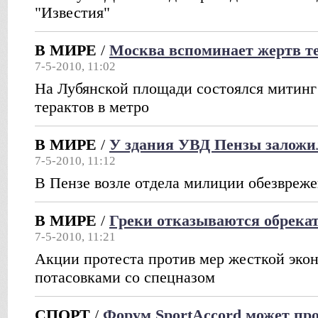
"Известия"
В МИРЕ
/
Москва вспоминает жертв те
7-5-2010, 11:02
На Лубянской площади состоялся митинг 
терактов в метро
В МИРЕ
/
У здания УВД Пензы заложи
7-5-2010, 11:12
В Пензе возле отдела милиции обезвреже
В МИРЕ
/
Греки отказываются обрекат
7-5-2010, 11:21
Акции протеста против мер жесткой эко
потасовками со спецназом
СПОРТ
/
Форум SportAccord может про