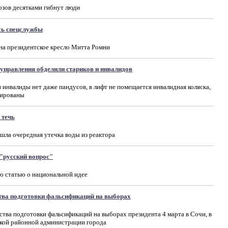
озов десятками гибнут люди
сь спецслужбы
на президентское кресло Митта Ромни
управления обделили стариков и инвалидов
 инвалиды нет даже пандусов, в лифт не помещается инвалидная коляска,
лированы
 течь
шла очередная утечка воды из реактора
 "русский вопрос"
ю статью о национальной идее
тва подготовки фальсификаций на выборах
ва подготовки фальсификаций на выборах президента 4 марта в Сочи, в
кой районной администрации города