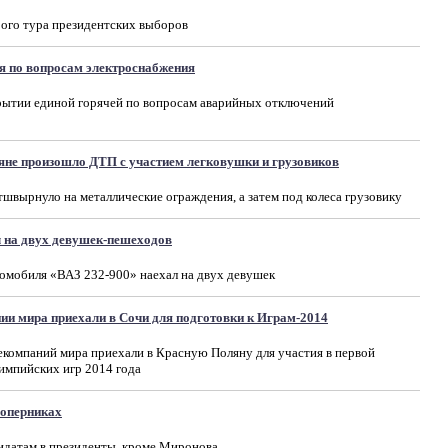
рого тура президентских выборов
я по вопросам электроснабжения
ытии единой горячей по вопросам аварийных отключений
яне произошло ДТП с участием легковушки и грузовиков
тшвырнуло на металлические ограждения, а затем под колеса грузовику
л на двух девушек-пешеходов
омобиля «ВАЗ 232-900» наехал на двух девушек
и мира приехали в Сочи для подготовки к Играм-2014
екомпаний мира приехали в Красную Поляну для участия в первой
мпийских игр 2014 года
соперниках
идатам в президенты, кроме Миронова