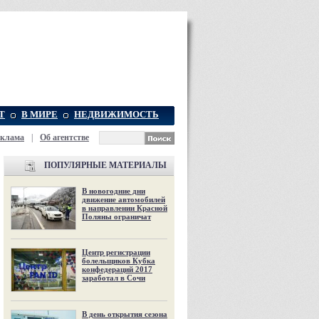
Т
В МИРЕ
НЕДВИЖИМОСТЬ
еклама
|
Об агентстве
ПОПУЛЯРНЫЕ МАТЕРИАЛЫ
В новогодние дни
движение автомобилей
в направлении Красной
Поляны ограничат
Центр регистрации
болельщиков Кубка
конфедераций 2017
заработал в Сочи
В день открытия сезона