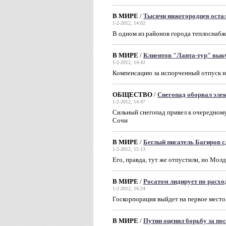
В МИРЕ
/
Тысячи нижегородцев остал
1-2-2012, 14:02
В одном из районов города теплоснаб
В МИРЕ
/
Клиентов "Ланта-тур" выку
1-2-2012, 14:42
Компенсацию за испорченный отпуск н
ОБЩЕСТВО
/
Снегопад оборвал эле
1-2-2012, 14:47
Сильный снегопад привел к очередном
Сочи
В МИРЕ
/
Беглый писатель Багиров с
1-2-2012, 15:13
Его, правда, тут же отпустили, но Мол
В МИРЕ
/
Росатом лидирует по расхо
1-2-2012, 16:24
Госкорпорация выйдет на первое мест
В МИРЕ
/
Путин оценил борьбу за пос