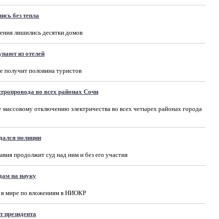
ись без тепла
жения лишились десятки домов
пают из отелей
е получит половина туристов
ктропровода во всех районах Сочи
у массовому отключению электричества во всех четырех районах города
дался полиции
давия продолжит суд над ним и без его участия
дам на науку
о в мире по вложениям в НИОКР
т президента