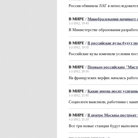
Россия обвинила ЛАГ в непоследовате
В МИРЕ
/
Минобразования начинает 
1-2-2012, 19:43
В Министерстве образования разработ
В МИРЕ
/
В российские вузы будут п
1-2-2012, 19:55
Российские вузы изменили условия пос
В МИРЕ
/
Первым российским "Мист
1-2-2012, 20:16
На французских верфях началась работ
В МИРЕ
/
Какие имена носят успешн
1-2-2012, 21:05
Социологи выяснили, работники с как
В МИРЕ
/
В центре Москвы построят 
1-2-2012, 21:33
Все три новые станции будут выполнен