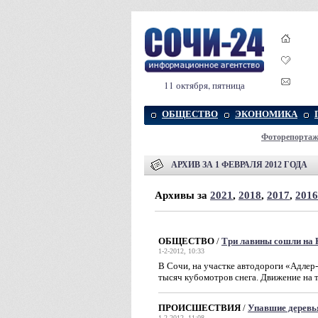
11 октября, пятница
ОБЩЕСТВО
ЭКОНОМИКА
Фоторепорта
АРХИВ ЗА 1 ФЕВРАЛЯ 2012 ГОДА
Архивы за
2021
,
2018
,
2017
,
2016
ОБЩЕСТВО
/
Три лавины сошли на 
1-2-2012, 10:33
В Сочи, на участке автодороги «Адлер
тысяч кубомотров снега. Движение на т
ПРОИСШЕСТВИЯ
/
Упавшие деревь
1-2-2012, 11:08