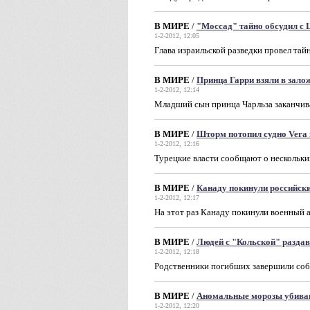
В МИРЕ
/
"Моссад" тайно обсудил с 
1-2-2012, 12:05
Глава израильской разведки провел та
В МИРЕ
/
Принца Гарри взяли в зало
1-2-2012, 12:14
Младший сын принца Чарльза заканчива
В МИРЕ
/
Шторм потопил судно Vera
1-2-2012, 12:16
Турецкие власти сообщают о нескольки
В МИРЕ
/
Канаду покинули российск
1-2-2012, 12:17
На этот раз Канаду покинули военный а
В МИРЕ
/
Людей с "Кольской" раздав
1-2-2012, 12:18
Родственники погибших завершили соб
В МИРЕ
/
Аномальные морозы убива
1-2-2012, 12:20