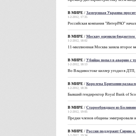
В МИРЕ
/
Замерзшая Украина просит 
1-2-2012, 17:35
Российская компания "ИнтерРАО" начал
В МИРЕ
/
Москву оценили бюджетом
1-2-2012, 18:02
11-миллионная Москва заняла второе м
В МИРЕ
/
Убийца попал в аварию с 
1-2-2012, 18:13
Во Владивостоке киллер угодил в ДТП,
В МИРЕ
/
Королева Британии разжал
1-2-2012, 18:36
Бывший гендиректор Royal Bank of Sco
В МИРЕ
/
Старообрядцам из Боливии
1-2-2012, 19:05
Предки членов общины эмигрировали из
В МИРЕ
/
Россия поддержит Сирию 
1-2-2012, 19:34