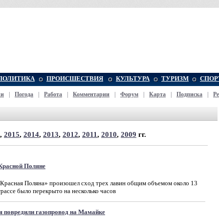
ПОЛИТИКА
ПРОИСШЕСТВИЯ
КУЛЬТУРА
ТУРИЗМ
СПОР
жи
|
Погода
|
Работа
|
Комментарии
|
Форум
|
Карта
|
Подписка
|
Р
,
2015
,
2014
,
2013
,
2012
,
2011
,
2010
,
2009
гг.
Красной Поляне
-Красная Поляна» произошел сход трех лавин общим объемом около 13
рассе было перекрыто на несколько часов
я повредили газопровод на Мамайке