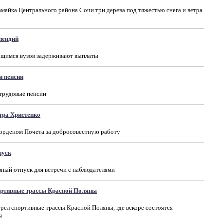
айка Центрального района Сочи три дерева под тяжестью снега и ветра
ипендий
ащимся вузов задерживают выплаты
и пенсии
 трудовые пенсии
тра Христенко
 орденом Почета за добросовестную работу
пуск
ный отпуск для встречи с наблюдателями
ортивные трассы Красной Поляны
ел спортивные трассы Красной Поляны, где вскоре состоятся
я