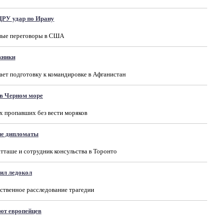
ЦРУ удар по Ирану
йные переговоры в США
жники
ет подготовку к командировке в Афганистан
 в Черном море
х пропавших без вести моряков
ие дипломаты
тташе и сотрудник консульства в Торонто
ил ледокол
ственное расследование трагедии
ют европейцев