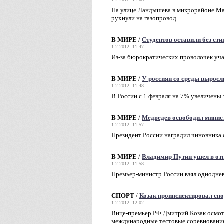
На улице Ландышева в микрорайоне Мам
рухнули на газопровод
В МИРЕ
/
Студентов оставили без ст
1-2-2012, 11:47
Из-за бюрократических проволочек уч
В МИРЕ
/
У россиян со среды выросл
1-2-2012, 11:48
В России с 1 февраля на 7% увеличены
В МИРЕ
/
Медведев освободил минис
1-2-2012, 11:57
Президент России наградил чиновника
В МИРЕ
/
Владимир Путин ушел в от
1-2-2012, 11:58
Премьер-министр России взял одноднев
СПОРТ
/
Козак проинспектировал сп
1-2-2012, 12:02
Вице-премьер РФ Дмитрий Козак осмотр
международные тестовые соревновани