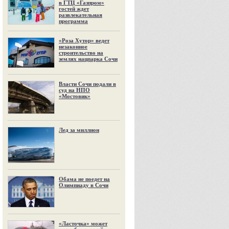
в ГТЦ «Газпром»
гостей ждет
развлекательная
программа
«Роза Хутор» ведет
незаконное
строительство на
землях нацпарка Сочи
Власти Сочи подали в
суд на НПО
«Мостовик»
Лед за миллион
Обама не поедет на
Олимпиаду в Сочи
«Ласточка» может