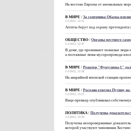
На востоке Европы от аномальных мор
В МИРЕ
/
За соперника Обамы взяли
1-2-2012, 12:22
Агенты берут под охрану претендента 
ОБЩЕСТВО
/
Органы местного само
1-2-2012, 12:47
В доме, где проживают пожилые люди и
а поэтажные люки мусоропровода изо
В МИРЕ
/
Реактор "Фукусимы-1" дал
1-2-2012, 12:58
На аварийной японской станции произо
В МИРЕ
/
Рогозин ответил Путину на
1-2-2012, 13:25
Вице-премьер опубликовал собственну
ПОЛИТИКА
/
Получены доказательс
1-2-2012, 13:43
Получены неопровержимые доказательст
которой участвуют чиновники Хостинс