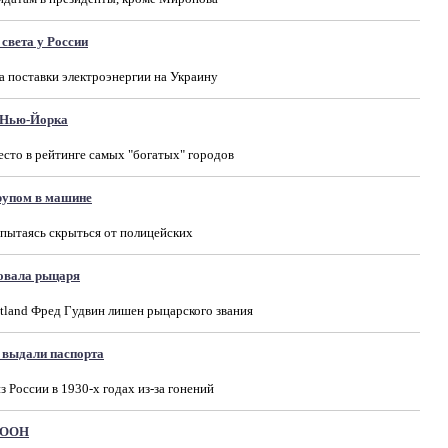
света у России
а поставки электроэнергии на Украину
 Нью-Йорка
есто в рейтинге самых "богатых" городов
трупом в машине
 пытаясь скрыться от полицейских
овала рыцаря
tland Фред Гудвин лишен рыцарского звания
 выдали паспорта
 России в 1930-х годах из-за гонений
в ООН