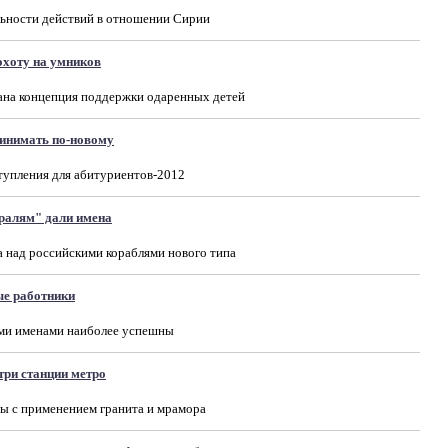
льности действий в отношении Сирии
охоту на умников
ана концепция поддержки одаренных детей
ринимать по-новому
тупления для абитуриентов-2012
ралям" дали имена
а над российскими кораблями нового типа
ые работники
ими именами наиболее успешны
три станции метро
ы с применением гранита и мрамора