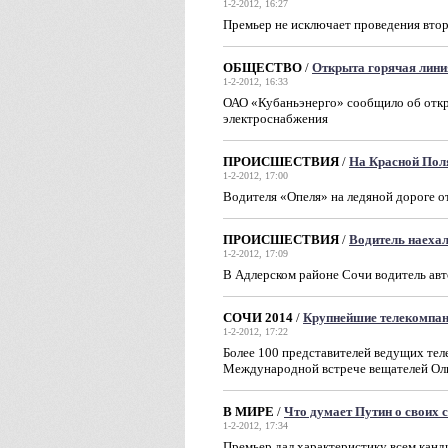
1-2-2012, 16:27
Премьер не исключает проведения вто
ОБЩЕСТВО
/
Открыта горячая лини
1-2-2012, 16:33
ОАО «Кубаньэнерго» сообщило об откр
электроснабжения
ПРОИСШЕСТВИЯ
/
На Красной Пол
1-2-2012, 17:00
Водителя «Опеля» на ледяной дороге о
ПРОИСШЕСТВИЯ
/
Водитель наеха
1-2-2012, 17:09
В Адлерском районе Сочи водитель авт
СОЧИ 2014
/
Крупнейшие телекомпани
1-2-2012, 17:22
Более 100 представителей ведущих тел
Международной встрече вещателей Оли
В МИРЕ
/
Что думает Путин о своих 
1-2-2012, 17:34
Премьер дал характеристику всем канд