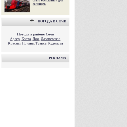
стать бесплатной для
сочинцев
ПОГОДА В СОЧИ
Погода в районе Сочи
Адлер
,
Хоста
,
Лоо
,
Лазаревское
,
Красная Поляна
,
Туапсе
,
Кудепста
РЕКЛАМА