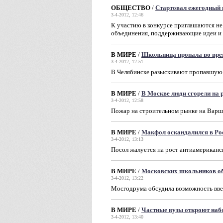
ОБЩЕСТВО
/
Стартовал ежегодный 
3-4-2012, 12:46
К участию в конкурсе приглашаются не
объединения, поддерживающие идеи и
В МИРЕ
/
Школьница пропала во вре
3-4-2012, 12:51
В Челябинске разыскивают пропавшую
В МИРЕ
/
В Москве люди сгорели на 
3-4-2012, 12:58
Пожар на строительном рынке на Варш
В МИРЕ
/
Макфол оскандалился в Ро
3-4-2012, 13:13
Посол жалуется на рост антиамериканс
В МИРЕ
/
Московских школьников о
3-4-2012, 13:22
Мосгодрума обсудила возможность вве
В МИРЕ
/
Частные вузы откроют наб
3-4-2012, 13:40