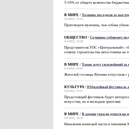
5-10% от общего количества бюджетны
В МИРЕ
/
Хозяина посадили за выстр
3-4-2012, 13:51
Приговорен мужчина, чья собака убила
ОБЩЕСТВО
/
Сочинцы собирают подп
3-4-2012, 13:58
Представители ТОС «Центральный», «Г
отмену строительства автостоянки на 
В МИРЕ
/
Токио ждет сильнейший за 
3-4-2012, 14:05
Жителей столицы Японии отпустили с 
КУЛЬТУРА
/
Юбилейный фестиваль а
3-4-2012, 14:11
Предстоящий фестиваль будет интерес
искусства, но и молодым зрителям
В МИРЕ
/
В армии украли деньги на 
3-4-2012, 14:20
Начальник воинской части и чиновник