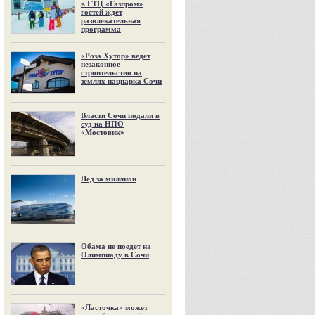
в ГТЦ «Газпром»
гостей ждет
развлекательная
программа
«Роза Хутор» ведет
незаконное
строительство на
землях нацпарка Сочи
Власти Сочи подали в
суд на НПО
«Мостовик»
Лед за миллион
Обама не поедет на
Олимпиаду в Сочи
«Ласточка» может