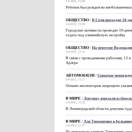
3-4-2012, 11:00
Ребенок был рожден во внебольничных
ОБЩЕСТВО
/
В Сочи проходит 10-дн
3-4-2012, 11:09
Городские активисты проводят 10-дне
отдать под олимпийскую застройку
ОБЩЕСТВО
/
На перегоне Водопадн
3-4-2012, 11:21
В связи с проводимыми работами, 13 и
Адлера
АВТОМОБИЛИ
/
Скрытые поврежден
3-4-2012, 11:27
Отныне инспекторам запрещено указыв
В МИРЕ
/
Девушку изрезали и сброси
3-4-2012, 11:33
В Ленинградской области девушка чудо
В МИРЕ
/
Для Тимошенко в больнице
3-4-2012, 11:37
По некоторым данным, Тимошенко дост