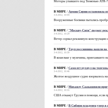
Моторы упавшего под Тюменью ATR-72 
В МИРЕ
/
Армия Сирии остановила в
3-4-2012, 10:04
Вооруженные боевики пытались пробра
В МИРЕ
/
"Москву-Сити" поджег рек
3-4-2012, 10:29
Ветер сорвал рекламную конструкцию 
В МИРЕ
/
Труп россиянина нашли на 
3-4-2012, 10:39
В кошельке у мужчины, приехавшего на
В МИРЕ
/
Самолет рухнул на торгов
3-4-2012, 10:46
Желтое воздушное судно взорвалось на
В МИРЕ
/
Михаилу Саакашвили приг
3-4-2012, 10:55
США откажут Грузии в помощи, если п
В МИРЕ
/
В Сибири младенец умер в 