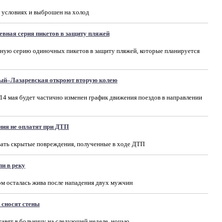
 условиях и выброшен на холод
евная серия пикетов в защиту пляжей
вную серию одиночных пикетов в защиту пляжей, которые планируется
ый–Лазаревская откроют вторую колею
 14 мая будет частично изменен график движения поездов в направлении
ия не оплатят при ДТП
ать скрытые повреждения, полученные в ходе ДТП
ли в реку
м осталась жива после нападения двух мужчин
 сносят стены
авят в больницу на следующей неделе, ночью