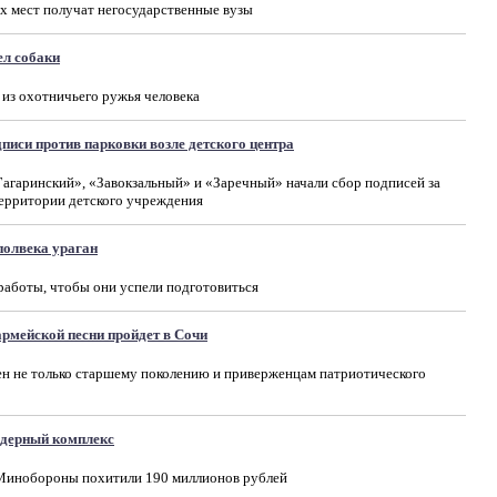
х мест получат негосударственные вузы
ел собаки
 из охотничьего ружья человека
иси против парковки возле детского центра
агаринский», «Завокзальный» и «Заречный» начали сбор подписей за
территории детского учреждения
полвека ураган
работы, чтобы они успели подготовиться
рмейской песни пройдет в Сочи
ен не только старшему поколению и приверженцам патриотического
ядерный комплекс
 Минобороны похитили 190 миллионов рублей