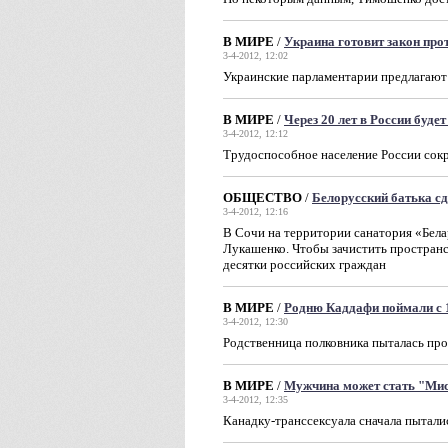
В МИРЕ
/
Украина готовит закон прот
3-4-2012, 12:02
Украинские парламентарии предлагают
В МИРЕ
/
Через 20 лет в России буде
3-4-2012, 12:12
Трудоспособное население России сокр
ОБЩЕСТВО
/
Белорусский батька сд
3-4-2012, 12:16
В Сочи на территории санатория «Бела
Лукашенко. Чтобы зачистить пространс
десятки российских граждан
В МИРЕ
/
Родню Каддафи поймали с 1
3-4-2012, 12:30
Родственница полковника пыталась про
В МИРЕ
/
Мужчина может стать "Мис
3-4-2012, 12:35
Канадку-транссексуала сначала пытали