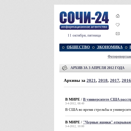
11 октября, пятница
ОБЩЕСТВО
ЭКОНОМИКА
Фоторепорта
АРХИВ ЗА 3 АПРЕЛЯ 2012 ГОДА
Архивы за
2021
,
2018
,
2017
,
2016
В МИРЕ
/
В университете США расстр
3-4-2012, 08:49
В США во время стрельбы в университе
В МИРЕ
/
"Черные ящики" открываю
3-4-2012, 10:00