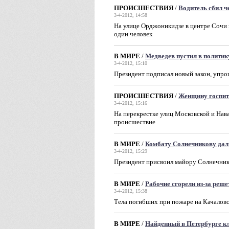
ПРОИСШЕСТВИЯ
/
Водитель сбил ч
3-4-2012, 14:58
На улице Орджоникидзе в центре Сочи
один человек
В МИРЕ
/
Медведев пустил в политик
3-4-2012, 15:10
Президент подписал новый закон, упр
ПРОИСШЕСТВИЯ
/
Женщину госпит
3-4-2012, 15:16
На перекрестке улиц Московской и На
происшествие
В МИРЕ
/
Комбату Солнечникову дал
3-4-2012, 15:29
Президент присвоил майору Солнечни
В МИРЕ
/
Рабочие сгорели из-за реше
3-4-2012, 15:38
Тела погибших при пожаре на Качалов
В МИРЕ
/
Найденный в Петербурге кл