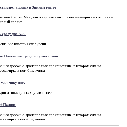
сыграют в джаз» в Зимнем театре
узыкант Сергей Манукян и виртуозный российско-американский пианист
 новый проект
ь сразу две АЭС
ешению властей Белоруссии
й Поляне пострадала целая семья
зошло дорожно-транспортное происшествие, в котором сильно
пассажирка и погиб мужчина
 мальчику ногу
дин из полицейских, упав на нее
й Поляне
зошло дорожно-транспортное происшествие, в котором сильно
пассажирка и погиб мужчина