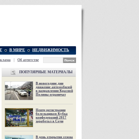
Т
В МИРЕ
НЕДВИЖИМОСТЬ
еклама
|
Об агентстве
ПОПУЛЯРНЫЕ МАТЕРИАЛЫ
В новогодние дни
движение автомобилей
в направлении Красной
Поляны ограничат
Центр регистрации
болельщиков Кубка
конфедераций 2017
заработал в Сочи
В день открытия сезона