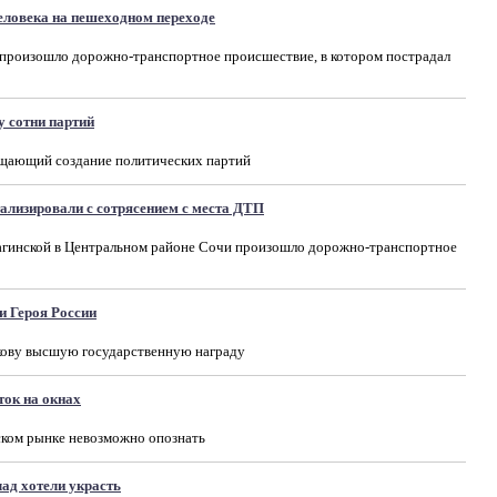
еловека на пешеходном переходе
 произошло дорожно-транспортное происшествие, в котором пострадал
у сотни партий
ощающий создание политических партий
ализировали с сотрясением с места ДТП
вагинской в Центральном районе Сочи произошло дорожно-транспортное
и Героя России
кову высшую государственную награду
ток на окнах
ском рынке невозможно опознать
ад хотели украсть