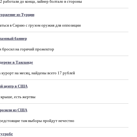
работали до конца, лайнер болтало в стороны
торжение из Турции
ться в Сирию с грузом оружия для оппозиции
ламный баннер
и бросил на горячий прожектор
дереве в Таиланде
 курорт на месяц, найдены всего 17 рублей
ый центр в США
 крыше, есть жертвы
розили из США
редстоящие там выборы пройдут нечестно
сугробе