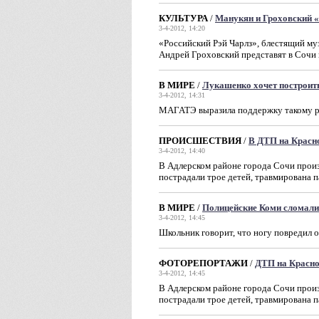
КУЛЬТУРА
/
Манукян и Гроховский «
3-4-2012, 14:20
«Российский Рэй Чарлз», блестящий м
Андрей Гроховский представят в Сочи
В МИРЕ
/
Лукашенко хочет построит
3-4-2012, 14:31
МАГАТЭ выразила поддержку такому р
ПРОИСШЕСТВИЯ
/
В ДТП на Красно
3-4-2012, 14:40
В Адлерском районе города Сочи прои
пострадали трое детей, травмирована 
В МИРЕ
/
Полицейские Коми сломали
3-4-2012, 14:45
Школьник говорит, что ногу повредил о
ФОТОРЕПОРТАЖИ
/
ДТП на Красно
3-4-2012, 14:45
В Адлерском районе города Сочи прои
пострадали трое детей, травмирована 