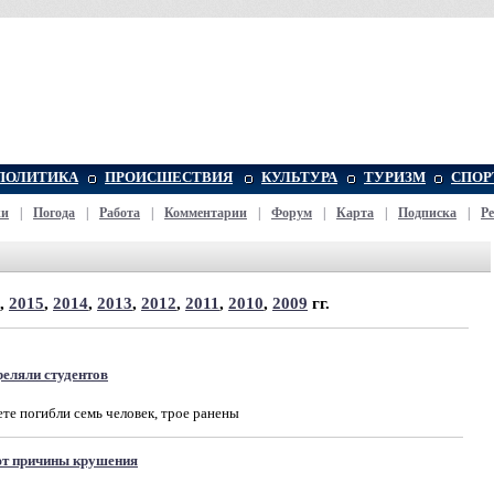
ПОЛИТИКА
ПРОИСШЕСТВИЯ
КУЛЬТУРА
ТУРИЗМ
СПОР
жи
|
Погода
|
Работа
|
Комментарии
|
Форум
|
Карта
|
Подписка
|
Р
,
2015
,
2014
,
2013
,
2012
,
2011
,
2010
,
2009
гг.
еляли студентов
те погибли семь человек, трое ранены
т причины крушения