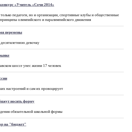
конкурс «Учитель «Сочи 2014»
 только педагоги, но и организации, спортивные клубы и общественные
 принципы олимпийского и паралимпийского движения
мя перемены
 десятилетнюю девочку
рынке
авском шоссе унес жизни 17 человек
ссии
ких настроений и сам их провоцирует
бяжут носить форму
дения обязательной школьной формы
ор на "бюджет"