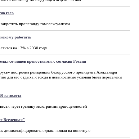
ив геев
 запретить пропаганду гомосексуализма
т некому работать
атится на 12% в 2030 году
елал сочинцев крепостными, с согласия России
русь» построена резиденция белорусского президента Александра
тво для его отдыха, отсюда в невыносимые условия были переселены
0 кг золота
вести через границу килограммы драгоценностей
с Вселенная"
сь дисквалифицировать, однако пошли на попятную