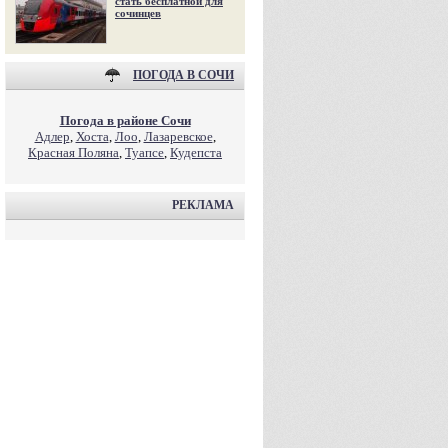
стать бесплатной для
сочинцев
ПОГОДА В СОЧИ
Погода в районе Сочи
Адлер
,
Хоста
,
Лоо
,
Лазаревское
,
Красная Поляна
,
Туапсе
,
Кудепста
РЕКЛАМА