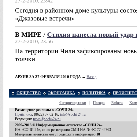
27-2-2010, 23:42
Сегодня в районном доме культуры состо
«Джазовые встречи»
В МИРЕ
/
Стихия нанесла новый удар 
27-2-2010, 23:56
На территории Чили зафиксированы нов
толчки
АРХИВ ЗА 27 ФЕВРАЛЯ 2010 ГОДА
←
Назад
ОБЩЕСТВО
ЭКОНОМИКА
ПОЛИТИКА
ПРОИСШЕС
Фоторепортажи
|
Погода
|
Работа
|
Ком
Размещение рекламы в «СОЧИ 24»
Прайс-лист
, (8622) 37-62-16,
info@sochi-24.ru
Редакция:
news@sochi-24.ru
2009–2013 © Информационное агентство «СОЧИ 24»
ИА «СОЧИ 24», св-во регистрации СМИ ИА № ФС 77-44763
Материалы агентства могут содержать информацию
18+