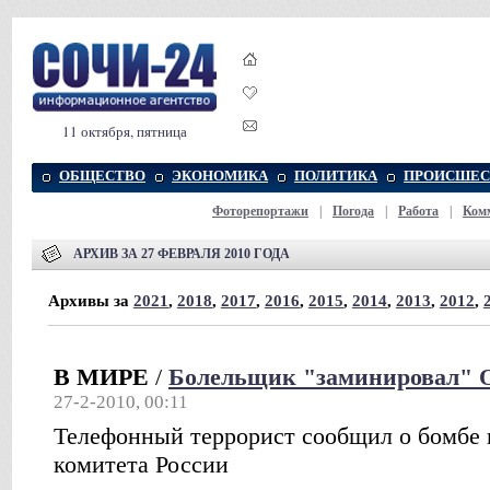
11 октября, пятница
ОБЩЕСТВО
ЭКОНОМИКА
ПОЛИТИКА
ПРОИСШЕС
Фоторепортажи
|
Погода
|
Работа
|
Ком
АРХИВ ЗА 27 ФЕВРАЛЯ 2010 ГОДА
Архивы за
2021
,
2018
,
2017
,
2016
,
2015
,
2014
,
2013
,
2012
,
В МИРЕ
/
Болельщик "заминировал" 
27-2-2010, 00:11
Телефонный террорист сообщил о бомбе 
комитета России