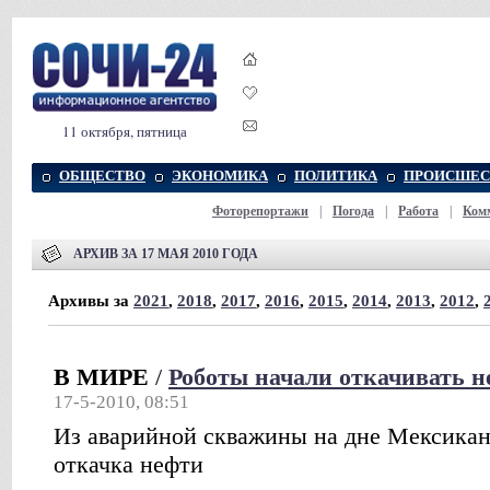
11 октября, пятница
ОБЩЕСТВО
ЭКОНОМИКА
ПОЛИТИКА
ПРОИСШЕС
Фоторепортажи
|
Погода
|
Работа
|
Ком
АРХИВ ЗА 17 МАЯ 2010 ГОДА
Архивы за
2021
,
2018
,
2017
,
2016
,
2015
,
2014
,
2013
,
2012
,
В МИРЕ
/
Роботы начали откачивать 
17-5-2010, 08:51
Из аварийной скважины на дне Мексиканс
откачка нефти