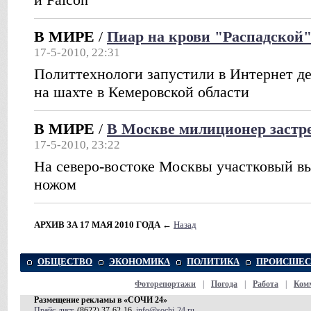
В МИРЕ
/
Пиар на крови "Распадской
17-5-2010, 22:31
Политтехнологи запустили в Интернет д
на шахте в Кемеровской области
В МИРЕ
/
В Москве милиционер застр
17-5-2010, 23:22
На северо-востоке Москвы участковый вы
ножом
АРХИВ ЗА 17 МАЯ 2010 ГОДА
←
Назад
ОБЩЕСТВО
ЭКОНОМИКА
ПОЛИТИКА
ПРОИСШЕС
Фоторепортажи
|
Погода
|
Работа
|
Ком
Размещение рекламы в «СОЧИ 24»
Прайс-лист
, (8622) 37-62-16,
info@sochi-24.ru