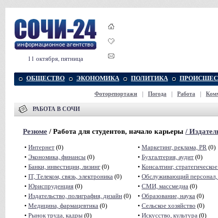
11 октября, пятница
ОБЩЕСТВО
ЭКОНОМИКА
ПОЛИТИКА
ПРОИСШЕС
Фоторепортажи
|
Погода
|
Работа
|
Ком
РАБОТА В СОЧИ
Резюме
/ Работа для студентов, начало карьеры
/
Издател
•
Интернет
(0)
•
Маркетинг, реклама, PR
(0)
•
Экономика, финансы
(0)
•
Бухгалтерия, аудит
(0)
•
Банки, инвестиции, лизинг
(0)
•
Консалтинг, стратегическое
•
IT, Телеком, связь, электроника
(0)
•
Обслуживающий персонал, 
•
Юриспруденция
(0)
•
СМИ, массмедиа
(0)
•
Издательство, полиграфия, дизайн
(0)
•
Образование, наука
(0)
•
Медицина, фармацевтика
(0)
•
Сельское хозяйство
(0)
•
Рынок труда, кадры
(0)
•
Искусство, культура
(0)