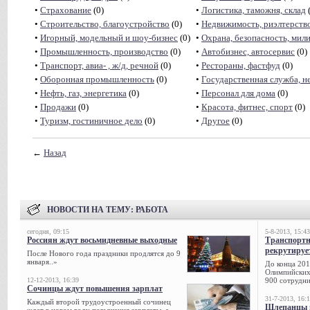
•
Страхование
(0)
•
Логистика, таможня, склад
(
•
Строительство, благоустройство
(0)
•
Недвижимость, риэлтeрств
•
Игорный, модельный и шоу-бизнес
(0)
•
Охрана, безопасность, мил
•
Промышленность, производство
(0)
•
Автобизнес, автосервис
(0)
•
Транспорт, авиа- , ж/д, речной
(0)
•
Рестораны, фастфуд
(0)
•
Оборонная промышленность
(0)
•
Государственная служба, н
•
Нефть, газ, энергетика
(0)
•
Персонал для дома
(0)
•
Продажи
(0)
•
Красота, фитнес, спорт
(0)
•
Туризм, гостиничное дело
(0)
•
Другое
(0)
←
Назад
НОВОСТИ НА ТЕМУ:
РАБОТА
сегодня, 09:15
5-8-2013, 15:43
Россиян ждут восьмидневные выходные
Транспорт
рекрутируе
После Нового года праздники продлятся до 9
января..»
До конца 201
Олимпийских 
12-12-2013, 16:39
900 сотрудни
Сочинцы ждут повышения зарплат
31-7-2013, 16:
Каждый второй трудоустроенный сочинец
Шлепанцы и