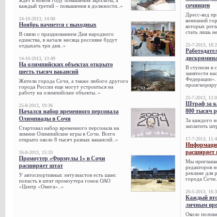
ждет в новом году повышения зарплаты, а
сочинцев
каждый третий – повышения в должности..»
Дресс-код пр
24-10-2013, 14:00
компаний гор
Ноябрь начнется с выходных
которых регл
стать лишь н
В связи с празднованием Дня народного
единства, в начале месяца россияне будут
25-7-2013, 18:
отдыхать три дня..»
Работодател
дискримина
14-10-2013, 13:49
На олимпийских объектах открыто
В ступили в 
шесть тысяч вакансий
занятости на
Федерации». 
Жители города Сочи, а также любого другого
проигнорируе
города России еще могут устроиться на
работу на олимпийские объекты..»
25-7-2013, 12:
Штраф за к
25-8-2013, 19:36
800 тысяч 
Начался набор временного персонала
Олимпиады в Сочи
За каждого н
заплатить шт
Стартовал набор временного персонала на
зимние Олимпийские игры в Сочи. Всего
17-7-2013, 11:
открыто около 8 тысяч разных вакансий..»
Информацио
расширяет 
16-8-2013, 15:33
Промоутер «Формулы 1» в Сочи
Мы приглаша
расширяет штат
редакторов н
рекламе для 
У автоспортивных энтузиастов есть шанс
города Сочи.
попасть в штат промоутера гонок ОАО
«Центр «Омега»..»
20-5-2013, 16:
Каждый вто
личным вре
Около полови