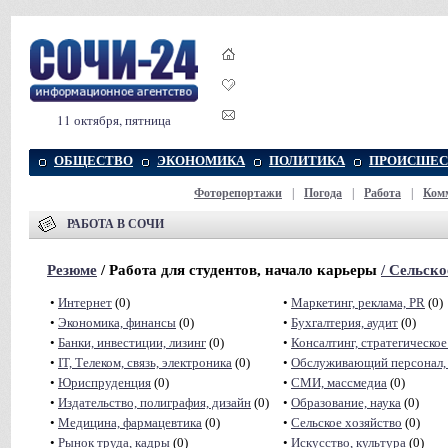
11 октября, пятница
ОБЩЕСТВО
ЭКОНОМИКА
ПОЛИТИКА
ПРОИСШЕС
Фоторепортажи
|
Погода
|
Работа
|
Ком
РАБОТА В СОЧИ
Резюме
/ Работа для студентов, начало карьеры
/
Сельско
•
Интернет
(0)
•
Маркетинг, реклама, PR
(0)
•
Экономика, финансы
(0)
•
Бухгалтерия, аудит
(0)
•
Банки, инвестиции, лизинг
(0)
•
Консалтинг, стратегическое
•
IT, Телеком, связь, электроника
(0)
•
Обслуживающий персонал, 
•
Юриспруденция
(0)
•
СМИ, массмедиа
(0)
•
Издательство, полиграфия, дизайн
(0)
•
Образование, наука
(0)
•
Медицина, фармацевтика
(0)
•
Сельское хозяйство
(0)
•
Рынок труда, кадры
(0)
•
Искусство, культура
(0)