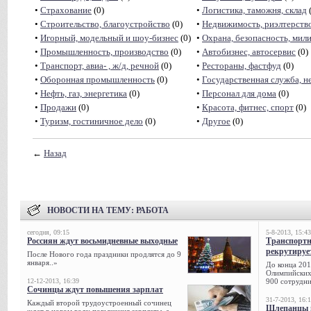
•
Страхование
(0)
•
Логистика, таможня, склад
(
•
Строительство, благоустройство
(0)
•
Недвижимость, риэлтeрств
•
Игорный, модельный и шоу-бизнес
(0)
•
Охрана, безопасность, мил
•
Промышленность, производство
(0)
•
Автобизнес, автосервис
(0)
•
Транспорт, авиа- , ж/д, речной
(0)
•
Рестораны, фастфуд
(0)
•
Оборонная промышленность
(0)
•
Государственная служба, н
•
Нефть, газ, энергетика
(0)
•
Персонал для дома
(0)
•
Продажи
(0)
•
Красота, фитнес, спорт
(0)
•
Туризм, гостиничное дело
(0)
•
Другое
(0)
←
Назад
НОВОСТИ НА ТЕМУ:
РАБОТА
сегодня, 09:15
5-8-2013, 15:43
Россиян ждут восьмидневные выходные
Транспорт
рекрутируе
После Нового года праздники продлятся до 9
января..»
До конца 201
Олимпийских 
12-12-2013, 16:39
900 сотрудни
Сочинцы ждут повышения зарплат
31-7-2013, 16:
Каждый второй трудоустроенный сочинец
Шлепанцы и