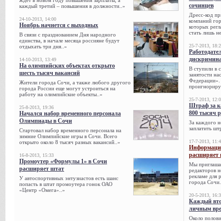
ждет в новом году повышения зарплаты, а
сочинцев
каждый третий – повышения в должности..»
Дресс-код пр
24-10-2013, 14:00
компаний гор
Ноябрь начнется с выходных
которых регл
стать лишь н
В связи с празднованием Дня народного
единства, в начале месяца россияне будут
25-7-2013, 18:
отдыхать три дня..»
Работодател
дискримина
14-10-2013, 13:49
На олимпийских объектах открыто
В ступили в 
шесть тысяч вакансий
занятости на
Федерации». 
Жители города Сочи, а также любого другого
проигнорируе
города России еще могут устроиться на
работу на олимпийские объекты..»
25-7-2013, 12:
Штраф за к
25-8-2013, 19:36
800 тысяч 
Начался набор временного персонала
Олимпиады в Сочи
За каждого н
заплатить шт
Стартовал набор временного персонала на
зимние Олимпийские игры в Сочи. Всего
17-7-2013, 11:
открыто около 8 тысяч разных вакансий..»
Информацио
расширяет 
16-8-2013, 15:33
Промоутер «Формулы 1» в Сочи
Мы приглаша
расширяет штат
редакторов н
рекламе для 
У автоспортивных энтузиастов есть шанс
города Сочи.
попасть в штат промоутера гонок ОАО
«Центр «Омега»..»
20-5-2013, 16:
Каждый вто
личным вре
Около полови