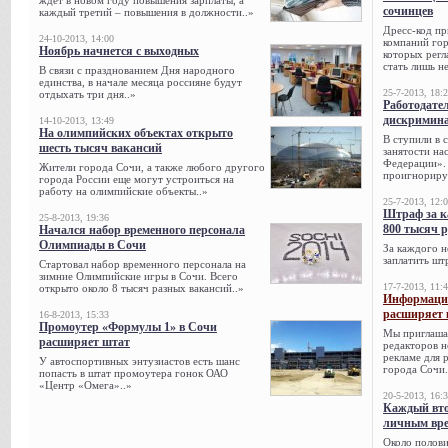
ждет в новом году повышения зарплаты, а
сочинцев
каждый третий – повышения в должности..»
Дресс-код пр
24-10-2013, 14:00
компаний гор
Ноябрь начнется с выходных
которых регл
стать лишь н
В связи с празднованием Дня народного
единства, в начале месяца россияне будут
25-7-2013, 18:
отдыхать три дня..»
Работодател
дискримина
14-10-2013, 13:49
На олимпийских объектах открыто
В ступили в 
шесть тысяч вакансий
занятости на
Федерации». 
Жители города Сочи, а также любого другого
проигнорируе
города России еще могут устроиться на
работу на олимпийские объекты..»
25-7-2013, 12:
Штраф за к
25-8-2013, 19:36
800 тысяч 
Начался набор временного персонала
Олимпиады в Сочи
За каждого н
заплатить шт
Стартовал набор временного персонала на
зимние Олимпийские игры в Сочи. Всего
17-7-2013, 11:
открыто около 8 тысяч разных вакансий..»
Информацио
расширяет 
16-8-2013, 15:33
Промоутер «Формулы 1» в Сочи
Мы приглаша
расширяет штат
редакторов н
рекламе для 
У автоспортивных энтузиастов есть шанс
города Сочи.
попасть в штат промоутера гонок ОАО
«Центр «Омега»..»
20-5-2013, 16:
Каждый вто
личным вре
Около полови