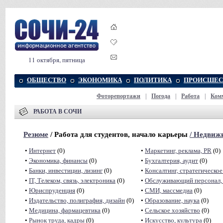
11 октября, пятница
ОБЩЕСТВО
ЭКОНОМИКА
ПОЛИТИКА
ПРОИСШЕС
Фоторепортажи
|
Погода
|
Работа
|
Ком
РАБОТА В СОЧИ
Резюме
/ Работа для студентов, начало карьеры
/
Недвижи
•
Интернет
(0)
•
Маркетинг, реклама, PR
(0)
•
Экономика, финансы
(0)
•
Бухгалтерия, аудит
(0)
•
Банки, инвестиции, лизинг
(0)
•
Консалтинг, стратегическое
•
IT, Телеком, связь, электроника
(0)
•
Обслуживающий персонал, 
•
Юриспруденция
(0)
•
СМИ, массмедиа
(0)
•
Издательство, полиграфия, дизайн
(0)
•
Образование, наука
(0)
•
Медицина, фармацевтика
(0)
•
Сельское хозяйство
(0)
•
Рынок труда, кадры
(0)
•
Искусство, культура
(0)