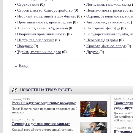
•
Страхование
(0)
•
Логистика, таможня, склад
(
•
Строительство, благоустройство
(0)
•
Недвижимость, риэлтeрств
•
Игорный, модельный и шоу-бизнес
(0)
•
Охрана, безопасность, мил
•
Промышленность, производство
(0)
•
Автобизнес, автосервис
(0)
•
Транспорт, авиа- , ж/д, речной
(0)
•
Рестораны, фастфуд
(0)
•
Оборонная промышленность
(0)
•
Государственная служба, н
•
Нефть, газ, энергетика
(0)
•
Персонал для дома
(0)
•
Продажи
(0)
•
Красота, фитнес, спорт
(0)
•
Туризм, гостиничное дело
(0)
•
Другое
(0)
←
Назад
НОВОСТИ НА ТЕМУ:
РАБОТА
сегодня, 09:15
5-8-2013, 15:43
Россиян ждут восьмидневные выходные
Транспорт
рекрутируе
После Нового года праздники продлятся до 9
января..»
До конца 201
Олимпийских 
12-12-2013, 16:39
900 сотрудни
Сочинцы ждут повышения зарплат
31-7-2013, 16:
Каждый второй трудоустроенный сочинец
Шлепанцы и