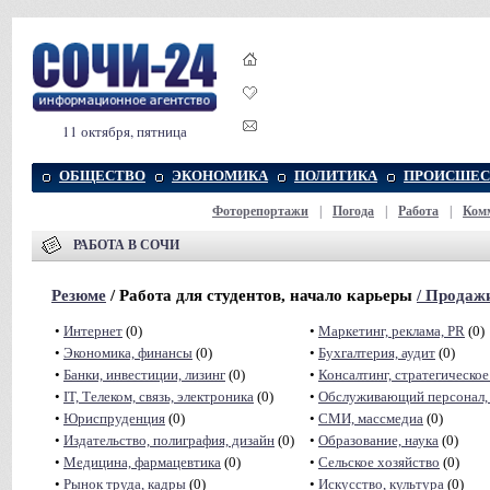
11 октября, пятница
ОБЩЕСТВО
ЭКОНОМИКА
ПОЛИТИКА
ПРОИСШЕС
Фоторепортажи
|
Погода
|
Работа
|
Ком
РАБОТА В СОЧИ
Резюме
/ Работа для студентов, начало карьеры
/
Продаж
•
Интернет
(0)
•
Маркетинг, реклама, PR
(0)
•
Экономика, финансы
(0)
•
Бухгалтерия, аудит
(0)
•
Банки, инвестиции, лизинг
(0)
•
Консалтинг, стратегическое
•
IT, Телеком, связь, электроника
(0)
•
Обслуживающий персонал, 
•
Юриспруденция
(0)
•
СМИ, массмедиа
(0)
•
Издательство, полиграфия, дизайн
(0)
•
Образование, наука
(0)
•
Медицина, фармацевтика
(0)
•
Сельское хозяйство
(0)
•
Рынок труда, кадры
(0)
•
Искусство, культура
(0)