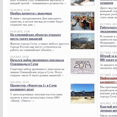
ждет в новом году повышения зарплаты, а
сочинцев
каждый третий – повышения в должности..»
Дресс-код пр
24-10-2013, 14:00
компаний гор
Ноябрь начнется с выходных
которых регл
стать лишь н
В связи с празднованием Дня народного
единства, в начале месяца россияне будут
25-7-2013, 18:
отдыхать три дня..»
Работодател
дискримина
14-10-2013, 13:49
На олимпийских объектах открыто
В ступили в 
шесть тысяч вакансий
занятости на
Федерации». 
Жители города Сочи, а также любого другого
проигнорируе
города России еще могут устроиться на
работу на олимпийские объекты..»
25-7-2013, 12:
Штраф за к
25-8-2013, 19:36
800 тысяч 
Начался набор временного персонала
Олимпиады в Сочи
За каждого н
заплатить шт
Стартовал набор временного персонала на
зимние Олимпийские игры в Сочи. Всего
17-7-2013, 11:
открыто около 8 тысяч разных вакансий..»
Информацио
расширяет 
16-8-2013, 15:33
Промоутер «Формулы 1» в Сочи
Мы приглаша
расширяет штат
редакторов н
рекламе для 
У автоспортивных энтузиастов есть шанс
города Сочи.
попасть в штат промоутера гонок ОАО
«Центр «Омега»..»
20-5-2013, 16:
Каждый вто
личным вре
Около полови