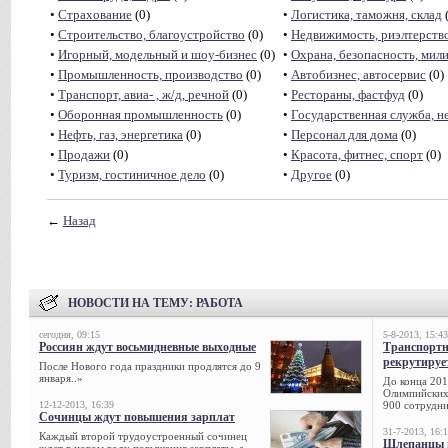
•
Страхование
(0)
•
Логистика, таможня, склад
(
•
Строительство, благоустройство
(0)
•
Недвижимость, риэлтeрств
•
Игорный, модельный и шоу-бизнес
(0)
•
Охрана, безопасность, мил
•
Промышленность, производство
(0)
•
Автобизнес, автосервис
(0)
•
Транспорт, авиа- , ж/д, речной
(0)
•
Рестораны, фастфуд
(0)
•
Оборонная промышленность
(0)
•
Государственная служба, н
•
Нефть, газ, энергетика
(0)
•
Персонал для дома
(0)
•
Продажи
(0)
•
Красота, фитнес, спорт
(0)
•
Туризм, гостиничное дело
(0)
•
Другое
(0)
←
Назад
НОВОСТИ НА ТЕМУ:
РАБОТА
сегодня, 09:15
5-8-2013, 15:43
Россиян ждут восьмидневные выходные
Транспорт
рекрутируе
После Нового года праздники продлятся до 9
января..»
До конца 201
Олимпийских 
12-12-2013, 16:39
900 сотрудни
Сочинцы ждут повышения зарплат
31-7-2013, 16:
Каждый второй трудоустроенный сочинец
Шлепанцы и