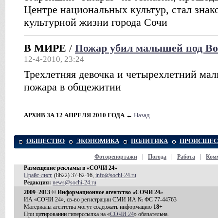
Центре национальных культур, стал зна
культурной жизни города Сочи
В МИРЕ
/
Пожар убил малышей под Во
12-4-2010, 23:24
Трехлетняя девочка и четырехлетний мал
пожара в общежитии
АРХИВ ЗА 12 АПРЕЛЯ 2010 ГОДА
←
Назад
ОБЩЕСТВО
ЭКОНОМИКА
ПОЛИТИКА
ПРОИСШЕС
Фоторепортажи
|
Погода
|
Работа
|
Ком
Размещение рекламы в «СОЧИ 24»
Прайс-лист
, (8622) 37-62-16,
info@sochi-24.ru
Редакция:
news@sochi-24.ru
2009–2013 © Информационное агентство «СОЧИ 24»
ИА «СОЧИ 24», св-во регистрации СМИ ИА № ФС 77-44763
Материалы агентства могут содержать информацию
18+
При цитировании гиперссылка на «
СОЧИ 24
» обязательна.