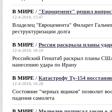
В МИРЕ
/
"Евроцемент" решил вопрос
12-4-2010, 15:47
Владелец "Евроцемента" Филарет Гальчев
реструктуризации долга
В МИРЕ
/
Россия раскрыла планы уда
12-4-2010, 16:10
Российский Генштаб раскрыл планы США
нанесению удара по Ирану
В МИРЕ
/
Катастрофу Ту-154 восстано
12-4-2010, 16:28
Состояние "черных ящиков" позволит во
падения самолета
В МИРЕ
/
Медведев подписал закон о 